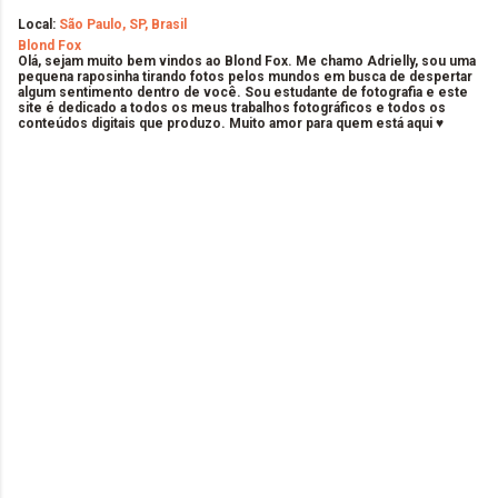
Local:
São Paulo, SP, Brasil
Blond Fox
Olá, sejam muito bem vindos ao Blond Fox. Me chamo Adrielly, sou uma
pequena raposinha tirando fotos pelos mundos em busca de despertar
algum sentimento dentro de você. Sou estudante de fotografia e este
site é dedicado a todos os meus trabalhos fotográficos e todos os
conteúdos digitais que produzo. Muito amor para quem está aqui ♥
C
o
m
e
n
t
á
r
i
o
s