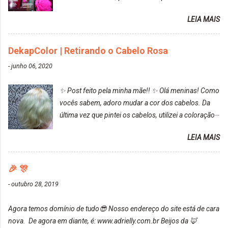
resultado. Antes de usar, meu cabelo estava azul
LEIA MAIS
turquesa (meio desbotado), e após a utilização meu
cabelo ficou roxo com mechinhas azul, rosa e meio
cinza... FICOU LINDOOOOO!!! Cabelo antes: Cabelo
DekapColor | Retirando o Cabelo Rosa
depois: Bom, sobre a tinta, eu achei ela muito liquida,
-
junho 06, 2020
o que fez com que tudo a minha volta ficasse rosa.
Por ela ter um pigmento muito bom, tudo que caia
✨ Post feito pela minha mãe!! ✨ Olá meninas! Como
tinta ficava manchado. Meu banheiro inteiro ficou
vocês sabem, adoro mudar a cor dos cabelos. Da
rosa, minha mão, meu corpo todo, porém, ela tem
última vez que pintei os cabelos, utilizei a coloração
uma fixação muito boa (Deu para perceber kkk) Sem
da Maxton Louro Rosé, coloração permanente. Vale
contar do cheirinho de uva maravilhosooooo.
LEIA MAIS
ressaltar que meu cabelo estava platinado. O tom
Mesmo lavando, o cheirinho ficou no cabelo. Não
ficou um rosa antigo, cobriu muito bem e não
tem muito do que falar sobre a tinta. Super
manchou. Cabelo antes da coloração Resultado ✨
🎉 🎊
recomendo!!! * Caixinha e bisnaguinha com a tinta:
Post completo com todas as informações:
-
outubro 28, 2019
https://www.adrielly.com.br/2020/03/embelleze-
maxton-1004-louro-rose.html Depois de três meses
Agora temos domínio de tudo😎 Nosso endereço do site está de cara
de inúmeras lavagens, meu cabelo teve um bom
nova. De agora em diante, é: www.adrielly.com.br Beijos da 🦊
desbotamento da cor, ele ficou um rosa bem suave,