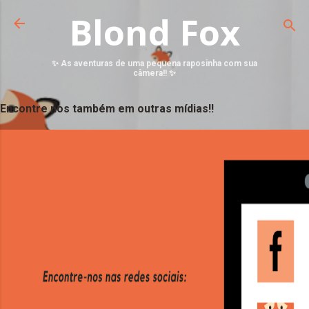
Blond Fox
✨ As aventuras de uma pequena raposinha com sua
câmera!! ✨
Encontre nos também em outras mídias!!