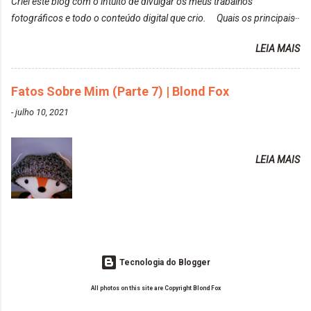
Criei este blog com o intuito de divulgar os meus trabalhos
https://www.adrielly.com.br/2020/02/keraton-hard-
fotográficos e todo o conteúdo digital que crio. Quais os principais
colors-turkiss-blue.html ✨ Alpha Line | Máscara
assuntos do seu blog? Fotografia, beleza e viagens. Como tem sido a
Tonalizante Hidratante Pink
LEIA MAIS
vida de Blogueira? Tem sido um sonho. Minha família me apoia muito.
https://www.adrielly.com.br/2020/03/alpha-line-
Qual a parte chata da vida de Blogueira? Às vezes, a criatividade vai
mascara-tonalizante.html ✨ Keraton Hard Fix |
embora... O que tem de melhor em ser Blogueira? Ver o seu trabalho
Fatos Sobre Mim (Parte 7) | Blond Fox
Ozzy Lilac
sendo reconhecido. Aonde deseja chegar com o seu Blog? Muito
https://www.adrielly.com.br/2020/04/keraton-hard-
-
julho 10, 2021
além daquilo que imagino. Seu blog pra você é profissional ou passa-
fix-ozzy-lilac.html Como vocês podem ver, eu tentei
tempo? Vejo como sendo profissional. Me empenho muito fazendo
ter um cabelo rosa, mas a tonalidade nunca pegava
tudo para ele. Quais blogs acompanha, e quais indica? Eu acompanho
em meu cabelo, pois, sempre jogava tinta em cima
LEIA MAIS
o Drilly Design e comecei a ler as postagens do antigo blog da Sweet
de tinta. O que result...
Carol "Magic Days". Tem sido fácil o convívio com seguidoras e
leitoras? Claro. Seu blog já esta como quer, ou ainda ...
Tecnologia do Blogger
All photos on this site are Copyright Blond Fox