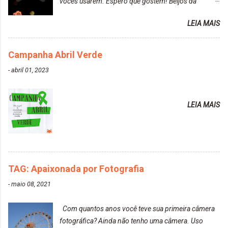
vocês usarem. Espero que gostem! Beijos da
agradável. Cabelo antes da descoloração da raiz:
raposa..
Cabelo depois da descoloração da raiz: Resultado
LEIA MAIS
do cabelo: *INFORMAÇÕES RELEVANTES
PRESENTE NA CAIXINHA* EMBELLEZE MAXTON
Campanha Abril Verde
LIBERDADE PARA SER MAIS VOCÊ 10.04 LOURO
ROSÉ ESTE KIT CONTÉM: TINTURA CREME 50 G
-
abril 01, 2023
LOÇÃO REVELADORA MAXTON 20 VOL. 50 ML +
Par de luvas e um guia explicativo im...
LEIA MAIS
TAG: Apaixonada por Fotografia
-
maio 08, 2021
Com quantos anos você teve sua primeira câmera
fotográfica? Ainda não tenho uma câmera. Uso