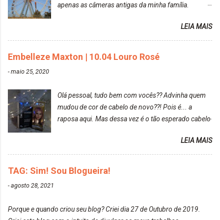
apenas as câmeras antigas da minha família.
Prefere fotografar ou ser fotografada? Antes, eu
LEIA MAIS
diria que gosto mais de fotografar, mas comecei a
gostar bastante de ser a minha modelo. Você tem
uma boa câmera para fotografar? Ainda não tenho
Embelleze Maxton | 10.04 Louro Rosé
uma super câmera profissional. Por enquanto, a
-
maio 25, 2020
câmera que eu uso e gosto muito é a Sony
CyberShot- DSCW350. Você fotografa e publica
Olá pessoal, tudo bem com vocês?? Advinha quem
suas fotos? Sim. Posto aqui e pelas minhas páginas.
mudou de cor de cabelo de novo??! Pois é... a
Tumblr, We heart it, ou instagram? Instagram. Eu
raposa aqui. Mas dessa vez é o tão esperado cabelo
particularmente não gosto de Tumblr e nem do We
rosa. Usei a tinta da Embelleze Maxton - 10.04
Heart It. Cite uma pessoa que você se inspira para
LEIA MAIS
Louro Rosé Se vocês não acompanharam a saga do
tirar suas fotos. Lorrayne Mavromatis. Adoro as
meu cabelo colorido, vou deixar aqui embaixo, o link
fotos delas. Você edita suas fotos ou prefere que
de todos que fiz para vocês verem: ✨ Alfaparf | Alta
TAG: Sim! Sou Blogueira!
elas fiquem no modo original? Sou do time foto
Moda é... Creative Crazy Colors Pink
modo original. Para uns, isso parece desleixo, mas
-
agosto 28, 2021
https://www.adrielly.com.br/2020/03/alfaparf-alta-
eu adoro mostrar para as pessoas a beleza natural
moda-ecreative-crazy.html ✨ Keraton Hard Colors |
de um determinado lugar ou de algo que estou
Porque e quando criou seu blog? Criei dia 27 de Outubro de 2019.
Turkiss Blue
fotografan...