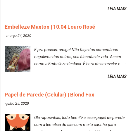
amei mais ainda o resultado. Depois de três meses
LEIA MAIS
Resolvi pintar novamente com a mesma anuance,
mas antes fiz uma limpeza de cor com o
Embelleze Maxton | 10.04 Louro Rosé
DekapColor. Adorei o resultado da limpeza. Ficou
um tom loiro Barbie. Acho que vou demorar um
-
março 24, 2020
pouquinho para pintar novamente. Resultado com o
DekapColor "Minha mãe é lindaaaaa" Para quem
É pra poucas, amiga! Não faça dos comentários
não conhece, o DekapColor é um p...
negativos dos outros, sua filosofia de vida. Assim
como a Embelleze destaca. É hora de se revelar e
reconquistar o poder sobre a sua vida. Loira mais
LEIA MAIS
vip Maxton liberdade para ser mais você Loiro Rosé
10.04. Após 30 minutos no cabelo, retirei o excesso
da tintura no banho e notei que os fios estavam
Papel de Parede (Celular) | Blond Fox
ressecados (Já ensinamos aqui no site, uma
-
julho 25, 2020
receitinha muito boa para cabelos ressecados:
https://www.adrielly.com.br/2020/03/receitinha-
Olá raposinhas, tudo bem? Fiz esse papel de parede
caseira-cronograma-capilar.html ). Foi difícil retirar o
com a temática do site com muito carinho para
excesso. É uma tintura fácil de aplicar, o cheiro é