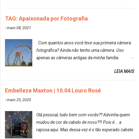
TAG: Apaixonada por Fotografia
-
maio 08, 2021
Com quantos anos você teve sua primeira câmera
fotográfica? Ainda não tenho uma câmera. Uso
apenas as câmeras antigas da minha família.
Prefere fotografar ou ser fotografada? Antes, eu
LEIA MAIS
diria que gosto mais de fotografar, mas comecei a
gostar bastante de ser a minha modelo. Você tem
uma boa câmera para fotografar? Ainda não tenho
Embelleze Maxton | 10.04 Louro Rosé
uma super câmera profissional. Por enquanto, a
-
maio 25, 2020
câmera que eu uso e gosto muito é a Sony
CyberShot- DSCW350. Você fotografa e publica
Olá pessoal, tudo bem com vocês?? Advinha quem
suas fotos? Sim. Posto aqui e pelas minhas páginas.
mudou de cor de cabelo de novo??! Pois é... a
Tumblr, We heart it, ou instagram? Instagram. Eu
raposa aqui. Mas dessa vez é o tão esperado cabelo
particularmente não gosto de Tumblr e nem do We
rosa. Usei a tinta da Embelleze Maxton - 10.04