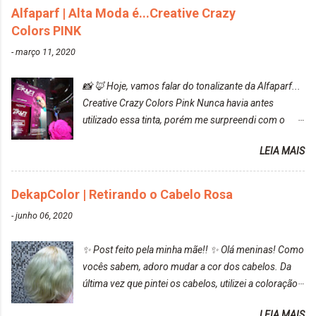
Alfaparf | Alta Moda é...Creative Crazy
Colors PINK
-
março 11, 2020
📸 🦊 Hoje, vamos falar do tonalizante da Alfaparf...
Creative Crazy Colors Pink Nunca havia antes
utilizado essa tinta, porém me surpreendi com o
resultado. Antes de usar, meu cabelo estava azul
LEIA MAIS
turquesa (meio desbotado), e após a utilização meu
cabelo ficou roxo com mechinhas azul, rosa e meio
cinza... FICOU LINDOOOOO!!! Cabelo antes: Cabelo
DekapColor | Retirando o Cabelo Rosa
depois: Bom, sobre a tinta, eu achei ela muito liquida,
-
junho 06, 2020
o que fez com que tudo a minha volta ficasse rosa.
Por ela ter um pigmento muito bom, tudo que caia
✨ Post feito pela minha mãe!! ✨ Olá meninas! Como
tinta ficava manchado. Meu banheiro inteiro ficou
vocês sabem, adoro mudar a cor dos cabelos. Da
rosa, minha mão, meu corpo todo, porém, ela tem
última vez que pintei os cabelos, utilizei a coloração
uma fixação muito boa (Deu para perceber kkk) Sem
da Maxton Louro Rosé, coloração permanente. Vale
contar do cheirinho de uva maravilhosooooo.
LEIA MAIS