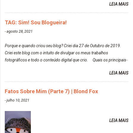
Heart It. Cite uma pessoa que você se inspira para
LEIA MAIS
Louro Rosé Se vocês não acompanharam a saga do
tirar suas fotos. Lorrayne Mavromatis. Adoro as
meu cabelo colorido, vou deixar aqui embaixo, o link
fotos delas. Você edita suas fotos ou prefere que
de todos que fiz para vocês verem: ✨ Alfaparf | Alta
TAG: Sim! Sou Blogueira!
elas fiquem no modo original? Sou do time foto
Moda é... Creative Crazy Colors Pink
modo original. Para uns, isso parece desleixo, mas
-
agosto 28, 2021
https://www.adrielly.com.br/2020/03/alfaparf-alta-
eu adoro mostrar para as pessoas a beleza natural
moda-ecreative-crazy.html ✨ Keraton Hard Colors |
de um determinado lugar ou de algo que estou
Porque e quando criou seu blog? Criei dia 27 de Outubro de 2019.
Turkiss Blue
fotografan...
Criei este blog com o intuito de divulgar os meus trabalhos
https://www.adrielly.com.br/2020/02/keraton-hard-
fotográficos e todo o conteúdo digital que crio. Quais os principais
colors-turkiss-blue.html ✨ Alpha Line | Máscara
assuntos do seu blog? Fotografia, beleza e viagens. Como tem sido a
Tonalizante Hidratante Pink
LEIA MAIS
vida de Blogueira? Tem sido um sonho. Minha família me apoia muito.
https://www.adrielly.com.br/2020/03/alpha-line-
Qual a parte chata da vida de Blogueira? Às vezes, a criatividade vai
mascara-tonalizante.html ✨ Keraton Hard Fix |
embora... O que tem de melhor em ser Blogueira? Ver o seu trabalho
Fatos Sobre Mim (Parte 7) | Blond Fox
Ozzy Lilac
sendo reconhecido. Aonde deseja chegar com o seu Blog? Muito
https://www.adrielly.com.br/2020/04/keraton-hard-
-
julho 10, 2021
além daquilo que imagino. Seu blog pra você é profissional ou passa-
fix-ozzy-lilac.html Como vocês podem ver, eu tentei
tempo? Vejo como sendo profissional. Me empenho muito fazendo
ter um cabelo rosa, mas a tonalidade nunca pegava
tudo para ele. Quais blogs acompanha, e quais indica? Eu acompanho
em meu cabelo, pois, sempre jogava tinta em cima
LEIA MAIS
o Drilly Design e comecei a ler as postagens do antigo blog da Sweet
de tinta. O que result...
Carol "Magic Days". Tem sido fácil o convívio com seguidoras e