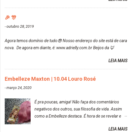
ressaltar que meu cabelo estava platinado. O tom
Mesmo lavando, o cheirinho ficou no cabelo. Não
ficou um rosa antigo, cobriu muito bem e não
tem muito do que falar sobre a tinta. Super
manchou. Cabelo antes da coloração Resultado ✨
🎉 🎊
recomendo!!! * Caixinha e bisnaguinha com a tinta:
Post completo com todas as informações:
-
outubro 28, 2019
https://www.adrielly.com.br/2020/03/embelleze-
maxton-1004-louro-rose.html Depois de três meses
Agora temos domínio de tudo😎 Nosso endereço do site está de cara
de inúmeras lavagens, meu cabelo teve um bom
nova. De agora em diante, é: www.adrielly.com.br Beijos da 🦊
desbotamento da cor, ele ficou um rosa bem suave,
amei mais ainda o resultado. Depois de três meses
LEIA MAIS
Resolvi pintar novamente com a mesma anuance,
mas antes fiz uma limpeza de cor com o
Embelleze Maxton | 10.04 Louro Rosé
DekapColor. Adorei o resultado da limpeza. Ficou
um tom loiro Barbie. Acho que vou demorar um
-
março 24, 2020
pouquinho para pintar novamente. Resultado com o
DekapColor "Minha mãe é lindaaaaa" Para quem
É pra poucas, amiga! Não faça dos comentários
não conhece, o DekapColor é um p...
negativos dos outros, sua filosofia de vida. Assim
como a Embelleze destaca. É hora de se revelar e
reconquistar o poder sobre a sua vida. Loira mais
LEIA MAIS
vip Maxton liberdade para ser mais você Loiro Rosé