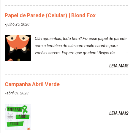
10.04. Após 30 minutos no cabelo, retirei o excesso
da tintura no banho e notei que os fios estavam
Papel de Parede (Celular) | Blond Fox
ressecados (Já ensinamos aqui no site, uma
-
julho 25, 2020
receitinha muito boa para cabelos ressecados:
https://www.adrielly.com.br/2020/03/receitinha-
Olá raposinhas, tudo bem? Fiz esse papel de parede
caseira-cronograma-capilar.html ). Foi difícil retirar o
com a temática do site com muito carinho para
excesso. É uma tintura fácil de aplicar, o cheiro é
vocês usarem. Espero que gostem! Beijos da
agradável. Cabelo antes da descoloração da raiz:
raposa..
Cabelo depois da descoloração da raiz: Resultado
LEIA MAIS
do cabelo: *INFORMAÇÕES RELEVANTES
PRESENTE NA CAIXINHA* EMBELLEZE MAXTON
Campanha Abril Verde
LIBERDADE PARA SER MAIS VOCÊ 10.04 LOURO
ROSÉ ESTE KIT CONTÉM: TINTURA CREME 50 G
-
abril 01, 2023
LOÇÃO REVELADORA MAXTON 20 VOL. 50 ML +
Par de luvas e um guia explicativo im...
LEIA MAIS