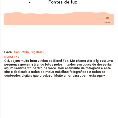
Local:
São Paulo, SP, Brasil
Blond Fox
Olá, sejam muito bem vindos ao Blond Fox. Me chamo Adrielly, sou uma
pequena raposinha tirando fotos pelos mundos em busca de despertar
algum sentimento dentro de você. Sou estudante de fotografia e este
site é dedicado a todos os meus trabalhos fotográficos e todos os
conteúdos digitais que produzo. Muito amor para quem está aqui ♥
C
o
m
e
n