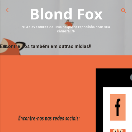
Blond Fox
✨ As aventuras de uma pequena raposinha com sua
câmera!! ✨
Encontre nos também em outras mídias!!