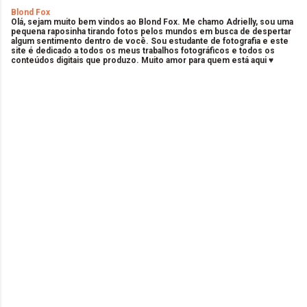
Blond Fox
Olá, sejam muito bem vindos ao Blond Fox. Me chamo Adrielly, sou uma
pequena raposinha tirando fotos pelos mundos em busca de despertar
algum sentimento dentro de você. Sou estudante de fotografia e este
site é dedicado a todos os meus trabalhos fotográficos e todos os
conteúdos digitais que produzo. Muito amor para quem está aqui ♥
C
o
m
e
n
t
á
r
i
o
s