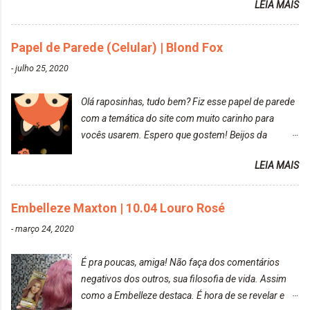
LEIA MAIS
Resolvi pintar novamente com a mesma anuance,
mas antes fiz uma limpeza de cor com o
Papel de Parede (Celular) | Blond Fox
DekapColor. Adorei o resultado da limpeza. Ficou
um tom loiro Barbie. Acho que vou demorar um
-
julho 25, 2020
pouquinho para pintar novamente. Resultado com o
DekapColor "Minha mãe é lindaaaaa" Para quem
Olá raposinhas, tudo bem? Fiz esse papel de parede
não conhece, o DekapColor é um p...
com a temática do site com muito carinho para
vocês usarem. Espero que gostem! Beijos da
raposa..
LEIA MAIS
Embelleze Maxton | 10.04 Louro Rosé
-
março 24, 2020
É pra poucas, amiga! Não faça dos comentários
negativos dos outros, sua filosofia de vida. Assim
como a Embelleze destaca. É hora de se revelar e