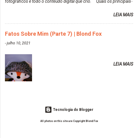
fotográficos e todo o conteúdo digital que crio. Quais os principais
colors-turkiss-blue.html ✨ Alpha Line | Máscara
assuntos do seu blog? Fotografia, beleza e viagens. Como tem sido a
Tonalizante Hidratante Pink
LEIA MAIS
vida de Blogueira? Tem sido um sonho. Minha família me apoia muito.
https://www.adrielly.com.br/2020/03/alpha-line-
Qual a parte chata da vida de Blogueira? Às vezes, a criatividade vai
mascara-tonalizante.html ✨ Keraton Hard Fix |
embora... O que tem de melhor em ser Blogueira? Ver o seu trabalho
Fatos Sobre Mim (Parte 7) | Blond Fox
Ozzy Lilac
sendo reconhecido. Aonde deseja chegar com o seu Blog? Muito
https://www.adrielly.com.br/2020/04/keraton-hard-
-
julho 10, 2021
além daquilo que imagino. Seu blog pra você é profissional ou passa-
fix-ozzy-lilac.html Como vocês podem ver, eu tentei
tempo? Vejo como sendo profissional. Me empenho muito fazendo
ter um cabelo rosa, mas a tonalidade nunca pegava
tudo para ele. Quais blogs acompanha, e quais indica? Eu acompanho
em meu cabelo, pois, sempre jogava tinta em cima
LEIA MAIS
o Drilly Design e comecei a ler as postagens do antigo blog da Sweet
de tinta. O que result...
Carol "Magic Days". Tem sido fácil o convívio com seguidoras e
leitoras? Claro. Seu blog já esta como quer, ou ainda ...
Tecnologia do Blogger
All photos on this site are Copyright Blond Fox