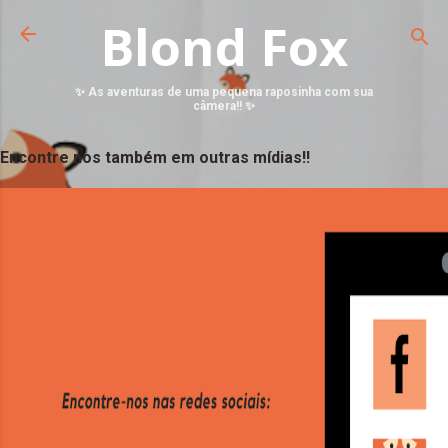
Blond Fox
✨ As aventuras de uma pequena raposinha com sua
câmera!! ✨
Encontre nos também em outras mídias!!