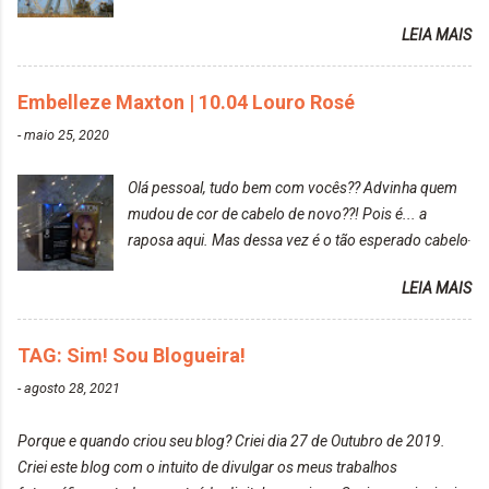
Prefere fotografar ou ser fotografada? Antes, eu
LEIA MAIS
diria que gosto mais de fotografar, mas comecei a
gostar bastante de ser a minha modelo. Você tem
uma boa câmera para fotografar? Ainda não tenho
Embelleze Maxton | 10.04 Louro Rosé
uma super câmera profissional. Por enquanto, a
-
maio 25, 2020
câmera que eu uso e gosto muito é a Sony
CyberShot- DSCW350. Você fotografa e publica
Olá pessoal, tudo bem com vocês?? Advinha quem
suas fotos? Sim. Posto aqui e pelas minhas páginas.
mudou de cor de cabelo de novo??! Pois é... a
Tumblr, We heart it, ou instagram? Instagram. Eu
raposa aqui. Mas dessa vez é o tão esperado cabelo
particularmente não gosto de Tumblr e nem do We
rosa. Usei a tinta da Embelleze Maxton - 10.04
Heart It. Cite uma pessoa que você se inspira para
LEIA MAIS
Louro Rosé Se vocês não acompanharam a saga do
tirar suas fotos. Lorrayne Mavromatis. Adoro as
meu cabelo colorido, vou deixar aqui embaixo, o link
fotos delas. Você edita suas fotos ou prefere que
de todos que fiz para vocês verem: ✨ Alfaparf | Alta
TAG: Sim! Sou Blogueira!
elas fiquem no modo original? Sou do time foto
Moda é... Creative Crazy Colors Pink
modo original. Para uns, isso parece desleixo, mas
-
agosto 28, 2021
https://www.adrielly.com.br/2020/03/alfaparf-alta-
eu adoro mostrar para as pessoas a beleza natural
moda-ecreative-crazy.html ✨ Keraton Hard Colors |
de um determinado lugar ou de algo que estou
Porque e quando criou seu blog? Criei dia 27 de Outubro de 2019.
Turkiss Blue
fotografan...
Criei este blog com o intuito de divulgar os meus trabalhos
https://www.adrielly.com.br/2020/02/keraton-hard-