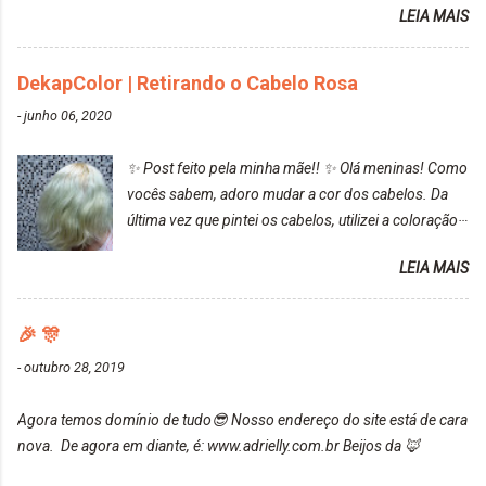
LEIA MAIS
turquesa (meio desbotado), e após a utilização meu
cabelo ficou roxo com mechinhas azul, rosa e meio
cinza... FICOU LINDOOOOO!!! Cabelo antes: Cabelo
DekapColor | Retirando o Cabelo Rosa
depois: Bom, sobre a tinta, eu achei ela muito liquida,
-
junho 06, 2020
o que fez com que tudo a minha volta ficasse rosa.
Por ela ter um pigmento muito bom, tudo que caia
✨ Post feito pela minha mãe!! ✨ Olá meninas! Como
tinta ficava manchado. Meu banheiro inteiro ficou
vocês sabem, adoro mudar a cor dos cabelos. Da
rosa, minha mão, meu corpo todo, porém, ela tem
última vez que pintei os cabelos, utilizei a coloração
uma fixação muito boa (Deu para perceber kkk) Sem
da Maxton Louro Rosé, coloração permanente. Vale
contar do cheirinho de uva maravilhosooooo.
LEIA MAIS
ressaltar que meu cabelo estava platinado. O tom
Mesmo lavando, o cheirinho ficou no cabelo. Não
ficou um rosa antigo, cobriu muito bem e não
tem muito do que falar sobre a tinta. Super
manchou. Cabelo antes da coloração Resultado ✨
🎉 🎊
recomendo!!! * Caixinha e bisnaguinha com a tinta:
Post completo com todas as informações:
-
outubro 28, 2019
https://www.adrielly.com.br/2020/03/embelleze-
maxton-1004-louro-rose.html Depois de três meses
Agora temos domínio de tudo😎 Nosso endereço do site está de cara
de inúmeras lavagens, meu cabelo teve um bom
nova. De agora em diante, é: www.adrielly.com.br Beijos da 🦊
desbotamento da cor, ele ficou um rosa bem suave,
amei mais ainda o resultado. Depois de três meses