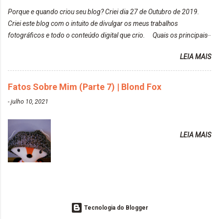
moda-ecreative-crazy.html ✨ Keraton Hard Colors |
de um determinado lugar ou de algo que estou
Porque e quando criou seu blog? Criei dia 27 de Outubro de 2019.
Turkiss Blue
fotografan...
Criei este blog com o intuito de divulgar os meus trabalhos
https://www.adrielly.com.br/2020/02/keraton-hard-
fotográficos e todo o conteúdo digital que crio. Quais os principais
colors-turkiss-blue.html ✨ Alpha Line | Máscara
assuntos do seu blog? Fotografia, beleza e viagens. Como tem sido a
Tonalizante Hidratante Pink
LEIA MAIS
vida de Blogueira? Tem sido um sonho. Minha família me apoia muito.
https://www.adrielly.com.br/2020/03/alpha-line-
Qual a parte chata da vida de Blogueira? Às vezes, a criatividade vai
mascara-tonalizante.html ✨ Keraton Hard Fix |
embora... O que tem de melhor em ser Blogueira? Ver o seu trabalho
Fatos Sobre Mim (Parte 7) | Blond Fox
Ozzy Lilac
sendo reconhecido. Aonde deseja chegar com o seu Blog? Muito
https://www.adrielly.com.br/2020/04/keraton-hard-
-
julho 10, 2021
além daquilo que imagino. Seu blog pra você é profissional ou passa-
fix-ozzy-lilac.html Como vocês podem ver, eu tentei
tempo? Vejo como sendo profissional. Me empenho muito fazendo
ter um cabelo rosa, mas a tonalidade nunca pegava
tudo para ele. Quais blogs acompanha, e quais indica? Eu acompanho
em meu cabelo, pois, sempre jogava tinta em cima
LEIA MAIS
o Drilly Design e comecei a ler as postagens do antigo blog da Sweet
de tinta. O que result...
Carol "Magic Days". Tem sido fácil o convívio com seguidoras e
leitoras? Claro. Seu blog já esta como quer, ou ainda ...
Tecnologia do Blogger