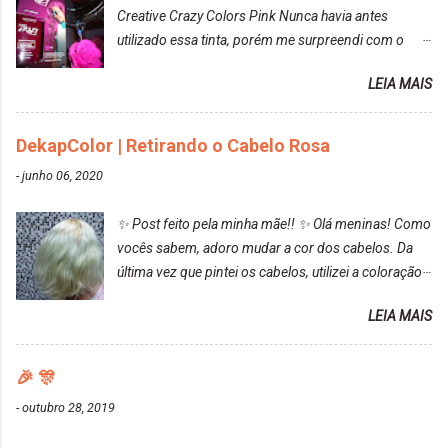
Creative Crazy Colors Pink Nunca havia antes
utilizado essa tinta, porém me surpreendi com o
resultado. Antes de usar, meu cabelo estava azul
LEIA MAIS
turquesa (meio desbotado), e após a utilização meu
cabelo ficou roxo com mechinhas azul, rosa e meio
cinza... FICOU LINDOOOOO!!! Cabelo antes: Cabelo
DekapColor | Retirando o Cabelo Rosa
depois: Bom, sobre a tinta, eu achei ela muito liquida,
-
junho 06, 2020
o que fez com que tudo a minha volta ficasse rosa.
Por ela ter um pigmento muito bom, tudo que caia
✨ Post feito pela minha mãe!! ✨ Olá meninas! Como
tinta ficava manchado. Meu banheiro inteiro ficou
vocês sabem, adoro mudar a cor dos cabelos. Da
rosa, minha mão, meu corpo todo, porém, ela tem
última vez que pintei os cabelos, utilizei a coloração
uma fixação muito boa (Deu para perceber kkk) Sem
da Maxton Louro Rosé, coloração permanente. Vale
contar do cheirinho de uva maravilhosooooo.
LEIA MAIS
ressaltar que meu cabelo estava platinado. O tom
Mesmo lavando, o cheirinho ficou no cabelo. Não
ficou um rosa antigo, cobriu muito bem e não
tem muito do que falar sobre a tinta. Super
manchou. Cabelo antes da coloração Resultado ✨
🎉 🎊
recomendo!!! * Caixinha e bisnaguinha com a tinta:
Post completo com todas as informações:
-
outubro 28, 2019
https://www.adrielly.com.br/2020/03/embelleze-
maxton-1004-louro-rose.html Depois de três meses