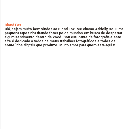
Blond Fox
Olá, sejam muito bem vindos ao Blond Fox. Me chamo Adrielly, sou uma
pequena raposinha tirando fotos pelos mundos em busca de despertar
algum sentimento dentro de você. Sou estudante de fotografia e este
site é dedicado a todos os meus trabalhos fotográficos e todos os
conteúdos digitais que produzo. Muito amor para quem está aqui ♥
C
o
m
e
n
t
á
r
i
o