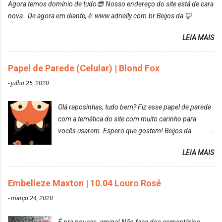
Agora temos domínio de tudo😎 Nosso endereço do site está de cara
de inúmeras lavagens, meu cabelo teve um bom
nova. De agora em diante, é: www.adrielly.com.br Beijos da 🦊
desbotamento da cor, ele ficou um rosa bem suave,
amei mais ainda o resultado. Depois de três meses
LEIA MAIS
Resolvi pintar novamente com a mesma anuance,
mas antes fiz uma limpeza de cor com o
Papel de Parede (Celular) | Blond Fox
DekapColor. Adorei o resultado da limpeza. Ficou
um tom loiro Barbie. Acho que vou demorar um
-
julho 25, 2020
pouquinho para pintar novamente. Resultado com o
DekapColor "Minha mãe é lindaaaaa" Para quem
Olá raposinhas, tudo bem? Fiz esse papel de parede
não conhece, o DekapColor é um p...
com a temática do site com muito carinho para
vocês usarem. Espero que gostem! Beijos da
raposa..
LEIA MAIS
Embelleze Maxton | 10.04 Louro Rosé
-
março 24, 2020
É pra poucas, amiga! Não faça dos comentários