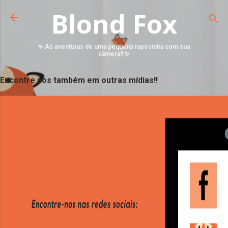
Blond Fox
✨ As aventuras de uma pequena raposinha com sua
câmera!! ✨
Encontre nos também em outras mídias!!