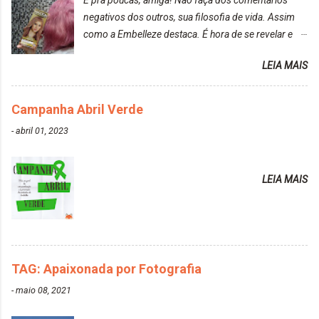
negativos dos outros, sua filosofia de vida. Assim
como a Embelleze destaca. É hora de se revelar e
reconquistar o poder sobre a sua vida. Loira mais
LEIA MAIS
vip Maxton liberdade para ser mais você Loiro Rosé
10.04. Após 30 minutos no cabelo, retirei o excesso
da tintura no banho e notei que os fios estavam
Campanha Abril Verde
ressecados (Já ensinamos aqui no site, uma
-
abril 01, 2023
receitinha muito boa para cabelos ressecados:
https://www.adrielly.com.br/2020/03/receitinha-
caseira-cronograma-capilar.html ). Foi difícil retirar o
LEIA MAIS
excesso. É uma tintura fácil de aplicar, o cheiro é
agradável. Cabelo antes da descoloração da raiz:
Cabelo depois da descoloração da raiz: Resultado
do cabelo: *INFORMAÇÕES RELEVANTES
PRESENTE NA CAIXINHA* EMBELLEZE MAXTON
TAG: Apaixonada por Fotografia
LIBERDADE PARA SER MAIS VOCÊ 10.04 LOURO
ROSÉ ESTE KIT CONTÉM: TINTURA CREME 50 G
-
maio 08, 2021
LOÇÃO REVELADORA MAXTON 20 VOL. 50 ML +