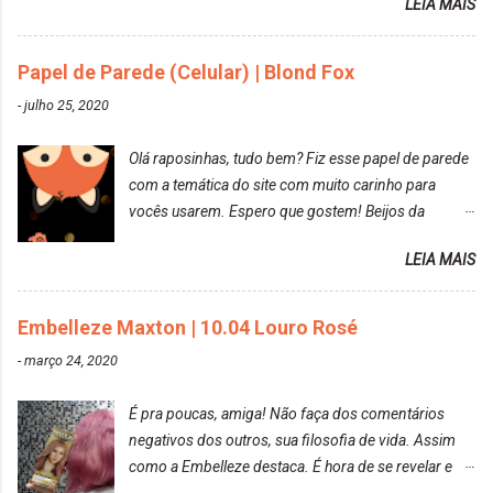
LEIA MAIS
Resolvi pintar novamente com a mesma anuance,
mas antes fiz uma limpeza de cor com o
Papel de Parede (Celular) | Blond Fox
DekapColor. Adorei o resultado da limpeza. Ficou
um tom loiro Barbie. Acho que vou demorar um
-
julho 25, 2020
pouquinho para pintar novamente. Resultado com o
DekapColor "Minha mãe é lindaaaaa" Para quem
Olá raposinhas, tudo bem? Fiz esse papel de parede
não conhece, o DekapColor é um p...
com a temática do site com muito carinho para
vocês usarem. Espero que gostem! Beijos da
raposa..
LEIA MAIS
Embelleze Maxton | 10.04 Louro Rosé
-
março 24, 2020
É pra poucas, amiga! Não faça dos comentários
negativos dos outros, sua filosofia de vida. Assim
como a Embelleze destaca. É hora de se revelar e