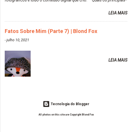
fotográficos e todo o conteúdo digital que crio. Quais os principais
colors-turkiss-blue.html ✨ Alpha Line | Máscara
assuntos do seu blog? Fotografia, beleza e viagens. Como tem sido a
Tonalizante Hidratante Pink
LEIA MAIS
vida de Blogueira? Tem sido um sonho. Minha família me apoia muito.
https://www.adrielly.com.br/2020/03/alpha-line-
Qual a parte chata da vida de Blogueira? Às vezes, a criatividade vai
mascara-tonalizante.html ✨ Keraton Hard Fix |
embora... O que tem de melhor em ser Blogueira? Ver o seu trabalho
Fatos Sobre Mim (Parte 7) | Blond Fox
Ozzy Lilac
sendo reconhecido. Aonde deseja chegar com o seu Blog? Muito
https://www.adrielly.com.br/2020/04/keraton-hard-
-
julho 10, 2021
além daquilo que imagino. Seu blog pra você é profissional ou passa-
fix-ozzy-lilac.html Como vocês podem ver, eu tentei
tempo? Vejo como sendo profissional. Me empenho muito fazendo
ter um cabelo rosa, mas a tonalidade nunca pegava
tudo para ele. Quais blogs acompanha, e quais indica? Eu acompanho
em meu cabelo, pois, sempre jogava tinta em cima
LEIA MAIS
o Drilly Design e comecei a ler as postagens do antigo blog da Sweet
de tinta. O que result...
Carol "Magic Days". Tem sido fácil o convívio com seguidoras e
leitoras? Claro. Seu blog já esta como quer, ou ainda ...
Tecnologia do Blogger
All photos on this site are Copyright Blond Fox