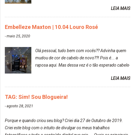
Prefere fotografar ou ser fotografada? Antes, eu
LEIA MAIS
diria que gosto mais de fotografar, mas comecei a
gostar bastante de ser a minha modelo. Você tem
uma boa câmera para fotografar? Ainda não tenho
Embelleze Maxton | 10.04 Louro Rosé
uma super câmera profissional. Por enquanto, a
-
maio 25, 2020
câmera que eu uso e gosto muito é a Sony
CyberShot- DSCW350. Você fotografa e publica
Olá pessoal, tudo bem com vocês?? Advinha quem
suas fotos? Sim. Posto aqui e pelas minhas páginas.
mudou de cor de cabelo de novo??! Pois é... a
Tumblr, We heart it, ou instagram? Instagram. Eu
raposa aqui. Mas dessa vez é o tão esperado cabelo
particularmente não gosto de Tumblr e nem do We
rosa. Usei a tinta da Embelleze Maxton - 10.04
Heart It. Cite uma pessoa que você se inspira para
LEIA MAIS
Louro Rosé Se vocês não acompanharam a saga do
tirar suas fotos. Lorrayne Mavromatis. Adoro as
meu cabelo colorido, vou deixar aqui embaixo, o link
fotos delas. Você edita suas fotos ou prefere que
de todos que fiz para vocês verem: ✨ Alfaparf | Alta
TAG: Sim! Sou Blogueira!
elas fiquem no modo original? Sou do time foto
Moda é... Creative Crazy Colors Pink
modo original. Para uns, isso parece desleixo, mas
-
agosto 28, 2021
https://www.adrielly.com.br/2020/03/alfaparf-alta-
eu adoro mostrar para as pessoas a beleza natural
moda-ecreative-crazy.html ✨ Keraton Hard Colors |
de um determinado lugar ou de algo que estou
Porque e quando criou seu blog? Criei dia 27 de Outubro de 2019.
Turkiss Blue
fotografan...
Criei este blog com o intuito de divulgar os meus trabalhos
https://www.adrielly.com.br/2020/02/keraton-hard-