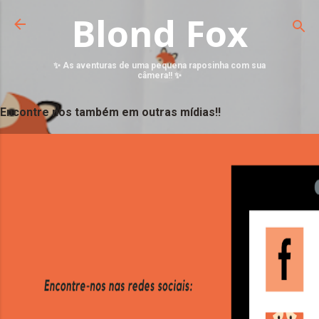
Blond Fox
✨ As aventuras de uma pequena raposinha com sua
câmera!! ✨
Encontre nos também em outras mídias!!