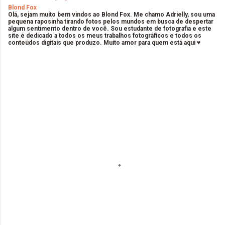
Blond Fox
Olá, sejam muito bem vindos ao Blond Fox. Me chamo Adrielly, sou uma
pequena raposinha tirando fotos pelos mundos em busca de despertar
algum sentimento dentro de você. Sou estudante de fotografia e este
site é dedicado a todos os meus trabalhos fotográficos e todos os
conteúdos digitais que produzo. Muito amor para quem está aqui ♥
C
o
m
e
n
t
á
r
i
o
s