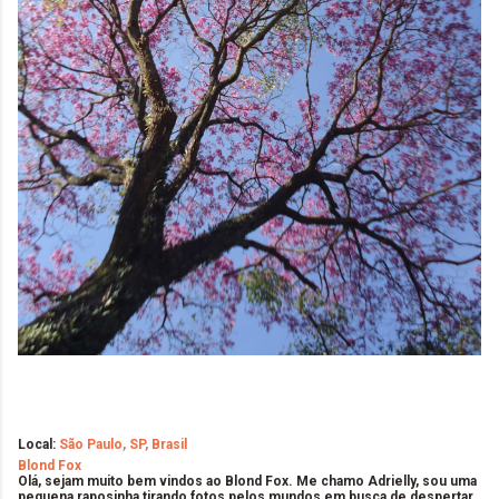
Local:
São Paulo, SP, Brasil
Blond Fox
Olá, sejam muito bem vindos ao Blond Fox. Me chamo Adrielly, sou uma
pequena raposinha tirando fotos pelos mundos em busca de despertar