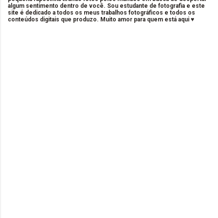
algum sentimento dentro de você. Sou estudante de fotografia e este
site é dedicado a todos os meus trabalhos fotográficos e todos os
conteúdos digitais que produzo. Muito amor para quem está aqui ♥
C
o
m
e
n
t
á
r
i
o
s