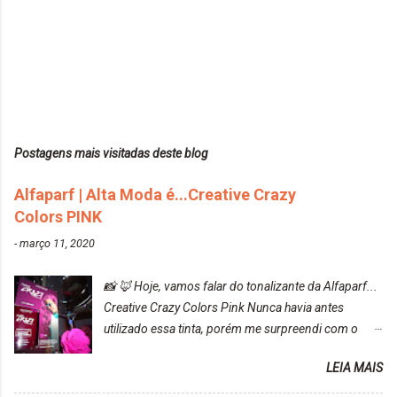
Postagens mais visitadas deste blog
Alfaparf | Alta Moda é...Creative Crazy
Colors PINK
-
março 11, 2020
📸 🦊 Hoje, vamos falar do tonalizante da Alfaparf...
Creative Crazy Colors Pink Nunca havia antes
utilizado essa tinta, porém me surpreendi com o
resultado. Antes de usar, meu cabelo estava azul
LEIA MAIS
turquesa (meio desbotado), e após a utilização meu
cabelo ficou roxo com mechinhas azul, rosa e meio