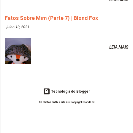
vida de Blogueira? Tem sido um sonho. Minha família me apoia muito.
https://www.adrielly.com.br/2020/03/alpha-line-
Qual a parte chata da vida de Blogueira? Às vezes, a criatividade vai
mascara-tonalizante.html ✨ Keraton Hard Fix |
embora... O que tem de melhor em ser Blogueira? Ver o seu trabalho
Fatos Sobre Mim (Parte 7) | Blond Fox
Ozzy Lilac
sendo reconhecido. Aonde deseja chegar com o seu Blog? Muito
https://www.adrielly.com.br/2020/04/keraton-hard-
-
julho 10, 2021
além daquilo que imagino. Seu blog pra você é profissional ou passa-
fix-ozzy-lilac.html Como vocês podem ver, eu tentei
tempo? Vejo como sendo profissional. Me empenho muito fazendo
ter um cabelo rosa, mas a tonalidade nunca pegava
tudo para ele. Quais blogs acompanha, e quais indica? Eu acompanho
em meu cabelo, pois, sempre jogava tinta em cima
LEIA MAIS
o Drilly Design e comecei a ler as postagens do antigo blog da Sweet
de tinta. O que result...
Carol "Magic Days". Tem sido fácil o convívio com seguidoras e
leitoras? Claro. Seu blog já esta como quer, ou ainda ...
Tecnologia do Blogger
All photos on this site are Copyright Blond Fox