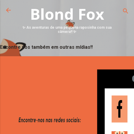
Blond Fox
✨ As aventuras de uma pequena raposinha com sua
câmera!! ✨
Encontre nos também em outras mídias!!