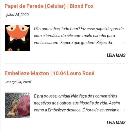
Papel de Parede (Celular) | Blond Fox
DekapColor. Adorei o resultado da limpeza. Ficou
um tom loiro Barbie. Acho que vou demorar um
-
julho 25, 2020
pouquinho para pintar novamente. Resultado com o
DekapColor "Minha mãe é lindaaaaa" Para quem
Olá raposinhas, tudo bem? Fiz esse papel de parede
não conhece, o DekapColor é um p...
com a temática do site com muito carinho para
vocês usarem. Espero que gostem! Beijos da
raposa..
LEIA MAIS
Embelleze Maxton | 10.04 Louro Rosé
-
março 24, 2020
É pra poucas, amiga! Não faça dos comentários
negativos dos outros, sua filosofia de vida. Assim
como a Embelleze destaca. É hora de se revelar e
reconquistar o poder sobre a sua vida. Loira mais
LEIA MAIS
vip Maxton liberdade para ser mais você Loiro Rosé