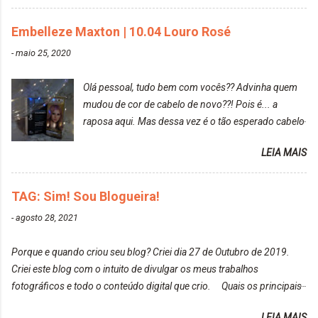
gostar bastante de ser a minha modelo. Você tem
uma boa câmera para fotografar? Ainda não tenho
Embelleze Maxton | 10.04 Louro Rosé
uma super câmera profissional. Por enquanto, a
-
maio 25, 2020
câmera que eu uso e gosto muito é a Sony
CyberShot- DSCW350. Você fotografa e publica
Olá pessoal, tudo bem com vocês?? Advinha quem
suas fotos? Sim. Posto aqui e pelas minhas páginas.
mudou de cor de cabelo de novo??! Pois é... a
Tumblr, We heart it, ou instagram? Instagram. Eu
raposa aqui. Mas dessa vez é o tão esperado cabelo
particularmente não gosto de Tumblr e nem do We
rosa. Usei a tinta da Embelleze Maxton - 10.04
Heart It. Cite uma pessoa que você se inspira para
LEIA MAIS
Louro Rosé Se vocês não acompanharam a saga do
tirar suas fotos. Lorrayne Mavromatis. Adoro as
meu cabelo colorido, vou deixar aqui embaixo, o link
fotos delas. Você edita suas fotos ou prefere que
de todos que fiz para vocês verem: ✨ Alfaparf | Alta
TAG: Sim! Sou Blogueira!
elas fiquem no modo original? Sou do time foto
Moda é... Creative Crazy Colors Pink
modo original. Para uns, isso parece desleixo, mas
-
agosto 28, 2021
https://www.adrielly.com.br/2020/03/alfaparf-alta-
eu adoro mostrar para as pessoas a beleza natural
moda-ecreative-crazy.html ✨ Keraton Hard Colors |
de um determinado lugar ou de algo que estou
Porque e quando criou seu blog? Criei dia 27 de Outubro de 2019.
Turkiss Blue
fotografan...
Criei este blog com o intuito de divulgar os meus trabalhos
https://www.adrielly.com.br/2020/02/keraton-hard-
fotográficos e todo o conteúdo digital que crio. Quais os principais
colors-turkiss-blue.html ✨ Alpha Line | Máscara
assuntos do seu blog? Fotografia, beleza e viagens. Como tem sido a
Tonalizante Hidratante Pink
LEIA MAIS