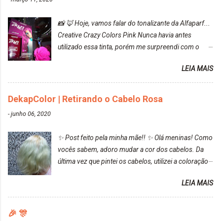
📸 🦊 Hoje, vamos falar do tonalizante da Alfaparf...
Creative Crazy Colors Pink Nunca havia antes
utilizado essa tinta, porém me surpreendi com o
resultado. Antes de usar, meu cabelo estava azul
LEIA MAIS
turquesa (meio desbotado), e após a utilização meu
cabelo ficou roxo com mechinhas azul, rosa e meio
cinza... FICOU LINDOOOOO!!! Cabelo antes: Cabelo
DekapColor | Retirando o Cabelo Rosa
depois: Bom, sobre a tinta, eu achei ela muito liquida,
-
junho 06, 2020
o que fez com que tudo a minha volta ficasse rosa.
Por ela ter um pigmento muito bom, tudo que caia
✨ Post feito pela minha mãe!! ✨ Olá meninas! Como
tinta ficava manchado. Meu banheiro inteiro ficou
vocês sabem, adoro mudar a cor dos cabelos. Da
rosa, minha mão, meu corpo todo, porém, ela tem
última vez que pintei os cabelos, utilizei a coloração
uma fixação muito boa (Deu para perceber kkk) Sem
da Maxton Louro Rosé, coloração permanente. Vale
contar do cheirinho de uva maravilhosooooo.
LEIA MAIS
ressaltar que meu cabelo estava platinado. O tom
Mesmo lavando, o cheirinho ficou no cabelo. Não
ficou um rosa antigo, cobriu muito bem e não
tem muito do que falar sobre a tinta. Super
manchou. Cabelo antes da coloração Resultado ✨
🎉 🎊
recomendo!!! * Caixinha e bisnaguinha com a tinta:
Post completo com todas as informações: