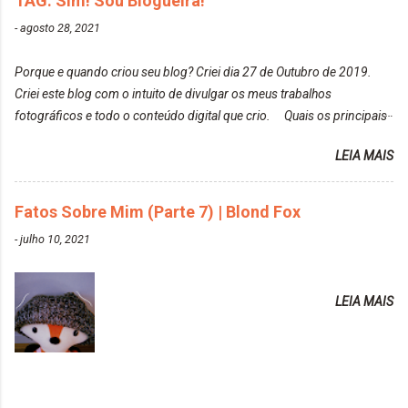
TAG: Sim! Sou Blogueira!
Moda é... Creative Crazy Colors Pink
modo original. Para uns, isso parece desleixo, mas
-
agosto 28, 2021
https://www.adrielly.com.br/2020/03/alfaparf-alta-
eu adoro mostrar para as pessoas a beleza natural
moda-ecreative-crazy.html ✨ Keraton Hard Colors |
de um determinado lugar ou de algo que estou
Porque e quando criou seu blog? Criei dia 27 de Outubro de 2019.
Turkiss Blue
fotografan...
Criei este blog com o intuito de divulgar os meus trabalhos
https://www.adrielly.com.br/2020/02/keraton-hard-
fotográficos e todo o conteúdo digital que crio. Quais os principais
colors-turkiss-blue.html ✨ Alpha Line | Máscara
assuntos do seu blog? Fotografia, beleza e viagens. Como tem sido a
Tonalizante Hidratante Pink
LEIA MAIS
vida de Blogueira? Tem sido um sonho. Minha família me apoia muito.
https://www.adrielly.com.br/2020/03/alpha-line-
Qual a parte chata da vida de Blogueira? Às vezes, a criatividade vai
mascara-tonalizante.html ✨ Keraton Hard Fix |
embora... O que tem de melhor em ser Blogueira? Ver o seu trabalho
Fatos Sobre Mim (Parte 7) | Blond Fox
Ozzy Lilac
sendo reconhecido. Aonde deseja chegar com o seu Blog? Muito
https://www.adrielly.com.br/2020/04/keraton-hard-
-
julho 10, 2021
além daquilo que imagino. Seu blog pra você é profissional ou passa-
fix-ozzy-lilac.html Como vocês podem ver, eu tentei
tempo? Vejo como sendo profissional. Me empenho muito fazendo
ter um cabelo rosa, mas a tonalidade nunca pegava
tudo para ele. Quais blogs acompanha, e quais indica? Eu acompanho
em meu cabelo, pois, sempre jogava tinta em cima
LEIA MAIS
o Drilly Design e comecei a ler as postagens do antigo blog da Sweet
de tinta. O que result...
Carol "Magic Days". Tem sido fácil o convívio com seguidoras e
leitoras? Claro. Seu blog já esta como quer, ou ainda ...