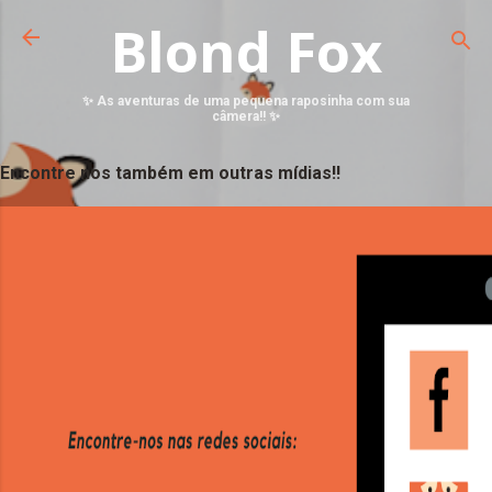
Blond Fox
✨ As aventuras de uma pequena raposinha com sua
câmera!! ✨
Encontre nos também em outras mídias!!