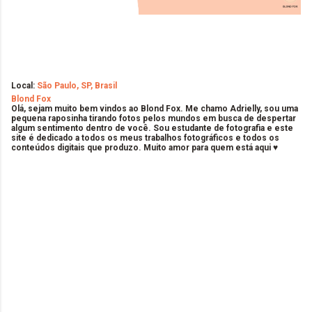
Local:
São Paulo, SP, Brasil
Blond Fox
Olá, sejam muito bem vindos ao Blond Fox. Me chamo Adrielly, sou uma
pequena raposinha tirando fotos pelos mundos em busca de despertar
algum sentimento dentro de você. Sou estudante de fotografia e este
site é dedicado a todos os meus trabalhos fotográficos e todos os
conteúdos digitais que produzo. Muito amor para quem está aqui ♥
C
o
m
e
n
t
á
r