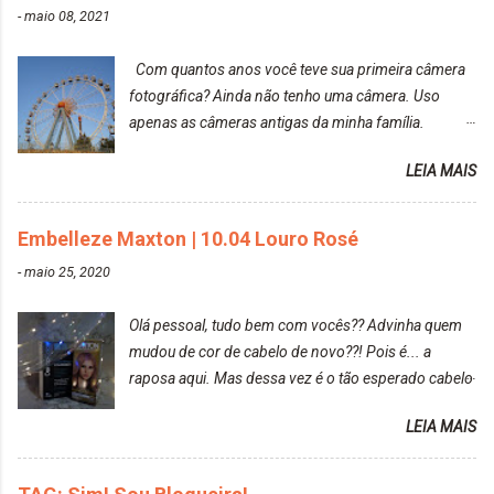
-
maio 08, 2021
Com quantos anos você teve sua primeira câmera
fotográfica? Ainda não tenho uma câmera. Uso
apenas as câmeras antigas da minha família.
Prefere fotografar ou ser fotografada? Antes, eu
LEIA MAIS
diria que gosto mais de fotografar, mas comecei a
gostar bastante de ser a minha modelo. Você tem
uma boa câmera para fotografar? Ainda não tenho
Embelleze Maxton | 10.04 Louro Rosé
uma super câmera profissional. Por enquanto, a
-
maio 25, 2020
câmera que eu uso e gosto muito é a Sony
CyberShot- DSCW350. Você fotografa e publica
Olá pessoal, tudo bem com vocês?? Advinha quem
suas fotos? Sim. Posto aqui e pelas minhas páginas.
mudou de cor de cabelo de novo??! Pois é... a
Tumblr, We heart it, ou instagram? Instagram. Eu
raposa aqui. Mas dessa vez é o tão esperado cabelo
particularmente não gosto de Tumblr e nem do We
rosa. Usei a tinta da Embelleze Maxton - 10.04
Heart It. Cite uma pessoa que você se inspira para
LEIA MAIS
Louro Rosé Se vocês não acompanharam a saga do
tirar suas fotos. Lorrayne Mavromatis. Adoro as
meu cabelo colorido, vou deixar aqui embaixo, o link
fotos delas. Você edita suas fotos ou prefere que
de todos que fiz para vocês verem: ✨ Alfaparf | Alta
elas fiquem no modo original? Sou do time foto