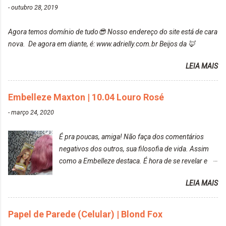
-
outubro 28, 2019
https://www.adrielly.com.br/2020/03/embelleze-
maxton-1004-louro-rose.html Depois de três meses
Agora temos domínio de tudo😎 Nosso endereço do site está de cara
de inúmeras lavagens, meu cabelo teve um bom
nova. De agora em diante, é: www.adrielly.com.br Beijos da 🦊
desbotamento da cor, ele ficou um rosa bem suave,
amei mais ainda o resultado. Depois de três meses
LEIA MAIS
Resolvi pintar novamente com a mesma anuance,
mas antes fiz uma limpeza de cor com o
Embelleze Maxton | 10.04 Louro Rosé
DekapColor. Adorei o resultado da limpeza. Ficou
um tom loiro Barbie. Acho que vou demorar um
-
março 24, 2020
pouquinho para pintar novamente. Resultado com o
DekapColor "Minha mãe é lindaaaaa" Para quem
É pra poucas, amiga! Não faça dos comentários
não conhece, o DekapColor é um p...
negativos dos outros, sua filosofia de vida. Assim
como a Embelleze destaca. É hora de se revelar e
reconquistar o poder sobre a sua vida. Loira mais
LEIA MAIS
vip Maxton liberdade para ser mais você Loiro Rosé
10.04. Após 30 minutos no cabelo, retirei o excesso
da tintura no banho e notei que os fios estavam
Papel de Parede (Celular) | Blond Fox
ressecados (Já ensinamos aqui no site, uma