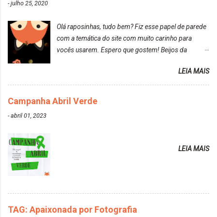
-
julho 25, 2020
receitinha muito boa para cabelos ressecados:
https://www.adrielly.com.br/2020/03/receitinha-
Olá raposinhas, tudo bem? Fiz esse papel de parede
caseira-cronograma-capilar.html ). Foi difícil retirar o
com a temática do site com muito carinho para
excesso. É uma tintura fácil de aplicar, o cheiro é
vocês usarem. Espero que gostem! Beijos da
agradável. Cabelo antes da descoloração da raiz:
raposa..
Cabelo depois da descoloração da raiz: Resultado
LEIA MAIS
do cabelo: *INFORMAÇÕES RELEVANTES
PRESENTE NA CAIXINHA* EMBELLEZE MAXTON
Campanha Abril Verde
LIBERDADE PARA SER MAIS VOCÊ 10.04 LOURO
ROSÉ ESTE KIT CONTÉM: TINTURA CREME 50 G
-
abril 01, 2023
LOÇÃO REVELADORA MAXTON 20 VOL. 50 ML +
Par de luvas e um guia explicativo im...
LEIA MAIS
TAG: Apaixonada por Fotografia