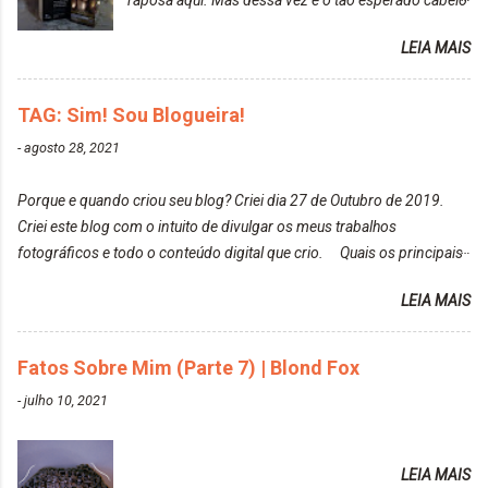
raposa aqui. Mas dessa vez é o tão esperado cabelo
particularmente não gosto de Tumblr e nem do We
rosa. Usei a tinta da Embelleze Maxton - 10.04
Heart It. Cite uma pessoa que você se inspira para
LEIA MAIS
Louro Rosé Se vocês não acompanharam a saga do
tirar suas fotos. Lorrayne Mavromatis. Adoro as
meu cabelo colorido, vou deixar aqui embaixo, o link
fotos delas. Você edita suas fotos ou prefere que
de todos que fiz para vocês verem: ✨ Alfaparf | Alta
TAG: Sim! Sou Blogueira!
elas fiquem no modo original? Sou do time foto
Moda é... Creative Crazy Colors Pink
modo original. Para uns, isso parece desleixo, mas
-
agosto 28, 2021
https://www.adrielly.com.br/2020/03/alfaparf-alta-
eu adoro mostrar para as pessoas a beleza natural
moda-ecreative-crazy.html ✨ Keraton Hard Colors |
de um determinado lugar ou de algo que estou
Porque e quando criou seu blog? Criei dia 27 de Outubro de 2019.
Turkiss Blue
fotografan...
Criei este blog com o intuito de divulgar os meus trabalhos
https://www.adrielly.com.br/2020/02/keraton-hard-
fotográficos e todo o conteúdo digital que crio. Quais os principais
colors-turkiss-blue.html ✨ Alpha Line | Máscara
assuntos do seu blog? Fotografia, beleza e viagens. Como tem sido a
Tonalizante Hidratante Pink
LEIA MAIS
vida de Blogueira? Tem sido um sonho. Minha família me apoia muito.
https://www.adrielly.com.br/2020/03/alpha-line-
Qual a parte chata da vida de Blogueira? Às vezes, a criatividade vai
mascara-tonalizante.html ✨ Keraton Hard Fix |
embora... O que tem de melhor em ser Blogueira? Ver o seu trabalho
Fatos Sobre Mim (Parte 7) | Blond Fox
Ozzy Lilac
sendo reconhecido. Aonde deseja chegar com o seu Blog? Muito
https://www.adrielly.com.br/2020/04/keraton-hard-
-
julho 10, 2021
além daquilo que imagino. Seu blog pra você é profissional ou passa-
fix-ozzy-lilac.html Como vocês podem ver, eu tentei
tempo? Vejo como sendo profissional. Me empenho muito fazendo
ter um cabelo rosa, mas a tonalidade nunca pegava
tudo para ele. Quais blogs acompanha, e quais indica? Eu acompanho
em meu cabelo, pois, sempre jogava tinta em cima
LEIA MAIS