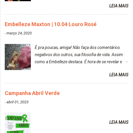
raposa..
LEIA MAIS
Embelleze Maxton | 10.04 Louro Rosé
-
março 24, 2020
É pra poucas, amiga! Não faça dos comentários
negativos dos outros, sua filosofia de vida. Assim
como a Embelleze destaca. É hora de se revelar e
reconquistar o poder sobre a sua vida. Loira mais
LEIA MAIS
vip Maxton liberdade para ser mais você Loiro Rosé
10.04. Após 30 minutos no cabelo, retirei o excesso
da tintura no banho e notei que os fios estavam
Campanha Abril Verde
ressecados (Já ensinamos aqui no site, uma
-
abril 01, 2023
receitinha muito boa para cabelos ressecados:
https://www.adrielly.com.br/2020/03/receitinha-
caseira-cronograma-capilar.html ). Foi difícil retirar o
LEIA MAIS
excesso. É uma tintura fácil de aplicar, o cheiro é