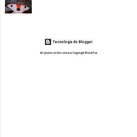
o Drilly Design e comecei a ler as postagens do antigo blog da Sweet
de tinta. O que result...
Carol "Magic Days". Tem sido fácil o convívio com seguidoras e
leitoras? Claro. Seu blog já esta como quer, ou ainda ...
Tecnologia do Blogger
All photos on this site are Copyright Blond Fox