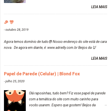
da Maxton Louro Rosé, coloração permanente. Vale
contar do cheirinho de uva maravilhosooooo.
LEIA MAIS
ressaltar que meu cabelo estava platinado. O tom
Mesmo lavando, o cheirinho ficou no cabelo. Não
ficou um rosa antigo, cobriu muito bem e não
tem muito do que falar sobre a tinta. Super
manchou. Cabelo antes da coloração Resultado ✨
🎉 🎊
recomendo!!! * Caixinha e bisnaguinha com a tinta:
Post completo com todas as informações:
-
outubro 28, 2019
https://www.adrielly.com.br/2020/03/embelleze-
maxton-1004-louro-rose.html Depois de três meses
Agora temos domínio de tudo😎 Nosso endereço do site está de cara
de inúmeras lavagens, meu cabelo teve um bom
nova. De agora em diante, é: www.adrielly.com.br Beijos da 🦊
desbotamento da cor, ele ficou um rosa bem suave,
amei mais ainda o resultado. Depois de três meses
LEIA MAIS
Resolvi pintar novamente com a mesma anuance,
mas antes fiz uma limpeza de cor com o
Papel de Parede (Celular) | Blond Fox
DekapColor. Adorei o resultado da limpeza. Ficou
um tom loiro Barbie. Acho que vou demorar um
-
julho 25, 2020
pouquinho para pintar novamente. Resultado com o
DekapColor "Minha mãe é lindaaaaa" Para quem
Olá raposinhas, tudo bem? Fiz esse papel de parede
não conhece, o DekapColor é um p...
com a temática do site com muito carinho para
vocês usarem. Espero que gostem! Beijos da