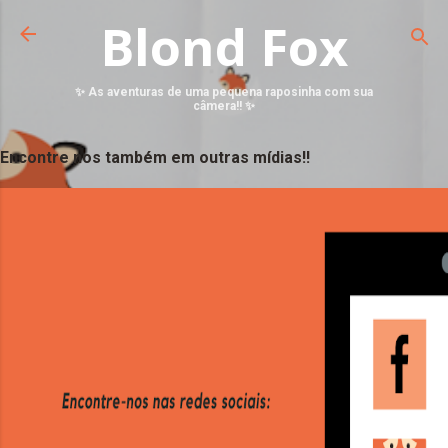
Blond Fox
✨ As aventuras de uma pequena raposinha com sua
câmera!! ✨
Encontre nos também em outras mídias!!