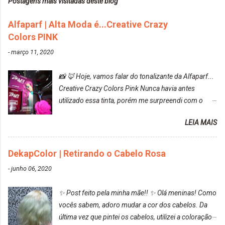
Postagens mais visitadas deste blog
Alfaparf | Alta Moda é...Creative Crazy
Colors PINK
-
março 11, 2020
📸 🦊 Hoje, vamos falar do tonalizante da Alfaparf...
Creative Crazy Colors Pink Nunca havia antes
utilizado essa tinta, porém me surpreendi com o
resultado. Antes de usar, meu cabelo estava azul
LEIA MAIS
turquesa (meio desbotado), e após a utilização meu
cabelo ficou roxo com mechinhas azul, rosa e meio
cinza... FICOU LINDOOOOO!!! Cabelo antes: Cabelo
DekapColor | Retirando o Cabelo Rosa
depois: Bom, sobre a tinta, eu achei ela muito liquida,
-
junho 06, 2020
o que fez com que tudo a minha volta ficasse rosa.
Por ela ter um pigmento muito bom, tudo que caia
✨ Post feito pela minha mãe!! ✨ Olá meninas! Como
tinta ficava manchado. Meu banheiro inteiro ficou
vocês sabem, adoro mudar a cor dos cabelos. Da
rosa, minha mão, meu corpo todo, porém, ela tem
última vez que pintei os cabelos, utilizei a coloração
uma fixação muito boa (Deu para perceber kkk) Sem