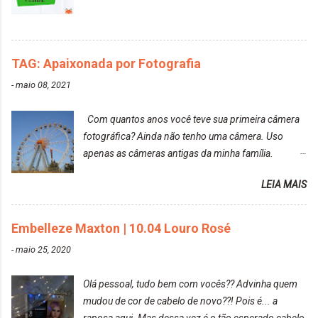
agradável. Cabelo antes da descoloração da raiz:
Cabelo depois da descoloração da raiz: Resultado
do cabelo: *INFORMAÇÕES RELEVANTES
PRESENTE NA CAIXINHA* EMBELLEZE MAXTON
TAG: Apaixonada por Fotografia
LIBERDADE PARA SER MAIS VOCÊ 10.04 LOURO
ROSÉ ESTE KIT CONTÉM: TINTURA CREME 50 G
-
maio 08, 2021
LOÇÃO REVELADORA MAXTON 20 VOL. 50 ML +
Par de luvas e um guia explicativo im...
Com quantos anos você teve sua primeira câmera
fotográfica? Ainda não tenho uma câmera. Uso
apenas as câmeras antigas da minha família.
Prefere fotografar ou ser fotografada? Antes, eu
LEIA MAIS
diria que gosto mais de fotografar, mas comecei a
gostar bastante de ser a minha modelo. Você tem
uma boa câmera para fotografar? Ainda não tenho
Embelleze Maxton | 10.04 Louro Rosé
uma super câmera profissional. Por enquanto, a
-
maio 25, 2020
câmera que eu uso e gosto muito é a Sony
CyberShot- DSCW350. Você fotografa e publica
Olá pessoal, tudo bem com vocês?? Advinha quem
suas fotos? Sim. Posto aqui e pelas minhas páginas.
mudou de cor de cabelo de novo??! Pois é... a
Tumblr, We heart it, ou instagram? Instagram. Eu