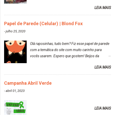
reconquistar o poder sobre a sua vida. Loira mais
LEIA MAIS
vip Maxton liberdade para ser mais você Loiro Rosé
10.04. Após 30 minutos no cabelo, retirei o excesso
da tintura no banho e notei que os fios estavam
Papel de Parede (Celular) | Blond Fox
ressecados (Já ensinamos aqui no site, uma
-
julho 25, 2020
receitinha muito boa para cabelos ressecados:
https://www.adrielly.com.br/2020/03/receitinha-
Olá raposinhas, tudo bem? Fiz esse papel de parede
caseira-cronograma-capilar.html ). Foi difícil retirar o
com a temática do site com muito carinho para
excesso. É uma tintura fácil de aplicar, o cheiro é
vocês usarem. Espero que gostem! Beijos da
agradável. Cabelo antes da descoloração da raiz:
raposa..
Cabelo depois da descoloração da raiz: Resultado
LEIA MAIS
do cabelo: *INFORMAÇÕES RELEVANTES
PRESENTE NA CAIXINHA* EMBELLEZE MAXTON
Campanha Abril Verde
LIBERDADE PARA SER MAIS VOCÊ 10.04 LOURO
ROSÉ ESTE KIT CONTÉM: TINTURA CREME 50 G
-
abril 01, 2023
LOÇÃO REVELADORA MAXTON 20 VOL. 50 ML +
Par de luvas e um guia explicativo im...
LEIA MAIS