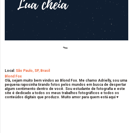
Local:
São Paulo, SP, Brasil
Blond Fox
Olá, sejam muito bem vindos ao Blond Fox. Me chamo Adrielly, sou uma
pequena raposinha tirando fotos pelos mundos em busca de despertar
algum sentimento dentro de você. Sou estudante de fotografia e este
site é dedicado a todos os meus trabalhos fotográficos e todos os
conteúdos digitais que produzo. Muito amor para quem está aqui ♥
C
o
m