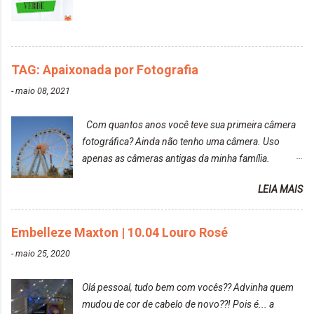
TAG: Apaixonada por Fotografia
-
maio 08, 2021
Com quantos anos você teve sua primeira câmera
fotográfica? Ainda não tenho uma câmera. Uso
apenas as câmeras antigas da minha família.
Prefere fotografar ou ser fotografada? Antes, eu
LEIA MAIS
diria que gosto mais de fotografar, mas comecei a
gostar bastante de ser a minha modelo. Você tem
uma boa câmera para fotografar? Ainda não tenho
Embelleze Maxton | 10.04 Louro Rosé
uma super câmera profissional. Por enquanto, a
-
maio 25, 2020
câmera que eu uso e gosto muito é a Sony
CyberShot- DSCW350. Você fotografa e publica
Olá pessoal, tudo bem com vocês?? Advinha quem
suas fotos? Sim. Posto aqui e pelas minhas páginas.
mudou de cor de cabelo de novo??! Pois é... a
Tumblr, We heart it, ou instagram? Instagram. Eu