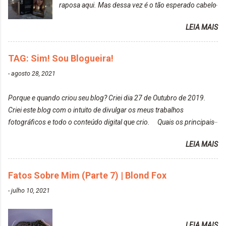
raposa aqui. Mas dessa vez é o tão esperado cabelo
particularmente não gosto de Tumblr e nem do We
rosa. Usei a tinta da Embelleze Maxton - 10.04
Heart It. Cite uma pessoa que você se inspira para
LEIA MAIS
Louro Rosé Se vocês não acompanharam a saga do
tirar suas fotos. Lorrayne Mavromatis. Adoro as
meu cabelo colorido, vou deixar aqui embaixo, o link
fotos delas. Você edita suas fotos ou prefere que
de todos que fiz para vocês verem: ✨ Alfaparf | Alta
TAG: Sim! Sou Blogueira!
elas fiquem no modo original? Sou do time foto
Moda é... Creative Crazy Colors Pink
modo original. Para uns, isso parece desleixo, mas
-
agosto 28, 2021
https://www.adrielly.com.br/2020/03/alfaparf-alta-
eu adoro mostrar para as pessoas a beleza natural
moda-ecreative-crazy.html ✨ Keraton Hard Colors |
de um determinado lugar ou de algo que estou
Porque e quando criou seu blog? Criei dia 27 de Outubro de 2019.
Turkiss Blue
fotografan...
Criei este blog com o intuito de divulgar os meus trabalhos
https://www.adrielly.com.br/2020/02/keraton-hard-
fotográficos e todo o conteúdo digital que crio. Quais os principais
colors-turkiss-blue.html ✨ Alpha Line | Máscara
assuntos do seu blog? Fotografia, beleza e viagens. Como tem sido a
Tonalizante Hidratante Pink
LEIA MAIS
vida de Blogueira? Tem sido um sonho. Minha família me apoia muito.
https://www.adrielly.com.br/2020/03/alpha-line-
Qual a parte chata da vida de Blogueira? Às vezes, a criatividade vai
mascara-tonalizante.html ✨ Keraton Hard Fix |
embora... O que tem de melhor em ser Blogueira? Ver o seu trabalho
Fatos Sobre Mim (Parte 7) | Blond Fox
Ozzy Lilac
sendo reconhecido. Aonde deseja chegar com o seu Blog? Muito
https://www.adrielly.com.br/2020/04/keraton-hard-
-
julho 10, 2021
além daquilo que imagino. Seu blog pra você é profissional ou passa-
fix-ozzy-lilac.html Como vocês podem ver, eu tentei
tempo? Vejo como sendo profissional. Me empenho muito fazendo
ter um cabelo rosa, mas a tonalidade nunca pegava
tudo para ele. Quais blogs acompanha, e quais indica? Eu acompanho
em meu cabelo, pois, sempre jogava tinta em cima
LEIA MAIS