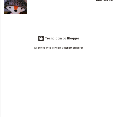
o Drilly Design e comecei a ler as postagens do antigo blog da Sweet
de tinta. O que result...
Carol "Magic Days". Tem sido fácil o convívio com seguidoras e
leitoras? Claro. Seu blog já esta como quer, ou ainda ...
Tecnologia do Blogger
All photos on this site are Copyright Blond Fox