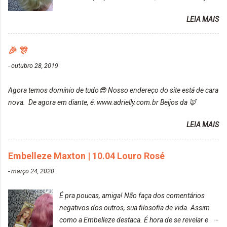
uma fixação muito boa (Deu para perceber kkk) Sem
da Maxton Louro Rosé, coloração permanente. Vale
contar do cheirinho de uva maravilhosooooo.
LEIA MAIS
ressaltar que meu cabelo estava platinado. O tom
Mesmo lavando, o cheirinho ficou no cabelo. Não
ficou um rosa antigo, cobriu muito bem e não
tem muito do que falar sobre a tinta. Super
manchou. Cabelo antes da coloração Resultado ✨
🎉 🎊
recomendo!!! * Caixinha e bisnaguinha com a tinta:
Post completo com todas as informações:
-
outubro 28, 2019
https://www.adrielly.com.br/2020/03/embelleze-
maxton-1004-louro-rose.html Depois de três meses
Agora temos domínio de tudo😎 Nosso endereço do site está de cara
de inúmeras lavagens, meu cabelo teve um bom
nova. De agora em diante, é: www.adrielly.com.br Beijos da 🦊
desbotamento da cor, ele ficou um rosa bem suave,
amei mais ainda o resultado. Depois de três meses
LEIA MAIS
Resolvi pintar novamente com a mesma anuance,
mas antes fiz uma limpeza de cor com o
Embelleze Maxton | 10.04 Louro Rosé
DekapColor. Adorei o resultado da limpeza. Ficou
um tom loiro Barbie. Acho que vou demorar um
-
março 24, 2020
pouquinho para pintar novamente. Resultado com o
DekapColor "Minha mãe é lindaaaaa" Para quem
É pra poucas, amiga! Não faça dos comentários
não conhece, o DekapColor é um p...
negativos dos outros, sua filosofia de vida. Assim
como a Embelleze destaca. É hora de se revelar e