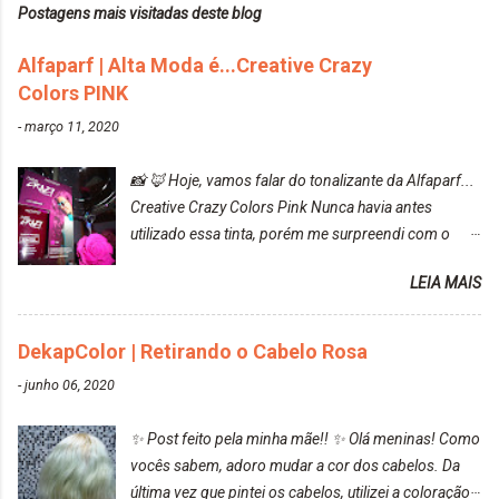
Postagens mais visitadas deste blog
Alfaparf | Alta Moda é...Creative Crazy
Colors PINK
-
março 11, 2020
📸 🦊 Hoje, vamos falar do tonalizante da Alfaparf...
Creative Crazy Colors Pink Nunca havia antes
utilizado essa tinta, porém me surpreendi com o
resultado. Antes de usar, meu cabelo estava azul
LEIA MAIS
turquesa (meio desbotado), e após a utilização meu
cabelo ficou roxo com mechinhas azul, rosa e meio
cinza... FICOU LINDOOOOO!!! Cabelo antes: Cabelo
DekapColor | Retirando o Cabelo Rosa
depois: Bom, sobre a tinta, eu achei ela muito liquida,
-
junho 06, 2020
o que fez com que tudo a minha volta ficasse rosa.
Por ela ter um pigmento muito bom, tudo que caia
✨ Post feito pela minha mãe!! ✨ Olá meninas! Como
tinta ficava manchado. Meu banheiro inteiro ficou
vocês sabem, adoro mudar a cor dos cabelos. Da
rosa, minha mão, meu corpo todo, porém, ela tem
última vez que pintei os cabelos, utilizei a coloração