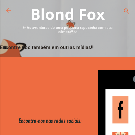
Blond Fox
✨ As aventuras de uma pequena raposinha com sua
câmera!! ✨
Encontre nos também em outras mídias!!