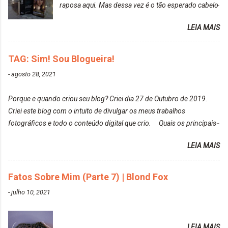
raposa aqui. Mas dessa vez é o tão esperado cabelo
particularmente não gosto de Tumblr e nem do We
rosa. Usei a tinta da Embelleze Maxton - 10.04
Heart It. Cite uma pessoa que você se inspira para
LEIA MAIS
Louro Rosé Se vocês não acompanharam a saga do
tirar suas fotos. Lorrayne Mavromatis. Adoro as
meu cabelo colorido, vou deixar aqui embaixo, o link
fotos delas. Você edita suas fotos ou prefere que
de todos que fiz para vocês verem: ✨ Alfaparf | Alta
TAG: Sim! Sou Blogueira!
elas fiquem no modo original? Sou do time foto
Moda é... Creative Crazy Colors Pink
modo original. Para uns, isso parece desleixo, mas
-
agosto 28, 2021
https://www.adrielly.com.br/2020/03/alfaparf-alta-
eu adoro mostrar para as pessoas a beleza natural
moda-ecreative-crazy.html ✨ Keraton Hard Colors |
de um determinado lugar ou de algo que estou
Porque e quando criou seu blog? Criei dia 27 de Outubro de 2019.
Turkiss Blue
fotografan...
Criei este blog com o intuito de divulgar os meus trabalhos
https://www.adrielly.com.br/2020/02/keraton-hard-
fotográficos e todo o conteúdo digital que crio. Quais os principais
colors-turkiss-blue.html ✨ Alpha Line | Máscara
assuntos do seu blog? Fotografia, beleza e viagens. Como tem sido a
Tonalizante Hidratante Pink
LEIA MAIS
vida de Blogueira? Tem sido um sonho. Minha família me apoia muito.
https://www.adrielly.com.br/2020/03/alpha-line-
Qual a parte chata da vida de Blogueira? Às vezes, a criatividade vai
mascara-tonalizante.html ✨ Keraton Hard Fix |
embora... O que tem de melhor em ser Blogueira? Ver o seu trabalho
Fatos Sobre Mim (Parte 7) | Blond Fox
Ozzy Lilac
sendo reconhecido. Aonde deseja chegar com o seu Blog? Muito
https://www.adrielly.com.br/2020/04/keraton-hard-
-
julho 10, 2021
além daquilo que imagino. Seu blog pra você é profissional ou passa-
fix-ozzy-lilac.html Como vocês podem ver, eu tentei
tempo? Vejo como sendo profissional. Me empenho muito fazendo
ter um cabelo rosa, mas a tonalidade nunca pegava
tudo para ele. Quais blogs acompanha, e quais indica? Eu acompanho
em meu cabelo, pois, sempre jogava tinta em cima
LEIA MAIS