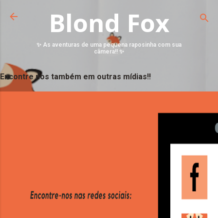
Blond Fox
✨ As aventuras de uma pequena raposinha com sua
câmera!! ✨
Encontre nos também em outras mídias!!