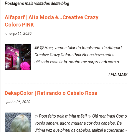
Postagens mais visitadas deste blog
Alfaparf | Alta Moda é...Creative Crazy
Colors PINK
-
março 11, 2020
📸 🦊 Hoje, vamos falar do tonalizante da Alfaparf...
Creative Crazy Colors Pink Nunca havia antes
utilizado essa tinta, porém me surpreendi com o
resultado. Antes de usar, meu cabelo estava azul
LEIA MAIS
turquesa (meio desbotado), e após a utilização meu
cabelo ficou roxo com mechinhas azul, rosa e meio
cinza... FICOU LINDOOOOO!!! Cabelo antes: Cabelo
DekapColor | Retirando o Cabelo Rosa
depois: Bom, sobre a tinta, eu achei ela muito liquida,
-
junho 06, 2020
o que fez com que tudo a minha volta ficasse rosa.
Por ela ter um pigmento muito bom, tudo que caia
✨ Post feito pela minha mãe!! ✨ Olá meninas! Como
tinta ficava manchado. Meu banheiro inteiro ficou
vocês sabem, adoro mudar a cor dos cabelos. Da
rosa, minha mão, meu corpo todo, porém, ela tem
última vez que pintei os cabelos, utilizei a coloração