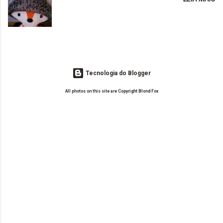
o Drilly Design e comecei a ler as postagens do antigo blog da Sweet
de tinta. O que result...
Carol "Magic Days". Tem sido fácil o convívio com seguidoras e
leitoras? Claro. Seu blog já esta como quer, ou ainda ...
Tecnologia do Blogger
All photos on this site are Copyright Blond Fox