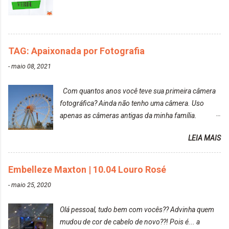
agradável. Cabelo antes da descoloração da raiz:
Cabelo depois da descoloração da raiz: Resultado
do cabelo: *INFORMAÇÕES RELEVANTES
PRESENTE NA CAIXINHA* EMBELLEZE MAXTON
TAG: Apaixonada por Fotografia
LIBERDADE PARA SER MAIS VOCÊ 10.04 LOURO
ROSÉ ESTE KIT CONTÉM: TINTURA CREME 50 G
-
maio 08, 2021
LOÇÃO REVELADORA MAXTON 20 VOL. 50 ML +
Par de luvas e um guia explicativo im...
Com quantos anos você teve sua primeira câmera
fotográfica? Ainda não tenho uma câmera. Uso
apenas as câmeras antigas da minha família.
Prefere fotografar ou ser fotografada? Antes, eu
LEIA MAIS
diria que gosto mais de fotografar, mas comecei a
gostar bastante de ser a minha modelo. Você tem
uma boa câmera para fotografar? Ainda não tenho
Embelleze Maxton | 10.04 Louro Rosé
uma super câmera profissional. Por enquanto, a
-
maio 25, 2020
câmera que eu uso e gosto muito é a Sony
CyberShot- DSCW350. Você fotografa e publica
Olá pessoal, tudo bem com vocês?? Advinha quem
suas fotos? Sim. Posto aqui e pelas minhas páginas.
mudou de cor de cabelo de novo??! Pois é... a
Tumblr, We heart it, ou instagram? Instagram. Eu