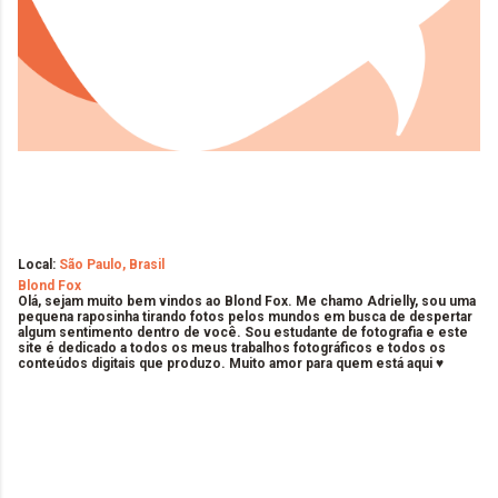
Local:
São Paulo, Brasil
Blond Fox
Olá, sejam muito bem vindos ao Blond Fox. Me chamo Adrielly, sou uma
pequena raposinha tirando fotos pelos mundos em busca de despertar
algum sentimento dentro de você. Sou estudante de fotografia e este
site é dedicado a todos os meus trabalhos fotográficos e todos os
conteúdos digitais que produzo. Muito amor para quem está aqui ♥
C
o
m