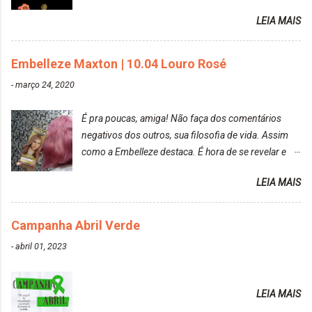
raposa..
LEIA MAIS
Embelleze Maxton | 10.04 Louro Rosé
-
março 24, 2020
É pra poucas, amiga! Não faça dos comentários
negativos dos outros, sua filosofia de vida. Assim
como a Embelleze destaca. É hora de se revelar e
reconquistar o poder sobre a sua vida. Loira mais
LEIA MAIS
vip Maxton liberdade para ser mais você Loiro Rosé
10.04. Após 30 minutos no cabelo, retirei o excesso
da tintura no banho e notei que os fios estavam
Campanha Abril Verde
ressecados (Já ensinamos aqui no site, uma
-
abril 01, 2023
receitinha muito boa para cabelos ressecados:
https://www.adrielly.com.br/2020/03/receitinha-
caseira-cronograma-capilar.html ). Foi difícil retirar o
LEIA MAIS
excesso. É uma tintura fácil de aplicar, o cheiro é