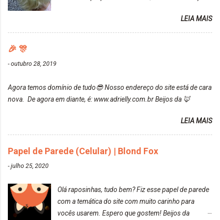
uma fixação muito boa (Deu para perceber kkk) Sem
da Maxton Louro Rosé, coloração permanente. Vale
contar do cheirinho de uva maravilhosooooo.
LEIA MAIS
ressaltar que meu cabelo estava platinado. O tom
Mesmo lavando, o cheirinho ficou no cabelo. Não
ficou um rosa antigo, cobriu muito bem e não
tem muito do que falar sobre a tinta. Super
manchou. Cabelo antes da coloração Resultado ✨
🎉 🎊
recomendo!!! * Caixinha e bisnaguinha com a tinta:
Post completo com todas as informações:
-
outubro 28, 2019
https://www.adrielly.com.br/2020/03/embelleze-
maxton-1004-louro-rose.html Depois de três meses
Agora temos domínio de tudo😎 Nosso endereço do site está de cara
de inúmeras lavagens, meu cabelo teve um bom
nova. De agora em diante, é: www.adrielly.com.br Beijos da 🦊
desbotamento da cor, ele ficou um rosa bem suave,
amei mais ainda o resultado. Depois de três meses
LEIA MAIS
Resolvi pintar novamente com a mesma anuance,
mas antes fiz uma limpeza de cor com o
Papel de Parede (Celular) | Blond Fox
DekapColor. Adorei o resultado da limpeza. Ficou
um tom loiro Barbie. Acho que vou demorar um
-
julho 25, 2020
pouquinho para pintar novamente. Resultado com o
DekapColor "Minha mãe é lindaaaaa" Para quem
Olá raposinhas, tudo bem? Fiz esse papel de parede
não conhece, o DekapColor é um p...
com a temática do site com muito carinho para
vocês usarem. Espero que gostem! Beijos da