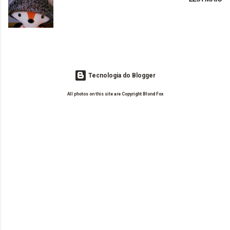
o Drilly Design e comecei a ler as postagens do antigo blog da Sweet
de tinta. O que result...
Carol "Magic Days". Tem sido fácil o convívio com seguidoras e
leitoras? Claro. Seu blog já esta como quer, ou ainda ...
Tecnologia do Blogger
All photos on this site are Copyright Blond Fox