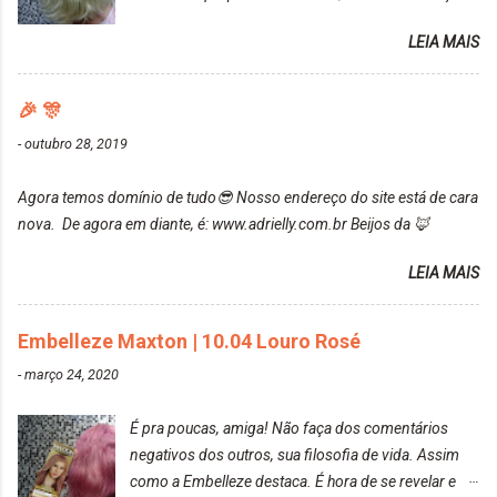
uma fixação muito boa (Deu para perceber kkk) Sem
da Maxton Louro Rosé, coloração permanente. Vale
contar do cheirinho de uva maravilhosooooo.
LEIA MAIS
ressaltar que meu cabelo estava platinado. O tom
Mesmo lavando, o cheirinho ficou no cabelo. Não
ficou um rosa antigo, cobriu muito bem e não
tem muito do que falar sobre a tinta. Super
manchou. Cabelo antes da coloração Resultado ✨
🎉 🎊
recomendo!!! * Caixinha e bisnaguinha com a tinta:
Post completo com todas as informações:
-
outubro 28, 2019
https://www.adrielly.com.br/2020/03/embelleze-
maxton-1004-louro-rose.html Depois de três meses
Agora temos domínio de tudo😎 Nosso endereço do site está de cara
de inúmeras lavagens, meu cabelo teve um bom
nova. De agora em diante, é: www.adrielly.com.br Beijos da 🦊
desbotamento da cor, ele ficou um rosa bem suave,
amei mais ainda o resultado. Depois de três meses
LEIA MAIS
Resolvi pintar novamente com a mesma anuance,
mas antes fiz uma limpeza de cor com o
Embelleze Maxton | 10.04 Louro Rosé
DekapColor. Adorei o resultado da limpeza. Ficou
um tom loiro Barbie. Acho que vou demorar um
-
março 24, 2020
pouquinho para pintar novamente. Resultado com o
DekapColor "Minha mãe é lindaaaaa" Para quem
É pra poucas, amiga! Não faça dos comentários
não conhece, o DekapColor é um p...
negativos dos outros, sua filosofia de vida. Assim
como a Embelleze destaca. É hora de se revelar e