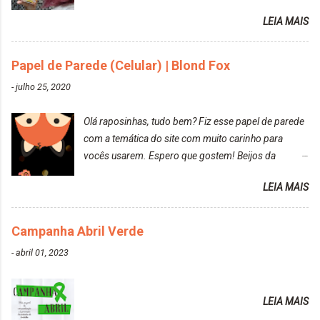
reconquistar o poder sobre a sua vida. Loira mais
LEIA MAIS
vip Maxton liberdade para ser mais você Loiro Rosé
10.04. Após 30 minutos no cabelo, retirei o excesso
da tintura no banho e notei que os fios estavam
Papel de Parede (Celular) | Blond Fox
ressecados (Já ensinamos aqui no site, uma
-
julho 25, 2020
receitinha muito boa para cabelos ressecados:
https://www.adrielly.com.br/2020/03/receitinha-
Olá raposinhas, tudo bem? Fiz esse papel de parede
caseira-cronograma-capilar.html ). Foi difícil retirar o
com a temática do site com muito carinho para
excesso. É uma tintura fácil de aplicar, o cheiro é
vocês usarem. Espero que gostem! Beijos da
agradável. Cabelo antes da descoloração da raiz:
raposa..
Cabelo depois da descoloração da raiz: Resultado
LEIA MAIS
do cabelo: *INFORMAÇÕES RELEVANTES
PRESENTE NA CAIXINHA* EMBELLEZE MAXTON
Campanha Abril Verde
LIBERDADE PARA SER MAIS VOCÊ 10.04 LOURO
ROSÉ ESTE KIT CONTÉM: TINTURA CREME 50 G
-
abril 01, 2023
LOÇÃO REVELADORA MAXTON 20 VOL. 50 ML +
Par de luvas e um guia explicativo im...
LEIA MAIS