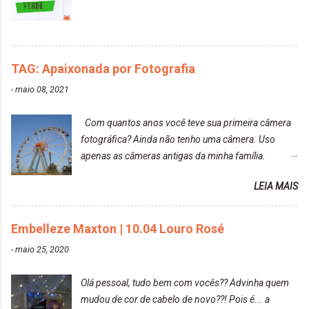
TAG: Apaixonada por Fotografia
-
maio 08, 2021
Com quantos anos você teve sua primeira câmera
fotográfica? Ainda não tenho uma câmera. Uso
apenas as câmeras antigas da minha família.
Prefere fotografar ou ser fotografada? Antes, eu
LEIA MAIS
diria que gosto mais de fotografar, mas comecei a
gostar bastante de ser a minha modelo. Você tem
uma boa câmera para fotografar? Ainda não tenho
Embelleze Maxton | 10.04 Louro Rosé
uma super câmera profissional. Por enquanto, a
-
maio 25, 2020
câmera que eu uso e gosto muito é a Sony
CyberShot- DSCW350. Você fotografa e publica
Olá pessoal, tudo bem com vocês?? Advinha quem
suas fotos? Sim. Posto aqui e pelas minhas páginas.
mudou de cor de cabelo de novo??! Pois é... a
Tumblr, We heart it, ou instagram? Instagram. Eu