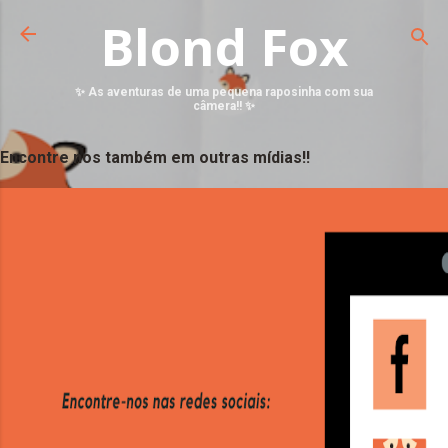
Blond Fox
✨ As aventuras de uma pequena raposinha com sua
câmera!! ✨
Encontre nos também em outras mídias!!