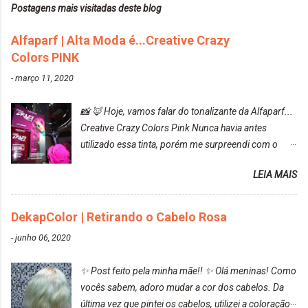
Postagens mais visitadas deste blog
Alfaparf | Alta Moda é...Creative Crazy
Colors PINK
-
março 11, 2020
📸 🦊 Hoje, vamos falar do tonalizante da Alfaparf...
Creative Crazy Colors Pink Nunca havia antes
utilizado essa tinta, porém me surpreendi com o
resultado. Antes de usar, meu cabelo estava azul
LEIA MAIS
turquesa (meio desbotado), e após a utilização meu
cabelo ficou roxo com mechinhas azul, rosa e meio
cinza... FICOU LINDOOOOO!!! Cabelo antes: Cabelo
DekapColor | Retirando o Cabelo Rosa
depois: Bom, sobre a tinta, eu achei ela muito liquida,
-
junho 06, 2020
o que fez com que tudo a minha volta ficasse rosa.
Por ela ter um pigmento muito bom, tudo que caia
✨ Post feito pela minha mãe!! ✨ Olá meninas! Como
tinta ficava manchado. Meu banheiro inteiro ficou
vocês sabem, adoro mudar a cor dos cabelos. Da
rosa, minha mão, meu corpo todo, porém, ela tem
última vez que pintei os cabelos, utilizei a coloração