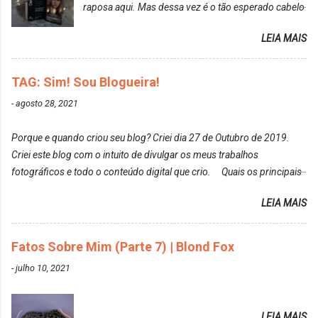
raposa aqui. Mas dessa vez é o tão esperado cabelo
particularmente não gosto de Tumblr e nem do We
rosa. Usei a tinta da Embelleze Maxton - 10.04
Heart It. Cite uma pessoa que você se inspira para
LEIA MAIS
Louro Rosé Se vocês não acompanharam a saga do
tirar suas fotos. Lorrayne Mavromatis. Adoro as
meu cabelo colorido, vou deixar aqui embaixo, o link
fotos delas. Você edita suas fotos ou prefere que
de todos que fiz para vocês verem: ✨ Alfaparf | Alta
TAG: Sim! Sou Blogueira!
elas fiquem no modo original? Sou do time foto
Moda é... Creative Crazy Colors Pink
modo original. Para uns, isso parece desleixo, mas
-
agosto 28, 2021
https://www.adrielly.com.br/2020/03/alfaparf-alta-
eu adoro mostrar para as pessoas a beleza natural
moda-ecreative-crazy.html ✨ Keraton Hard Colors |
de um determinado lugar ou de algo que estou
Porque e quando criou seu blog? Criei dia 27 de Outubro de 2019.
Turkiss Blue
fotografan...
Criei este blog com o intuito de divulgar os meus trabalhos
https://www.adrielly.com.br/2020/02/keraton-hard-
fotográficos e todo o conteúdo digital que crio. Quais os principais
colors-turkiss-blue.html ✨ Alpha Line | Máscara
assuntos do seu blog? Fotografia, beleza e viagens. Como tem sido a
Tonalizante Hidratante Pink
LEIA MAIS
vida de Blogueira? Tem sido um sonho. Minha família me apoia muito.
https://www.adrielly.com.br/2020/03/alpha-line-
Qual a parte chata da vida de Blogueira? Às vezes, a criatividade vai
mascara-tonalizante.html ✨ Keraton Hard Fix |
embora... O que tem de melhor em ser Blogueira? Ver o seu trabalho
Fatos Sobre Mim (Parte 7) | Blond Fox
Ozzy Lilac
sendo reconhecido. Aonde deseja chegar com o seu Blog? Muito
https://www.adrielly.com.br/2020/04/keraton-hard-
-
julho 10, 2021
além daquilo que imagino. Seu blog pra você é profissional ou passa-
fix-ozzy-lilac.html Como vocês podem ver, eu tentei
tempo? Vejo como sendo profissional. Me empenho muito fazendo
ter um cabelo rosa, mas a tonalidade nunca pegava
tudo para ele. Quais blogs acompanha, e quais indica? Eu acompanho
em meu cabelo, pois, sempre jogava tinta em cima
LEIA MAIS