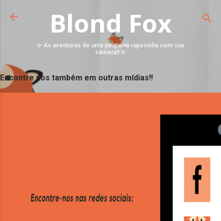
Blond Fox
✨ As aventuras de uma pequena raposinha com sua
câmera!! ✨
Encontre nos também em outras mídias!!