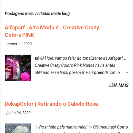
Postagens mais visitadas deste blog
Alfaparf | Alta Moda é...Creative Crazy
Colors PINK
-
março 11, 2020
📸 🦊 Hoje, vamos falar do tonalizante da Alfaparf...
Creative Crazy Colors Pink Nunca havia antes
utilizado essa tinta, porém me surpreendi com o
resultado. Antes de usar, meu cabelo estava azul
LEIA MAIS
turquesa (meio desbotado), e após a utilização meu
cabelo ficou roxo com mechinhas azul, rosa e meio
cinza... FICOU LINDOOOOO!!! Cabelo antes: Cabelo
DekapColor | Retirando o Cabelo Rosa
depois: Bom, sobre a tinta, eu achei ela muito liquida,
-
junho 06, 2020
o que fez com que tudo a minha volta ficasse rosa.
Por ela ter um pigmento muito bom, tudo que caia
✨ Post feito pela minha mãe!! ✨ Olá meninas! Como
tinta ficava manchado. Meu banheiro inteiro ficou