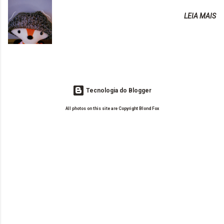
ter um cabelo rosa, mas a tonalidade nunca pegava
tudo para ele. Quais blogs acompanha, e quais indica? Eu acompanho
em meu cabelo, pois, sempre jogava tinta em cima
LEIA MAIS
o Drilly Design e comecei a ler as postagens do antigo blog da Sweet
de tinta. O que result...
Carol "Magic Days". Tem sido fácil o convívio com seguidoras e
leitoras? Claro. Seu blog já esta como quer, ou ainda ...
Tecnologia do Blogger
All photos on this site are Copyright Blond Fox