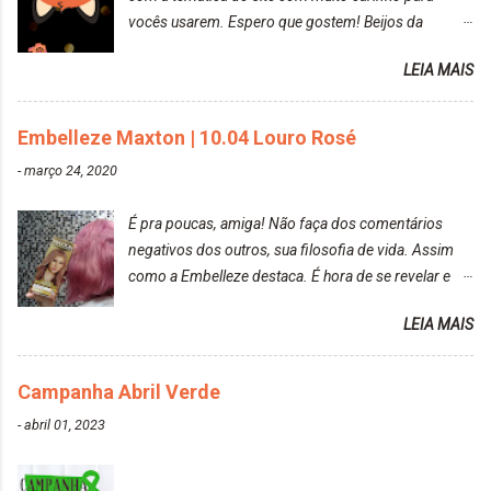
vocês usarem. Espero que gostem! Beijos da
raposa..
LEIA MAIS
Embelleze Maxton | 10.04 Louro Rosé
-
março 24, 2020
É pra poucas, amiga! Não faça dos comentários
negativos dos outros, sua filosofia de vida. Assim
como a Embelleze destaca. É hora de se revelar e
reconquistar o poder sobre a sua vida. Loira mais
LEIA MAIS
vip Maxton liberdade para ser mais você Loiro Rosé
10.04. Após 30 minutos no cabelo, retirei o excesso
da tintura no banho e notei que os fios estavam
Campanha Abril Verde
ressecados (Já ensinamos aqui no site, uma
-
abril 01, 2023
receitinha muito boa para cabelos ressecados:
https://www.adrielly.com.br/2020/03/receitinha-
caseira-cronograma-capilar.html ). Foi difícil retirar o