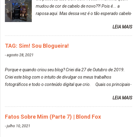
suas fotos? Sim. Posto aqui e pelas minhas páginas.
mudou de cor de cabelo de novo??! Pois é... a
Tumblr, We heart it, ou instagram? Instagram. Eu
raposa aqui. Mas dessa vez é o tão esperado cabelo
particularmente não gosto de Tumblr e nem do We
rosa. Usei a tinta da Embelleze Maxton - 10.04
Heart It. Cite uma pessoa que você se inspira para
LEIA MAIS
Louro Rosé Se vocês não acompanharam a saga do
tirar suas fotos. Lorrayne Mavromatis. Adoro as
meu cabelo colorido, vou deixar aqui embaixo, o link
fotos delas. Você edita suas fotos ou prefere que
de todos que fiz para vocês verem: ✨ Alfaparf | Alta
TAG: Sim! Sou Blogueira!
elas fiquem no modo original? Sou do time foto
Moda é... Creative Crazy Colors Pink
modo original. Para uns, isso parece desleixo, mas
-
agosto 28, 2021
https://www.adrielly.com.br/2020/03/alfaparf-alta-
eu adoro mostrar para as pessoas a beleza natural
moda-ecreative-crazy.html ✨ Keraton Hard Colors |
de um determinado lugar ou de algo que estou
Porque e quando criou seu blog? Criei dia 27 de Outubro de 2019.
Turkiss Blue
fotografan...
Criei este blog com o intuito de divulgar os meus trabalhos
https://www.adrielly.com.br/2020/02/keraton-hard-
fotográficos e todo o conteúdo digital que crio. Quais os principais
colors-turkiss-blue.html ✨ Alpha Line | Máscara
assuntos do seu blog? Fotografia, beleza e viagens. Como tem sido a
Tonalizante Hidratante Pink
LEIA MAIS
vida de Blogueira? Tem sido um sonho. Minha família me apoia muito.
https://www.adrielly.com.br/2020/03/alpha-line-
Qual a parte chata da vida de Blogueira? Às vezes, a criatividade vai
mascara-tonalizante.html ✨ Keraton Hard Fix |
embora... O que tem de melhor em ser Blogueira? Ver o seu trabalho
Fatos Sobre Mim (Parte 7) | Blond Fox
Ozzy Lilac
sendo reconhecido. Aonde deseja chegar com o seu Blog? Muito
https://www.adrielly.com.br/2020/04/keraton-hard-
-
julho 10, 2021
além daquilo que imagino. Seu blog pra você é profissional ou passa-
fix-ozzy-lilac.html Como vocês podem ver, eu tentei
tempo? Vejo como sendo profissional. Me empenho muito fazendo