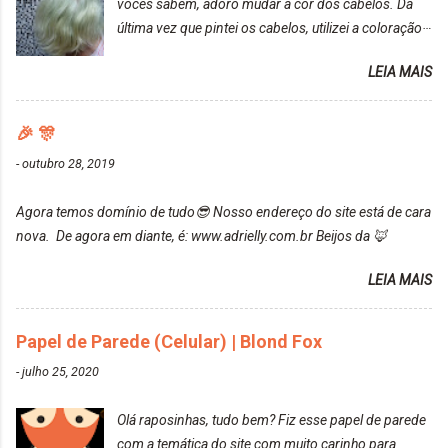
vocês sabem, adoro mudar a cor dos cabelos. Da
rosa, minha mão, meu corpo todo, porém, ela tem
última vez que pintei os cabelos, utilizei a coloração
uma fixação muito boa (Deu para perceber kkk) Sem
da Maxton Louro Rosé, coloração permanente. Vale
contar do cheirinho de uva maravilhosooooo.
LEIA MAIS
ressaltar que meu cabelo estava platinado. O tom
Mesmo lavando, o cheirinho ficou no cabelo. Não
ficou um rosa antigo, cobriu muito bem e não
tem muito do que falar sobre a tinta. Super
manchou. Cabelo antes da coloração Resultado ✨
🎉 🎊
recomendo!!! * Caixinha e bisnaguinha com a tinta:
Post completo com todas as informações:
-
outubro 28, 2019
https://www.adrielly.com.br/2020/03/embelleze-
maxton-1004-louro-rose.html Depois de três meses
Agora temos domínio de tudo😎 Nosso endereço do site está de cara
de inúmeras lavagens, meu cabelo teve um bom
nova. De agora em diante, é: www.adrielly.com.br Beijos da 🦊
desbotamento da cor, ele ficou um rosa bem suave,
amei mais ainda o resultado. Depois de três meses
LEIA MAIS
Resolvi pintar novamente com a mesma anuance,
mas antes fiz uma limpeza de cor com o
Papel de Parede (Celular) | Blond Fox
DekapColor. Adorei o resultado da limpeza. Ficou
um tom loiro Barbie. Acho que vou demorar um
-
julho 25, 2020
pouquinho para pintar novamente. Resultado com o
DekapColor "Minha mãe é lindaaaaa" Para quem
Olá raposinhas, tudo bem? Fiz esse papel de parede
não conhece, o DekapColor é um p...
com a temática do site com muito carinho para