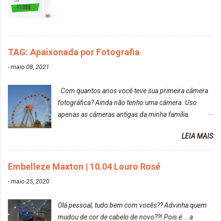
TAG: Apaixonada por Fotografia
-
maio 08, 2021
Com quantos anos você teve sua primeira câmera
fotográfica? Ainda não tenho uma câmera. Uso
apenas as câmeras antigas da minha família.
Prefere fotografar ou ser fotografada? Antes, eu
LEIA MAIS
diria que gosto mais de fotografar, mas comecei a
gostar bastante de ser a minha modelo. Você tem
uma boa câmera para fotografar? Ainda não tenho
Embelleze Maxton | 10.04 Louro Rosé
uma super câmera profissional. Por enquanto, a
-
maio 25, 2020
câmera que eu uso e gosto muito é a Sony
CyberShot- DSCW350. Você fotografa e publica
Olá pessoal, tudo bem com vocês?? Advinha quem
suas fotos? Sim. Posto aqui e pelas minhas páginas.
mudou de cor de cabelo de novo??! Pois é... a
Tumblr, We heart it, ou instagram? Instagram. Eu