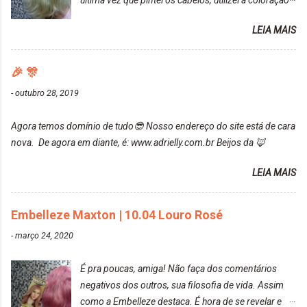
uma fixação muito boa (Deu para perceber kkk) Sem
da Maxton Louro Rosé, coloração permanente. Vale
contar do cheirinho de uva maravilhosooooo.
LEIA MAIS
ressaltar que meu cabelo estava platinado. O tom
Mesmo lavando, o cheirinho ficou no cabelo. Não
ficou um rosa antigo, cobriu muito bem e não
tem muito do que falar sobre a tinta. Super
manchou. Cabelo antes da coloração Resultado ✨
🎉 🎊
recomendo!!! * Caixinha e bisnaguinha com a tinta:
Post completo com todas as informações:
-
outubro 28, 2019
https://www.adrielly.com.br/2020/03/embelleze-
maxton-1004-louro-rose.html Depois de três meses
Agora temos domínio de tudo😎 Nosso endereço do site está de cara
de inúmeras lavagens, meu cabelo teve um bom
nova. De agora em diante, é: www.adrielly.com.br Beijos da 🦊
desbotamento da cor, ele ficou um rosa bem suave,
amei mais ainda o resultado. Depois de três meses
LEIA MAIS
Resolvi pintar novamente com a mesma anuance,
mas antes fiz uma limpeza de cor com o
Embelleze Maxton | 10.04 Louro Rosé
DekapColor. Adorei o resultado da limpeza. Ficou
um tom loiro Barbie. Acho que vou demorar um
-
março 24, 2020
pouquinho para pintar novamente. Resultado com o
DekapColor "Minha mãe é lindaaaaa" Para quem
É pra poucas, amiga! Não faça dos comentários
não conhece, o DekapColor é um p...
negativos dos outros, sua filosofia de vida. Assim
como a Embelleze destaca. É hora de se revelar e