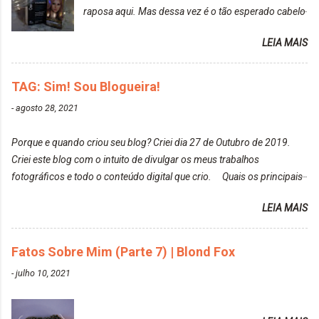
raposa aqui. Mas dessa vez é o tão esperado cabelo
particularmente não gosto de Tumblr e nem do We
rosa. Usei a tinta da Embelleze Maxton - 10.04
Heart It. Cite uma pessoa que você se inspira para
LEIA MAIS
Louro Rosé Se vocês não acompanharam a saga do
tirar suas fotos. Lorrayne Mavromatis. Adoro as
meu cabelo colorido, vou deixar aqui embaixo, o link
fotos delas. Você edita suas fotos ou prefere que
de todos que fiz para vocês verem: ✨ Alfaparf | Alta
TAG: Sim! Sou Blogueira!
elas fiquem no modo original? Sou do time foto
Moda é... Creative Crazy Colors Pink
modo original. Para uns, isso parece desleixo, mas
-
agosto 28, 2021
https://www.adrielly.com.br/2020/03/alfaparf-alta-
eu adoro mostrar para as pessoas a beleza natural
moda-ecreative-crazy.html ✨ Keraton Hard Colors |
de um determinado lugar ou de algo que estou
Porque e quando criou seu blog? Criei dia 27 de Outubro de 2019.
Turkiss Blue
fotografan...
Criei este blog com o intuito de divulgar os meus trabalhos
https://www.adrielly.com.br/2020/02/keraton-hard-
fotográficos e todo o conteúdo digital que crio. Quais os principais
colors-turkiss-blue.html ✨ Alpha Line | Máscara
assuntos do seu blog? Fotografia, beleza e viagens. Como tem sido a
Tonalizante Hidratante Pink
LEIA MAIS
vida de Blogueira? Tem sido um sonho. Minha família me apoia muito.
https://www.adrielly.com.br/2020/03/alpha-line-
Qual a parte chata da vida de Blogueira? Às vezes, a criatividade vai
mascara-tonalizante.html ✨ Keraton Hard Fix |
embora... O que tem de melhor em ser Blogueira? Ver o seu trabalho
Fatos Sobre Mim (Parte 7) | Blond Fox
Ozzy Lilac
sendo reconhecido. Aonde deseja chegar com o seu Blog? Muito
https://www.adrielly.com.br/2020/04/keraton-hard-
-
julho 10, 2021
além daquilo que imagino. Seu blog pra você é profissional ou passa-
fix-ozzy-lilac.html Como vocês podem ver, eu tentei
tempo? Vejo como sendo profissional. Me empenho muito fazendo
ter um cabelo rosa, mas a tonalidade nunca pegava
tudo para ele. Quais blogs acompanha, e quais indica? Eu acompanho
em meu cabelo, pois, sempre jogava tinta em cima