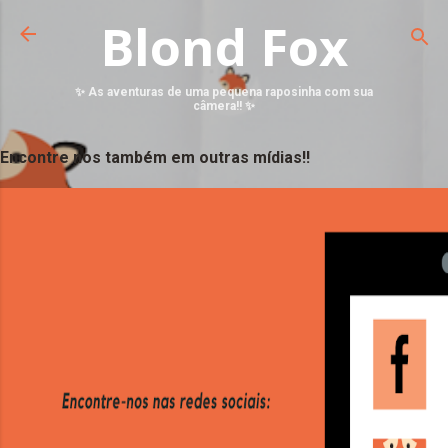
Blond Fox
✨ As aventuras de uma pequena raposinha com sua
câmera!! ✨
Encontre nos também em outras mídias!!