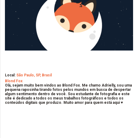
Local:
São Paulo, SP, Brasil
Blond Fox
Olá, sejam muito bem vindos ao Blond Fox. Me chamo Adrielly, sou uma
pequena raposinha tirando fotos pelos mundos em busca de despertar
algum sentimento dentro de você. Sou estudante de fotografia e este
site é dedicado a todos os meus trabalhos fotográficos e todos os
conteúdos digitais que produzo. Muito amor para quem está aqui ♥
C
o
m