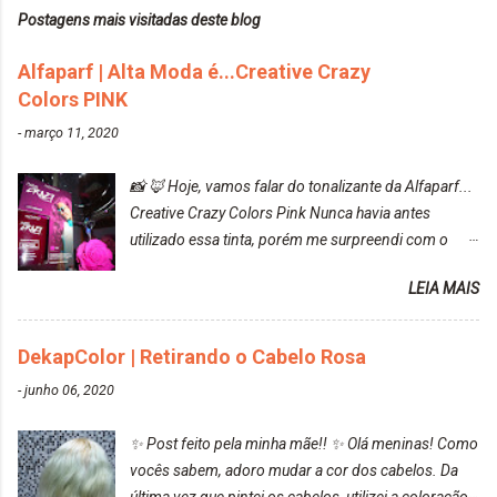
Postagens mais visitadas deste blog
Alfaparf | Alta Moda é...Creative Crazy
Colors PINK
-
março 11, 2020
📸 🦊 Hoje, vamos falar do tonalizante da Alfaparf...
Creative Crazy Colors Pink Nunca havia antes
utilizado essa tinta, porém me surpreendi com o
resultado. Antes de usar, meu cabelo estava azul
LEIA MAIS
turquesa (meio desbotado), e após a utilização meu
cabelo ficou roxo com mechinhas azul, rosa e meio
cinza... FICOU LINDOOOOO!!! Cabelo antes: Cabelo
DekapColor | Retirando o Cabelo Rosa
depois: Bom, sobre a tinta, eu achei ela muito liquida,
-
junho 06, 2020
o que fez com que tudo a minha volta ficasse rosa.
Por ela ter um pigmento muito bom, tudo que caia
✨ Post feito pela minha mãe!! ✨ Olá meninas! Como
tinta ficava manchado. Meu banheiro inteiro ficou
vocês sabem, adoro mudar a cor dos cabelos. Da
rosa, minha mão, meu corpo todo, porém, ela tem
última vez que pintei os cabelos, utilizei a coloração