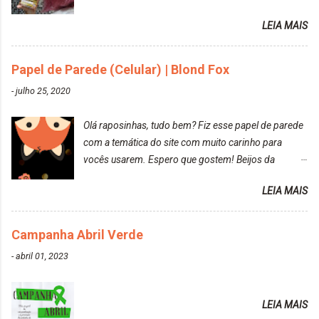
reconquistar o poder sobre a sua vida. Loira mais
LEIA MAIS
vip Maxton liberdade para ser mais você Loiro Rosé
10.04. Após 30 minutos no cabelo, retirei o excesso
da tintura no banho e notei que os fios estavam
Papel de Parede (Celular) | Blond Fox
ressecados (Já ensinamos aqui no site, uma
-
julho 25, 2020
receitinha muito boa para cabelos ressecados:
https://www.adrielly.com.br/2020/03/receitinha-
Olá raposinhas, tudo bem? Fiz esse papel de parede
caseira-cronograma-capilar.html ). Foi difícil retirar o
com a temática do site com muito carinho para
excesso. É uma tintura fácil de aplicar, o cheiro é
vocês usarem. Espero que gostem! Beijos da
agradável. Cabelo antes da descoloração da raiz:
raposa..
Cabelo depois da descoloração da raiz: Resultado
LEIA MAIS
do cabelo: *INFORMAÇÕES RELEVANTES
PRESENTE NA CAIXINHA* EMBELLEZE MAXTON
Campanha Abril Verde
LIBERDADE PARA SER MAIS VOCÊ 10.04 LOURO
ROSÉ ESTE KIT CONTÉM: TINTURA CREME 50 G
-
abril 01, 2023
LOÇÃO REVELADORA MAXTON 20 VOL. 50 ML +
Par de luvas e um guia explicativo im...
LEIA MAIS