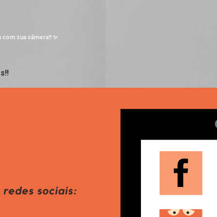
Pular para o conteúdo principal
a com sua câmera!! ✨
s!!