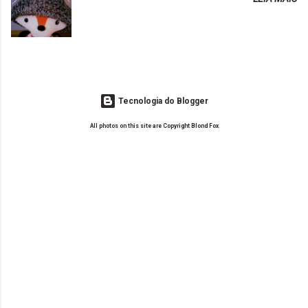
o Drilly Design e comecei a ler as postagens do antigo blog da Sweet
de tinta. O que result...
Carol "Magic Days". Tem sido fácil o convívio com seguidoras e
leitoras? Claro. Seu blog já esta como quer, ou ainda ...
Tecnologia do Blogger
All photos on this site are Copyright Blond Fox