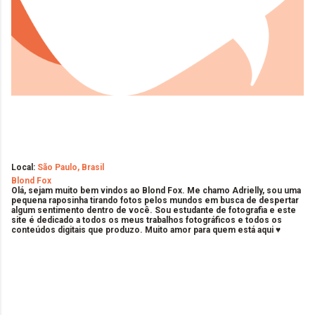
Local:
São Paulo, Brasil
Blond Fox
Olá, sejam muito bem vindos ao Blond Fox. Me chamo Adrielly, sou uma
pequena raposinha tirando fotos pelos mundos em busca de despertar
algum sentimento dentro de você. Sou estudante de fotografia e este
site é dedicado a todos os meus trabalhos fotográficos e todos os
conteúdos digitais que produzo. Muito amor para quem está aqui ♥
C
o
m