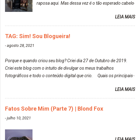
raposa aqui. Mas dessa vez é o tão esperado cabelo
particularmente não gosto de Tumblr e nem do We
rosa. Usei a tinta da Embelleze Maxton - 10.04
Heart It. Cite uma pessoa que você se inspira para
LEIA MAIS
Louro Rosé Se vocês não acompanharam a saga do
tirar suas fotos. Lorrayne Mavromatis. Adoro as
meu cabelo colorido, vou deixar aqui embaixo, o link
fotos delas. Você edita suas fotos ou prefere que
de todos que fiz para vocês verem: ✨ Alfaparf | Alta
TAG: Sim! Sou Blogueira!
elas fiquem no modo original? Sou do time foto
Moda é... Creative Crazy Colors Pink
modo original. Para uns, isso parece desleixo, mas
-
agosto 28, 2021
https://www.adrielly.com.br/2020/03/alfaparf-alta-
eu adoro mostrar para as pessoas a beleza natural
moda-ecreative-crazy.html ✨ Keraton Hard Colors |
de um determinado lugar ou de algo que estou
Porque e quando criou seu blog? Criei dia 27 de Outubro de 2019.
Turkiss Blue
fotografan...
Criei este blog com o intuito de divulgar os meus trabalhos
https://www.adrielly.com.br/2020/02/keraton-hard-
fotográficos e todo o conteúdo digital que crio. Quais os principais
colors-turkiss-blue.html ✨ Alpha Line | Máscara
assuntos do seu blog? Fotografia, beleza e viagens. Como tem sido a
Tonalizante Hidratante Pink
LEIA MAIS
vida de Blogueira? Tem sido um sonho. Minha família me apoia muito.
https://www.adrielly.com.br/2020/03/alpha-line-
Qual a parte chata da vida de Blogueira? Às vezes, a criatividade vai
mascara-tonalizante.html ✨ Keraton Hard Fix |
embora... O que tem de melhor em ser Blogueira? Ver o seu trabalho
Fatos Sobre Mim (Parte 7) | Blond Fox
Ozzy Lilac
sendo reconhecido. Aonde deseja chegar com o seu Blog? Muito
https://www.adrielly.com.br/2020/04/keraton-hard-
-
julho 10, 2021
além daquilo que imagino. Seu blog pra você é profissional ou passa-
fix-ozzy-lilac.html Como vocês podem ver, eu tentei
tempo? Vejo como sendo profissional. Me empenho muito fazendo
ter um cabelo rosa, mas a tonalidade nunca pegava
tudo para ele. Quais blogs acompanha, e quais indica? Eu acompanho
em meu cabelo, pois, sempre jogava tinta em cima
LEIA MAIS