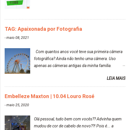
agradável. Cabelo antes da descoloração da raiz:
Cabelo depois da descoloração da raiz: Resultado
do cabelo: *INFORMAÇÕES RELEVANTES
PRESENTE NA CAIXINHA* EMBELLEZE MAXTON
TAG: Apaixonada por Fotografia
LIBERDADE PARA SER MAIS VOCÊ 10.04 LOURO
ROSÉ ESTE KIT CONTÉM: TINTURA CREME 50 G
-
maio 08, 2021
LOÇÃO REVELADORA MAXTON 20 VOL. 50 ML +
Par de luvas e um guia explicativo im...
Com quantos anos você teve sua primeira câmera
fotográfica? Ainda não tenho uma câmera. Uso
apenas as câmeras antigas da minha família.
Prefere fotografar ou ser fotografada? Antes, eu
LEIA MAIS
diria que gosto mais de fotografar, mas comecei a
gostar bastante de ser a minha modelo. Você tem
uma boa câmera para fotografar? Ainda não tenho
Embelleze Maxton | 10.04 Louro Rosé
uma super câmera profissional. Por enquanto, a
-
maio 25, 2020
câmera que eu uso e gosto muito é a Sony
CyberShot- DSCW350. Você fotografa e publica
Olá pessoal, tudo bem com vocês?? Advinha quem
suas fotos? Sim. Posto aqui e pelas minhas páginas.
mudou de cor de cabelo de novo??! Pois é... a
Tumblr, We heart it, ou instagram? Instagram. Eu