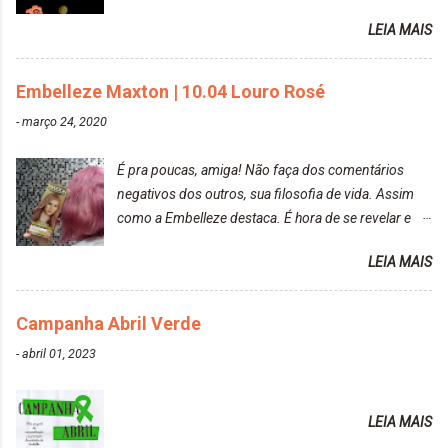
raposa..
LEIA MAIS
Embelleze Maxton | 10.04 Louro Rosé
-
março 24, 2020
É pra poucas, amiga! Não faça dos comentários
negativos dos outros, sua filosofia de vida. Assim
como a Embelleze destaca. É hora de se revelar e
reconquistar o poder sobre a sua vida. Loira mais
LEIA MAIS
vip Maxton liberdade para ser mais você Loiro Rosé
10.04. Após 30 minutos no cabelo, retirei o excesso
da tintura no banho e notei que os fios estavam
Campanha Abril Verde
ressecados (Já ensinamos aqui no site, uma
-
abril 01, 2023
receitinha muito boa para cabelos ressecados:
https://www.adrielly.com.br/2020/03/receitinha-
caseira-cronograma-capilar.html ). Foi difícil retirar o
LEIA MAIS
excesso. É uma tintura fácil de aplicar, o cheiro é