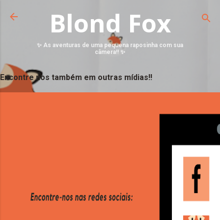
Blond Fox
✨ As aventuras de uma pequena raposinha com sua
câmera!! ✨
Encontre nos também em outras mídias!!