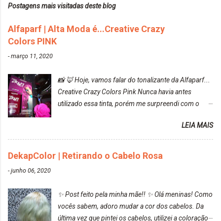
Postagens mais visitadas deste blog
Alfaparf | Alta Moda é...Creative Crazy
Colors PINK
-
março 11, 2020
📸 🦊 Hoje, vamos falar do tonalizante da Alfaparf...
Creative Crazy Colors Pink Nunca havia antes
utilizado essa tinta, porém me surpreendi com o
resultado. Antes de usar, meu cabelo estava azul
LEIA MAIS
turquesa (meio desbotado), e após a utilização meu
cabelo ficou roxo com mechinhas azul, rosa e meio
cinza... FICOU LINDOOOOO!!! Cabelo antes: Cabelo
DekapColor | Retirando o Cabelo Rosa
depois: Bom, sobre a tinta, eu achei ela muito liquida,
-
junho 06, 2020
o que fez com que tudo a minha volta ficasse rosa.
Por ela ter um pigmento muito bom, tudo que caia
✨ Post feito pela minha mãe!! ✨ Olá meninas! Como
tinta ficava manchado. Meu banheiro inteiro ficou
vocês sabem, adoro mudar a cor dos cabelos. Da
rosa, minha mão, meu corpo todo, porém, ela tem
última vez que pintei os cabelos, utilizei a coloração