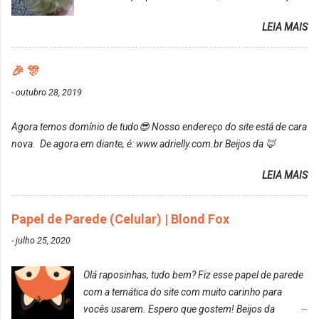
uma fixação muito boa (Deu para perceber kkk) Sem
da Maxton Louro Rosé, coloração permanente. Vale
contar do cheirinho de uva maravilhosooooo.
LEIA MAIS
ressaltar que meu cabelo estava platinado. O tom
Mesmo lavando, o cheirinho ficou no cabelo. Não
ficou um rosa antigo, cobriu muito bem e não
tem muito do que falar sobre a tinta. Super
manchou. Cabelo antes da coloração Resultado ✨
🎉 🎊
recomendo!!! * Caixinha e bisnaguinha com a tinta:
Post completo com todas as informações:
-
outubro 28, 2019
https://www.adrielly.com.br/2020/03/embelleze-
maxton-1004-louro-rose.html Depois de três meses
Agora temos domínio de tudo😎 Nosso endereço do site está de cara
de inúmeras lavagens, meu cabelo teve um bom
nova. De agora em diante, é: www.adrielly.com.br Beijos da 🦊
desbotamento da cor, ele ficou um rosa bem suave,
amei mais ainda o resultado. Depois de três meses
LEIA MAIS
Resolvi pintar novamente com a mesma anuance,
mas antes fiz uma limpeza de cor com o
Papel de Parede (Celular) | Blond Fox
DekapColor. Adorei o resultado da limpeza. Ficou
um tom loiro Barbie. Acho que vou demorar um
-
julho 25, 2020
pouquinho para pintar novamente. Resultado com o
DekapColor "Minha mãe é lindaaaaa" Para quem
Olá raposinhas, tudo bem? Fiz esse papel de parede
não conhece, o DekapColor é um p...
com a temática do site com muito carinho para
vocês usarem. Espero que gostem! Beijos da