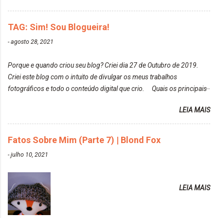
tirar suas fotos. Lorrayne Mavromatis. Adoro as
meu cabelo colorido, vou deixar aqui embaixo, o link
fotos delas. Você edita suas fotos ou prefere que
de todos que fiz para vocês verem: ✨ Alfaparf | Alta
TAG: Sim! Sou Blogueira!
elas fiquem no modo original? Sou do time foto
Moda é... Creative Crazy Colors Pink
modo original. Para uns, isso parece desleixo, mas
-
agosto 28, 2021
https://www.adrielly.com.br/2020/03/alfaparf-alta-
eu adoro mostrar para as pessoas a beleza natural
moda-ecreative-crazy.html ✨ Keraton Hard Colors |
de um determinado lugar ou de algo que estou
Porque e quando criou seu blog? Criei dia 27 de Outubro de 2019.
Turkiss Blue
fotografan...
Criei este blog com o intuito de divulgar os meus trabalhos
https://www.adrielly.com.br/2020/02/keraton-hard-
fotográficos e todo o conteúdo digital que crio. Quais os principais
colors-turkiss-blue.html ✨ Alpha Line | Máscara
assuntos do seu blog? Fotografia, beleza e viagens. Como tem sido a
Tonalizante Hidratante Pink
LEIA MAIS
vida de Blogueira? Tem sido um sonho. Minha família me apoia muito.
https://www.adrielly.com.br/2020/03/alpha-line-
Qual a parte chata da vida de Blogueira? Às vezes, a criatividade vai
mascara-tonalizante.html ✨ Keraton Hard Fix |
embora... O que tem de melhor em ser Blogueira? Ver o seu trabalho
Fatos Sobre Mim (Parte 7) | Blond Fox
Ozzy Lilac
sendo reconhecido. Aonde deseja chegar com o seu Blog? Muito
https://www.adrielly.com.br/2020/04/keraton-hard-
-
julho 10, 2021
além daquilo que imagino. Seu blog pra você é profissional ou passa-
fix-ozzy-lilac.html Como vocês podem ver, eu tentei
tempo? Vejo como sendo profissional. Me empenho muito fazendo
ter um cabelo rosa, mas a tonalidade nunca pegava
tudo para ele. Quais blogs acompanha, e quais indica? Eu acompanho
em meu cabelo, pois, sempre jogava tinta em cima
LEIA MAIS
o Drilly Design e comecei a ler as postagens do antigo blog da Sweet
de tinta. O que result...
Carol "Magic Days". Tem sido fácil o convívio com seguidoras e
leitoras? Claro. Seu blog já esta como quer, ou ainda ...