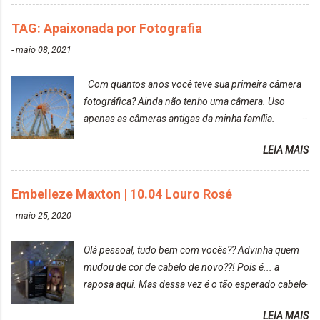
TAG: Apaixonada por Fotografia
-
maio 08, 2021
Com quantos anos você teve sua primeira câmera
fotográfica? Ainda não tenho uma câmera. Uso
apenas as câmeras antigas da minha família.
Prefere fotografar ou ser fotografada? Antes, eu
LEIA MAIS
diria que gosto mais de fotografar, mas comecei a
gostar bastante de ser a minha modelo. Você tem
uma boa câmera para fotografar? Ainda não tenho
Embelleze Maxton | 10.04 Louro Rosé
uma super câmera profissional. Por enquanto, a
-
maio 25, 2020
câmera que eu uso e gosto muito é a Sony
CyberShot- DSCW350. Você fotografa e publica
Olá pessoal, tudo bem com vocês?? Advinha quem
suas fotos? Sim. Posto aqui e pelas minhas páginas.
mudou de cor de cabelo de novo??! Pois é... a
Tumblr, We heart it, ou instagram? Instagram. Eu
raposa aqui. Mas dessa vez é o tão esperado cabelo
particularmente não gosto de Tumblr e nem do We
rosa. Usei a tinta da Embelleze Maxton - 10.04
Heart It. Cite uma pessoa que você se inspira para
LEIA MAIS
Louro Rosé Se vocês não acompanharam a saga do