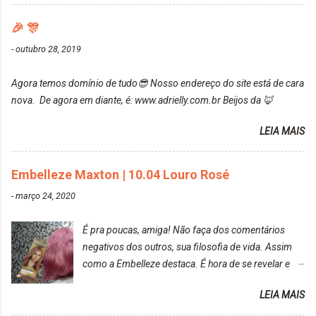
ficou um rosa antigo, cobriu muito bem e não
tem muito do que falar sobre a tinta. Super
manchou. Cabelo antes da coloração Resultado ✨
🎉 🎊
recomendo!!! * Caixinha e bisnaguinha com a tinta:
Post completo com todas as informações:
-
outubro 28, 2019
https://www.adrielly.com.br/2020/03/embelleze-
maxton-1004-louro-rose.html Depois de três meses
Agora temos domínio de tudo😎 Nosso endereço do site está de cara
de inúmeras lavagens, meu cabelo teve um bom
nova. De agora em diante, é: www.adrielly.com.br Beijos da 🦊
desbotamento da cor, ele ficou um rosa bem suave,
amei mais ainda o resultado. Depois de três meses
LEIA MAIS
Resolvi pintar novamente com a mesma anuance,
mas antes fiz uma limpeza de cor com o
Embelleze Maxton | 10.04 Louro Rosé
DekapColor. Adorei o resultado da limpeza. Ficou
um tom loiro Barbie. Acho que vou demorar um
-
março 24, 2020
pouquinho para pintar novamente. Resultado com o
DekapColor "Minha mãe é lindaaaaa" Para quem
É pra poucas, amiga! Não faça dos comentários
não conhece, o DekapColor é um p...
negativos dos outros, sua filosofia de vida. Assim
como a Embelleze destaca. É hora de se revelar e
reconquistar o poder sobre a sua vida. Loira mais
LEIA MAIS
vip Maxton liberdade para ser mais você Loiro Rosé
10.04. Após 30 minutos no cabelo, retirei o excesso