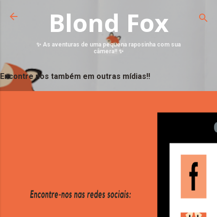
Blond Fox
✨ As aventuras de uma pequena raposinha com sua
câmera!! ✨
Encontre nos também em outras mídias!!