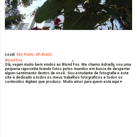
Local:
São Paulo, SP, Brasil
Blond Fox
Olá, sejam muito bem vindos ao Blond Fox. Me chamo Adrielly, sou uma
pequena raposinha tirando fotos pelos mundos em busca de despertar
algum sentimento dentro de você. Sou estudante de fotografia e este
site é dedicado a todos os meus trabalhos fotográficos e todos os
conteúdos digitais que produzo. Muito amor para quem está aqui ♥
C
o
m
e
n
t