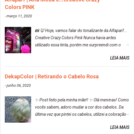
Colors PINK
-
março 11, 2020
📸 🦊 Hoje, vamos falar do tonalizante da Alfaparf...
Creative Crazy Colors Pink Nunca havia antes
utilizado essa tinta, porém me surpreendi com o
resultado. Antes de usar, meu cabelo estava azul
LEIA MAIS
turquesa (meio desbotado), e após a utilização meu
cabelo ficou roxo com mechinhas azul, rosa e meio
cinza... FICOU LINDOOOOO!!! Cabelo antes: Cabelo
DekapColor | Retirando o Cabelo Rosa
depois: Bom, sobre a tinta, eu achei ela muito liquida,
-
junho 06, 2020
o que fez com que tudo a minha volta ficasse rosa.
Por ela ter um pigmento muito bom, tudo que caia
✨ Post feito pela minha mãe!! ✨ Olá meninas! Como
tinta ficava manchado. Meu banheiro inteiro ficou
vocês sabem, adoro mudar a cor dos cabelos. Da
rosa, minha mão, meu corpo todo, porém, ela tem
última vez que pintei os cabelos, utilizei a coloração
uma fixação muito boa (Deu para perceber kkk) Sem
da Maxton Louro Rosé, coloração permanente. Vale
contar do cheirinho de uva maravilhosooooo.
LEIA MAIS
ressaltar que meu cabelo estava platinado. O tom
Mesmo lavando, o cheirinho ficou no cabelo. Não