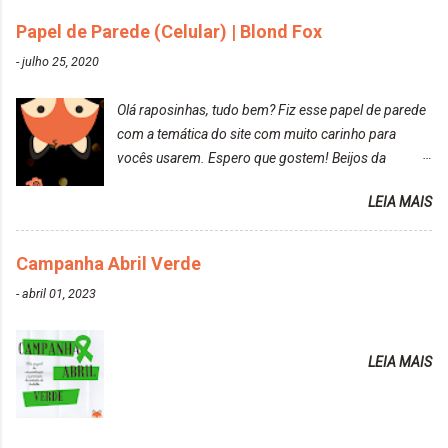
da tintura no banho e notei que os fios estavam
Papel de Parede (Celular) | Blond Fox
ressecados (Já ensinamos aqui no site, uma
-
julho 25, 2020
receitinha muito boa para cabelos ressecados:
https://www.adrielly.com.br/2020/03/receitinha-
Olá raposinhas, tudo bem? Fiz esse papel de parede
caseira-cronograma-capilar.html ). Foi difícil retirar o
com a temática do site com muito carinho para
excesso. É uma tintura fácil de aplicar, o cheiro é
vocês usarem. Espero que gostem! Beijos da
agradável. Cabelo antes da descoloração da raiz:
raposa..
Cabelo depois da descoloração da raiz: Resultado
LEIA MAIS
do cabelo: *INFORMAÇÕES RELEVANTES
PRESENTE NA CAIXINHA* EMBELLEZE MAXTON
Campanha Abril Verde
LIBERDADE PARA SER MAIS VOCÊ 10.04 LOURO
ROSÉ ESTE KIT CONTÉM: TINTURA CREME 50 G
-
abril 01, 2023
LOÇÃO REVELADORA MAXTON 20 VOL. 50 ML +
Par de luvas e um guia explicativo im...
LEIA MAIS