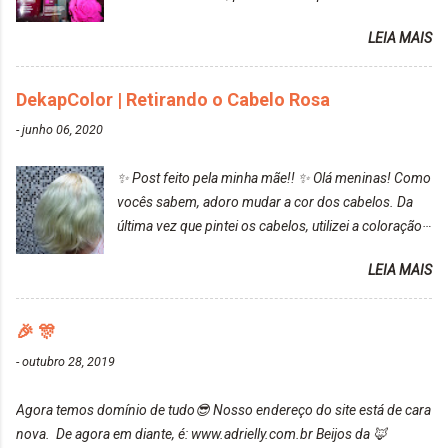
resultado. Antes de usar, meu cabelo estava azul
LEIA MAIS
turquesa (meio desbotado), e após a utilização meu
cabelo ficou roxo com mechinhas azul, rosa e meio
cinza... FICOU LINDOOOOO!!! Cabelo antes: Cabelo
DekapColor | Retirando o Cabelo Rosa
depois: Bom, sobre a tinta, eu achei ela muito liquida,
-
junho 06, 2020
o que fez com que tudo a minha volta ficasse rosa.
Por ela ter um pigmento muito bom, tudo que caia
✨ Post feito pela minha mãe!! ✨ Olá meninas! Como
tinta ficava manchado. Meu banheiro inteiro ficou
vocês sabem, adoro mudar a cor dos cabelos. Da
rosa, minha mão, meu corpo todo, porém, ela tem
última vez que pintei os cabelos, utilizei a coloração
uma fixação muito boa (Deu para perceber kkk) Sem
da Maxton Louro Rosé, coloração permanente. Vale
contar do cheirinho de uva maravilhosooooo.
LEIA MAIS
ressaltar que meu cabelo estava platinado. O tom
Mesmo lavando, o cheirinho ficou no cabelo. Não
ficou um rosa antigo, cobriu muito bem e não
tem muito do que falar sobre a tinta. Super
manchou. Cabelo antes da coloração Resultado ✨
🎉 🎊
recomendo!!! * Caixinha e bisnaguinha com a tinta:
Post completo com todas as informações:
-
outubro 28, 2019
https://www.adrielly.com.br/2020/03/embelleze-
maxton-1004-louro-rose.html Depois de três meses
Agora temos domínio de tudo😎 Nosso endereço do site está de cara
de inúmeras lavagens, meu cabelo teve um bom
nova. De agora em diante, é: www.adrielly.com.br Beijos da 🦊
desbotamento da cor, ele ficou um rosa bem suave,