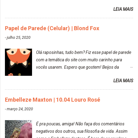
amei mais ainda o resultado. Depois de três meses
LEIA MAIS
Resolvi pintar novamente com a mesma anuance,
mas antes fiz uma limpeza de cor com o
Papel de Parede (Celular) | Blond Fox
DekapColor. Adorei o resultado da limpeza. Ficou
um tom loiro Barbie. Acho que vou demorar um
-
julho 25, 2020
pouquinho para pintar novamente. Resultado com o
DekapColor "Minha mãe é lindaaaaa" Para quem
Olá raposinhas, tudo bem? Fiz esse papel de parede
não conhece, o DekapColor é um p...
com a temática do site com muito carinho para
vocês usarem. Espero que gostem! Beijos da
raposa..
LEIA MAIS
Embelleze Maxton | 10.04 Louro Rosé
-
março 24, 2020
É pra poucas, amiga! Não faça dos comentários
negativos dos outros, sua filosofia de vida. Assim