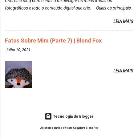
Criei este blog com o intuito de divulgar os meus trabalhos
https://www.adrielly.com.br/2020/02/keraton-hard-
fotográficos e todo o conteúdo digital que crio. Quais os principais
colors-turkiss-blue.html ✨ Alpha Line | Máscara
assuntos do seu blog? Fotografia, beleza e viagens. Como tem sido a
Tonalizante Hidratante Pink
LEIA MAIS
vida de Blogueira? Tem sido um sonho. Minha família me apoia muito.
https://www.adrielly.com.br/2020/03/alpha-line-
Qual a parte chata da vida de Blogueira? Às vezes, a criatividade vai
mascara-tonalizante.html ✨ Keraton Hard Fix |
embora... O que tem de melhor em ser Blogueira? Ver o seu trabalho
Fatos Sobre Mim (Parte 7) | Blond Fox
Ozzy Lilac
sendo reconhecido. Aonde deseja chegar com o seu Blog? Muito
https://www.adrielly.com.br/2020/04/keraton-hard-
-
julho 10, 2021
além daquilo que imagino. Seu blog pra você é profissional ou passa-
fix-ozzy-lilac.html Como vocês podem ver, eu tentei
tempo? Vejo como sendo profissional. Me empenho muito fazendo
ter um cabelo rosa, mas a tonalidade nunca pegava
tudo para ele. Quais blogs acompanha, e quais indica? Eu acompanho
em meu cabelo, pois, sempre jogava tinta em cima
LEIA MAIS
o Drilly Design e comecei a ler as postagens do antigo blog da Sweet
de tinta. O que result...
Carol "Magic Days". Tem sido fácil o convívio com seguidoras e
leitoras? Claro. Seu blog já esta como quer, ou ainda ...
Tecnologia do Blogger
All photos on this site are Copyright Blond Fox