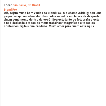
Local:
São Paulo, SP, Brasil
Blond Fox
Olá, sejam muito bem vindos ao Blond Fox. Me chamo Adrielly, sou uma
pequena raposinha tirando fotos pelos mundos em busca de despertar
algum sentimento dentro de você. Sou estudante de fotografia e este
site é dedicado a todos os meus trabalhos fotográficos e todos os
conteúdos digitais que produzo. Muito amor para quem está aqui ♥
C
o
m
e
n
t
á
r
i
o
s