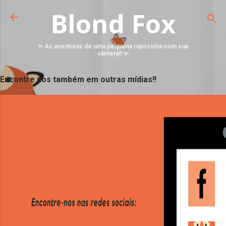
Blond Fox
✨ As aventuras de uma pequena raposinha com sua
câmera!! ✨
Encontre nos também em outras mídias!!