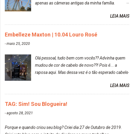
apenas as câmeras antigas da minha família.
Prefere fotografar ou ser fotografada? Antes, eu
LEIA MAIS
diria que gosto mais de fotografar, mas comecei a
gostar bastante de ser a minha modelo. Você tem
uma boa câmera para fotografar? Ainda não tenho
Embelleze Maxton | 10.04 Louro Rosé
uma super câmera profissional. Por enquanto, a
-
maio 25, 2020
câmera que eu uso e gosto muito é a Sony
CyberShot- DSCW350. Você fotografa e publica
Olá pessoal, tudo bem com vocês?? Advinha quem
suas fotos? Sim. Posto aqui e pelas minhas páginas.
mudou de cor de cabelo de novo??! Pois é... a
Tumblr, We heart it, ou instagram? Instagram. Eu
raposa aqui. Mas dessa vez é o tão esperado cabelo
particularmente não gosto de Tumblr e nem do We
rosa. Usei a tinta da Embelleze Maxton - 10.04
Heart It. Cite uma pessoa que você se inspira para
LEIA MAIS
Louro Rosé Se vocês não acompanharam a saga do
tirar suas fotos. Lorrayne Mavromatis. Adoro as
meu cabelo colorido, vou deixar aqui embaixo, o link
fotos delas. Você edita suas fotos ou prefere que
de todos que fiz para vocês verem: ✨ Alfaparf | Alta
TAG: Sim! Sou Blogueira!
elas fiquem no modo original? Sou do time foto
Moda é... Creative Crazy Colors Pink
modo original. Para uns, isso parece desleixo, mas
-
agosto 28, 2021
https://www.adrielly.com.br/2020/03/alfaparf-alta-
eu adoro mostrar para as pessoas a beleza natural
moda-ecreative-crazy.html ✨ Keraton Hard Colors |
de um determinado lugar ou de algo que estou
Porque e quando criou seu blog? Criei dia 27 de Outubro de 2019.
Turkiss Blue
fotografan...