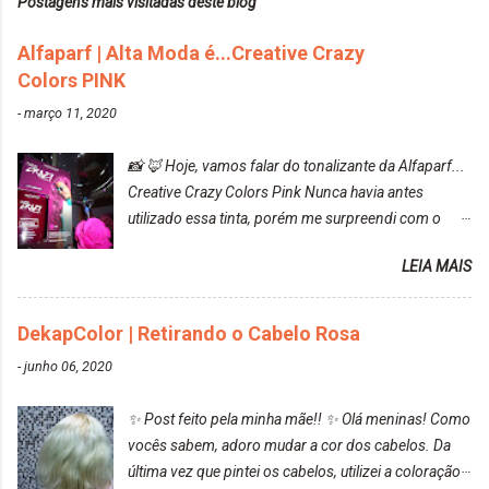
Postagens mais visitadas deste blog
Alfaparf | Alta Moda é...Creative Crazy
Colors PINK
-
março 11, 2020
📸 🦊 Hoje, vamos falar do tonalizante da Alfaparf...
Creative Crazy Colors Pink Nunca havia antes
utilizado essa tinta, porém me surpreendi com o
resultado. Antes de usar, meu cabelo estava azul
LEIA MAIS
turquesa (meio desbotado), e após a utilização meu
cabelo ficou roxo com mechinhas azul, rosa e meio
cinza... FICOU LINDOOOOO!!! Cabelo antes: Cabelo
DekapColor | Retirando o Cabelo Rosa
depois: Bom, sobre a tinta, eu achei ela muito liquida,
-
junho 06, 2020
o que fez com que tudo a minha volta ficasse rosa.
Por ela ter um pigmento muito bom, tudo que caia
✨ Post feito pela minha mãe!! ✨ Olá meninas! Como
tinta ficava manchado. Meu banheiro inteiro ficou
vocês sabem, adoro mudar a cor dos cabelos. Da
rosa, minha mão, meu corpo todo, porém, ela tem
última vez que pintei os cabelos, utilizei a coloração
uma fixação muito boa (Deu para perceber kkk) Sem