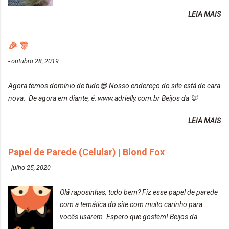
da Maxton Louro Rosé, coloração permanente. Vale
contar do cheirinho de uva maravilhosooooo.
LEIA MAIS
ressaltar que meu cabelo estava platinado. O tom
Mesmo lavando, o cheirinho ficou no cabelo. Não
ficou um rosa antigo, cobriu muito bem e não
tem muito do que falar sobre a tinta. Super
manchou. Cabelo antes da coloração Resultado ✨
🎉 🎊
recomendo!!! * Caixinha e bisnaguinha com a tinta:
Post completo com todas as informações:
-
outubro 28, 2019
https://www.adrielly.com.br/2020/03/embelleze-
maxton-1004-louro-rose.html Depois de três meses
Agora temos domínio de tudo😎 Nosso endereço do site está de cara
de inúmeras lavagens, meu cabelo teve um bom
nova. De agora em diante, é: www.adrielly.com.br Beijos da 🦊
desbotamento da cor, ele ficou um rosa bem suave,
amei mais ainda o resultado. Depois de três meses
LEIA MAIS
Resolvi pintar novamente com a mesma anuance,
mas antes fiz uma limpeza de cor com o
Papel de Parede (Celular) | Blond Fox
DekapColor. Adorei o resultado da limpeza. Ficou
um tom loiro Barbie. Acho que vou demorar um
-
julho 25, 2020
pouquinho para pintar novamente. Resultado com o
DekapColor "Minha mãe é lindaaaaa" Para quem
Olá raposinhas, tudo bem? Fiz esse papel de parede
não conhece, o DekapColor é um p...
com a temática do site com muito carinho para
vocês usarem. Espero que gostem! Beijos da