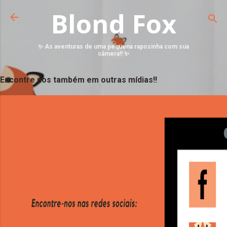
Blond Fox
✨ As aventuras de uma pequena raposinha com sua
câmera!! ✨
Encontre nos também em outras mídias!!