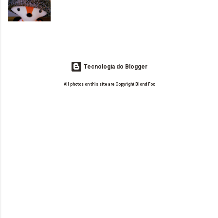
o Drilly Design e comecei a ler as postagens do antigo blog da Sweet
de tinta. O que result...
Carol "Magic Days". Tem sido fácil o convívio com seguidoras e
leitoras? Claro. Seu blog já esta como quer, ou ainda ...
Tecnologia do Blogger
All photos on this site are Copyright Blond Fox