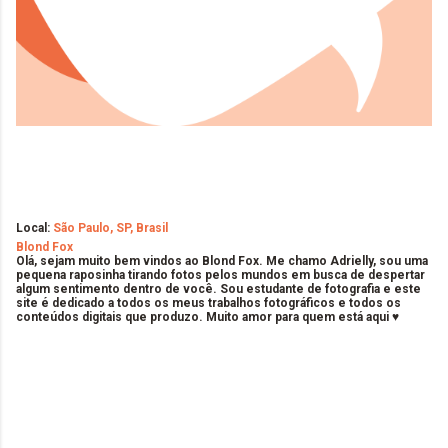
Local:
São Paulo, SP, Brasil
Blond Fox
Olá, sejam muito bem vindos ao Blond Fox. Me chamo Adrielly, sou uma
pequena raposinha tirando fotos pelos mundos em busca de despertar
algum sentimento dentro de você. Sou estudante de fotografia e este
site é dedicado a todos os meus trabalhos fotográficos e todos os
conteúdos digitais que produzo. Muito amor para quem está aqui ♥
C
o
m
e