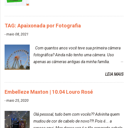
agradável. Cabelo antes da descoloração da raiz:
Cabelo depois da descoloração da raiz: Resultado
do cabelo: *INFORMAÇÕES RELEVANTES
PRESENTE NA CAIXINHA* EMBELLEZE MAXTON
TAG: Apaixonada por Fotografia
LIBERDADE PARA SER MAIS VOCÊ 10.04 LOURO
ROSÉ ESTE KIT CONTÉM: TINTURA CREME 50 G
-
maio 08, 2021
LOÇÃO REVELADORA MAXTON 20 VOL. 50 ML +
Par de luvas e um guia explicativo im...
Com quantos anos você teve sua primeira câmera
fotográfica? Ainda não tenho uma câmera. Uso
apenas as câmeras antigas da minha família.
Prefere fotografar ou ser fotografada? Antes, eu
LEIA MAIS
diria que gosto mais de fotografar, mas comecei a
gostar bastante de ser a minha modelo. Você tem
uma boa câmera para fotografar? Ainda não tenho
Embelleze Maxton | 10.04 Louro Rosé
uma super câmera profissional. Por enquanto, a
-
maio 25, 2020
câmera que eu uso e gosto muito é a Sony
CyberShot- DSCW350. Você fotografa e publica
Olá pessoal, tudo bem com vocês?? Advinha quem
suas fotos? Sim. Posto aqui e pelas minhas páginas.
mudou de cor de cabelo de novo??! Pois é... a
Tumblr, We heart it, ou instagram? Instagram. Eu