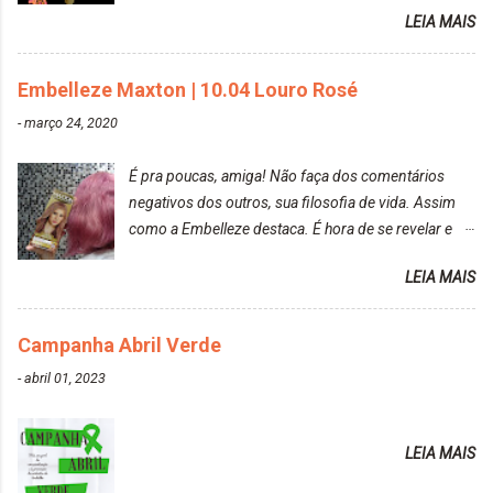
raposa..
LEIA MAIS
Embelleze Maxton | 10.04 Louro Rosé
-
março 24, 2020
É pra poucas, amiga! Não faça dos comentários
negativos dos outros, sua filosofia de vida. Assim
como a Embelleze destaca. É hora de se revelar e
reconquistar o poder sobre a sua vida. Loira mais
LEIA MAIS
vip Maxton liberdade para ser mais você Loiro Rosé
10.04. Após 30 minutos no cabelo, retirei o excesso
da tintura no banho e notei que os fios estavam
Campanha Abril Verde
ressecados (Já ensinamos aqui no site, uma
-
abril 01, 2023
receitinha muito boa para cabelos ressecados:
https://www.adrielly.com.br/2020/03/receitinha-
caseira-cronograma-capilar.html ). Foi difícil retirar o
LEIA MAIS
excesso. É uma tintura fácil de aplicar, o cheiro é