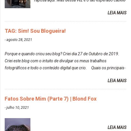
raposa aqui. Mas dessa vez é o tão esperado cabelo
particularmente não gosto de Tumblr e nem do We
rosa. Usei a tinta da Embelleze Maxton - 10.04
Heart It. Cite uma pessoa que você se inspira para
LEIA MAIS
Louro Rosé Se vocês não acompanharam a saga do
tirar suas fotos. Lorrayne Mavromatis. Adoro as
meu cabelo colorido, vou deixar aqui embaixo, o link
fotos delas. Você edita suas fotos ou prefere que
de todos que fiz para vocês verem: ✨ Alfaparf | Alta
TAG: Sim! Sou Blogueira!
elas fiquem no modo original? Sou do time foto
Moda é... Creative Crazy Colors Pink
modo original. Para uns, isso parece desleixo, mas
-
agosto 28, 2021
https://www.adrielly.com.br/2020/03/alfaparf-alta-
eu adoro mostrar para as pessoas a beleza natural
moda-ecreative-crazy.html ✨ Keraton Hard Colors |
de um determinado lugar ou de algo que estou
Porque e quando criou seu blog? Criei dia 27 de Outubro de 2019.
Turkiss Blue
fotografan...
Criei este blog com o intuito de divulgar os meus trabalhos
https://www.adrielly.com.br/2020/02/keraton-hard-
fotográficos e todo o conteúdo digital que crio. Quais os principais
colors-turkiss-blue.html ✨ Alpha Line | Máscara
assuntos do seu blog? Fotografia, beleza e viagens. Como tem sido a
Tonalizante Hidratante Pink
LEIA MAIS
vida de Blogueira? Tem sido um sonho. Minha família me apoia muito.
https://www.adrielly.com.br/2020/03/alpha-line-
Qual a parte chata da vida de Blogueira? Às vezes, a criatividade vai
mascara-tonalizante.html ✨ Keraton Hard Fix |
embora... O que tem de melhor em ser Blogueira? Ver o seu trabalho
Fatos Sobre Mim (Parte 7) | Blond Fox
Ozzy Lilac
sendo reconhecido. Aonde deseja chegar com o seu Blog? Muito
https://www.adrielly.com.br/2020/04/keraton-hard-
-
julho 10, 2021
além daquilo que imagino. Seu blog pra você é profissional ou passa-
fix-ozzy-lilac.html Como vocês podem ver, eu tentei
tempo? Vejo como sendo profissional. Me empenho muito fazendo
ter um cabelo rosa, mas a tonalidade nunca pegava
tudo para ele. Quais blogs acompanha, e quais indica? Eu acompanho
em meu cabelo, pois, sempre jogava tinta em cima
LEIA MAIS