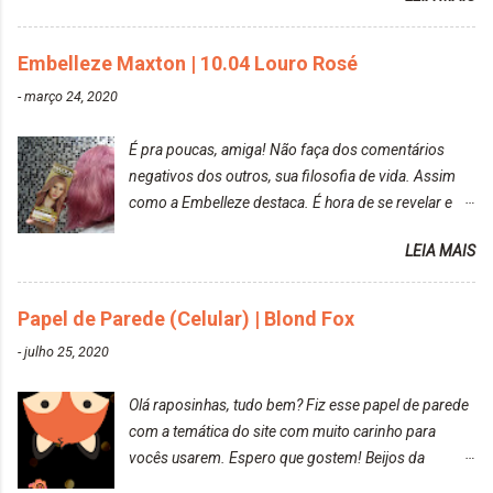
Resolvi pintar novamente com a mesma anuance,
mas antes fiz uma limpeza de cor com o
Embelleze Maxton | 10.04 Louro Rosé
DekapColor. Adorei o resultado da limpeza. Ficou
um tom loiro Barbie. Acho que vou demorar um
-
março 24, 2020
pouquinho para pintar novamente. Resultado com o
DekapColor "Minha mãe é lindaaaaa" Para quem
É pra poucas, amiga! Não faça dos comentários
não conhece, o DekapColor é um p...
negativos dos outros, sua filosofia de vida. Assim
como a Embelleze destaca. É hora de se revelar e
reconquistar o poder sobre a sua vida. Loira mais
LEIA MAIS
vip Maxton liberdade para ser mais você Loiro Rosé
10.04. Após 30 minutos no cabelo, retirei o excesso
da tintura no banho e notei que os fios estavam
Papel de Parede (Celular) | Blond Fox
ressecados (Já ensinamos aqui no site, uma
-
julho 25, 2020
receitinha muito boa para cabelos ressecados:
https://www.adrielly.com.br/2020/03/receitinha-
Olá raposinhas, tudo bem? Fiz esse papel de parede
caseira-cronograma-capilar.html ). Foi difícil retirar o
com a temática do site com muito carinho para
excesso. É uma tintura fácil de aplicar, o cheiro é
vocês usarem. Espero que gostem! Beijos da
agradável. Cabelo antes da descoloração da raiz:
raposa..