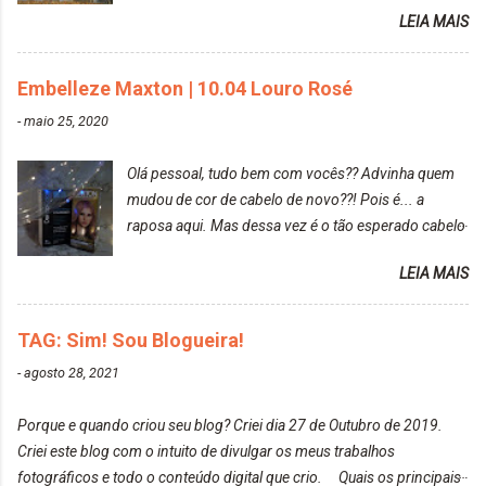
Prefere fotografar ou ser fotografada? Antes, eu
LEIA MAIS
diria que gosto mais de fotografar, mas comecei a
gostar bastante de ser a minha modelo. Você tem
uma boa câmera para fotografar? Ainda não tenho
Embelleze Maxton | 10.04 Louro Rosé
uma super câmera profissional. Por enquanto, a
-
maio 25, 2020
câmera que eu uso e gosto muito é a Sony
CyberShot- DSCW350. Você fotografa e publica
Olá pessoal, tudo bem com vocês?? Advinha quem
suas fotos? Sim. Posto aqui e pelas minhas páginas.
mudou de cor de cabelo de novo??! Pois é... a
Tumblr, We heart it, ou instagram? Instagram. Eu
raposa aqui. Mas dessa vez é o tão esperado cabelo
particularmente não gosto de Tumblr e nem do We
rosa. Usei a tinta da Embelleze Maxton - 10.04
Heart It. Cite uma pessoa que você se inspira para
LEIA MAIS
Louro Rosé Se vocês não acompanharam a saga do
tirar suas fotos. Lorrayne Mavromatis. Adoro as
meu cabelo colorido, vou deixar aqui embaixo, o link
fotos delas. Você edita suas fotos ou prefere que
de todos que fiz para vocês verem: ✨ Alfaparf | Alta
TAG: Sim! Sou Blogueira!
elas fiquem no modo original? Sou do time foto
Moda é... Creative Crazy Colors Pink
modo original. Para uns, isso parece desleixo, mas
-
agosto 28, 2021
https://www.adrielly.com.br/2020/03/alfaparf-alta-
eu adoro mostrar para as pessoas a beleza natural
moda-ecreative-crazy.html ✨ Keraton Hard Colors |
de um determinado lugar ou de algo que estou
Porque e quando criou seu blog? Criei dia 27 de Outubro de 2019.
Turkiss Blue
fotografan...
Criei este blog com o intuito de divulgar os meus trabalhos
https://www.adrielly.com.br/2020/02/keraton-hard-
fotográficos e todo o conteúdo digital que crio. Quais os principais