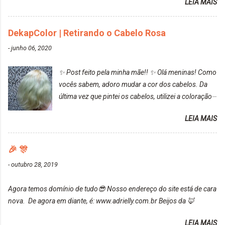
LEIA MAIS
turquesa (meio desbotado), e após a utilização meu
cabelo ficou roxo com mechinhas azul, rosa e meio
cinza... FICOU LINDOOOOO!!! Cabelo antes: Cabelo
DekapColor | Retirando o Cabelo Rosa
depois: Bom, sobre a tinta, eu achei ela muito liquida,
-
junho 06, 2020
o que fez com que tudo a minha volta ficasse rosa.
Por ela ter um pigmento muito bom, tudo que caia
✨ Post feito pela minha mãe!! ✨ Olá meninas! Como
tinta ficava manchado. Meu banheiro inteiro ficou
vocês sabem, adoro mudar a cor dos cabelos. Da
rosa, minha mão, meu corpo todo, porém, ela tem
última vez que pintei os cabelos, utilizei a coloração
uma fixação muito boa (Deu para perceber kkk) Sem
da Maxton Louro Rosé, coloração permanente. Vale
contar do cheirinho de uva maravilhosooooo.
LEIA MAIS
ressaltar que meu cabelo estava platinado. O tom
Mesmo lavando, o cheirinho ficou no cabelo. Não
ficou um rosa antigo, cobriu muito bem e não
tem muito do que falar sobre a tinta. Super
manchou. Cabelo antes da coloração Resultado ✨
🎉 🎊
recomendo!!! * Caixinha e bisnaguinha com a tinta:
Post completo com todas as informações:
-
outubro 28, 2019
https://www.adrielly.com.br/2020/03/embelleze-
maxton-1004-louro-rose.html Depois de três meses
Agora temos domínio de tudo😎 Nosso endereço do site está de cara
de inúmeras lavagens, meu cabelo teve um bom
nova. De agora em diante, é: www.adrielly.com.br Beijos da 🦊
desbotamento da cor, ele ficou um rosa bem suave,
amei mais ainda o resultado. Depois de três meses
LEIA MAIS