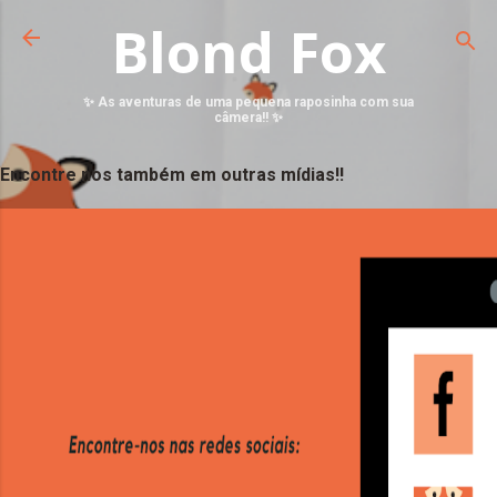
Blond Fox
✨ As aventuras de uma pequena raposinha com sua
câmera!! ✨
Encontre nos também em outras mídias!!