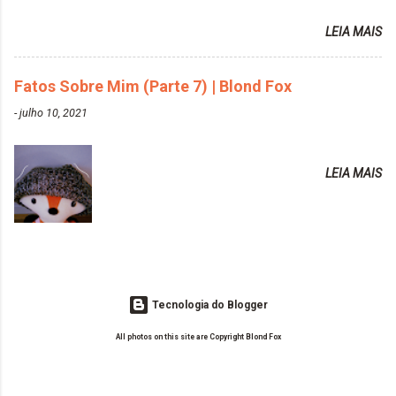
colors-turkiss-blue.html ✨ Alpha Line | Máscara
assuntos do seu blog? Fotografia, beleza e viagens. Como tem sido a
Tonalizante Hidratante Pink
LEIA MAIS
vida de Blogueira? Tem sido um sonho. Minha família me apoia muito.
https://www.adrielly.com.br/2020/03/alpha-line-
Qual a parte chata da vida de Blogueira? Às vezes, a criatividade vai
mascara-tonalizante.html ✨ Keraton Hard Fix |
embora... O que tem de melhor em ser Blogueira? Ver o seu trabalho
Fatos Sobre Mim (Parte 7) | Blond Fox
Ozzy Lilac
sendo reconhecido. Aonde deseja chegar com o seu Blog? Muito
https://www.adrielly.com.br/2020/04/keraton-hard-
-
julho 10, 2021
além daquilo que imagino. Seu blog pra você é profissional ou passa-
fix-ozzy-lilac.html Como vocês podem ver, eu tentei
tempo? Vejo como sendo profissional. Me empenho muito fazendo
ter um cabelo rosa, mas a tonalidade nunca pegava
tudo para ele. Quais blogs acompanha, e quais indica? Eu acompanho
em meu cabelo, pois, sempre jogava tinta em cima
LEIA MAIS
o Drilly Design e comecei a ler as postagens do antigo blog da Sweet
de tinta. O que result...
Carol "Magic Days". Tem sido fácil o convívio com seguidoras e
leitoras? Claro. Seu blog já esta como quer, ou ainda ...
Tecnologia do Blogger
All photos on this site are Copyright Blond Fox