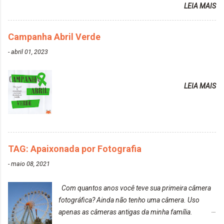
Cabelo depois da descoloração da raiz: Resultado
LEIA MAIS
do cabelo: *INFORMAÇÕES RELEVANTES
PRESENTE NA CAIXINHA* EMBELLEZE MAXTON
Campanha Abril Verde
LIBERDADE PARA SER MAIS VOCÊ 10.04 LOURO
ROSÉ ESTE KIT CONTÉM: TINTURA CREME 50 G
-
abril 01, 2023
LOÇÃO REVELADORA MAXTON 20 VOL. 50 ML +
Par de luvas e um guia explicativo im...
LEIA MAIS
TAG: Apaixonada por Fotografia
-
maio 08, 2021
Com quantos anos você teve sua primeira câmera
fotográfica? Ainda não tenho uma câmera. Uso
apenas as câmeras antigas da minha família.