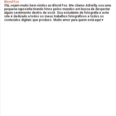
Blond Fox
Olá, sejam muito bem vindos ao Blond Fox. Me chamo Adrielly, sou uma
pequena raposinha tirando fotos pelos mundos em busca de despertar
algum sentimento dentro de você. Sou estudante de fotografia e este
site é dedicado a todos os meus trabalhos fotográficos e todos os
conteúdos digitais que produzo. Muito amor para quem está aqui ♥
C
o
m
e
n
t
á
r
i
o
s