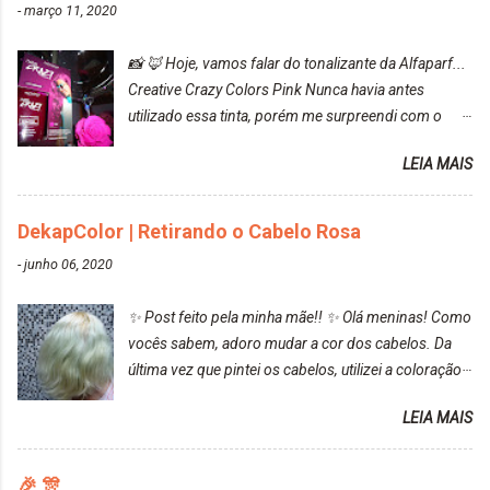
-
março 11, 2020
📸 🦊 Hoje, vamos falar do tonalizante da Alfaparf...
Creative Crazy Colors Pink Nunca havia antes
utilizado essa tinta, porém me surpreendi com o
resultado. Antes de usar, meu cabelo estava azul
LEIA MAIS
turquesa (meio desbotado), e após a utilização meu
cabelo ficou roxo com mechinhas azul, rosa e meio
cinza... FICOU LINDOOOOO!!! Cabelo antes: Cabelo
DekapColor | Retirando o Cabelo Rosa
depois: Bom, sobre a tinta, eu achei ela muito liquida,
-
junho 06, 2020
o que fez com que tudo a minha volta ficasse rosa.
Por ela ter um pigmento muito bom, tudo que caia
✨ Post feito pela minha mãe!! ✨ Olá meninas! Como
tinta ficava manchado. Meu banheiro inteiro ficou
vocês sabem, adoro mudar a cor dos cabelos. Da
rosa, minha mão, meu corpo todo, porém, ela tem
última vez que pintei os cabelos, utilizei a coloração
uma fixação muito boa (Deu para perceber kkk) Sem
da Maxton Louro Rosé, coloração permanente. Vale
contar do cheirinho de uva maravilhosooooo.
LEIA MAIS
ressaltar que meu cabelo estava platinado. O tom
Mesmo lavando, o cheirinho ficou no cabelo. Não
ficou um rosa antigo, cobriu muito bem e não
tem muito do que falar sobre a tinta. Super
manchou. Cabelo antes da coloração Resultado ✨
🎉 🎊
recomendo!!! * Caixinha e bisnaguinha com a tinta: