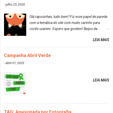
ressecados (Já ensinamos aqui no site, uma
-
julho 25, 2020
receitinha muito boa para cabelos ressecados:
https://www.adrielly.com.br/2020/03/receitinha-
Olá raposinhas, tudo bem? Fiz esse papel de parede
caseira-cronograma-capilar.html ). Foi difícil retirar o
com a temática do site com muito carinho para
excesso. É uma tintura fácil de aplicar, o cheiro é
vocês usarem. Espero que gostem! Beijos da
agradável. Cabelo antes da descoloração da raiz:
raposa..
Cabelo depois da descoloração da raiz: Resultado
LEIA MAIS
do cabelo: *INFORMAÇÕES RELEVANTES
PRESENTE NA CAIXINHA* EMBELLEZE MAXTON
Campanha Abril Verde
LIBERDADE PARA SER MAIS VOCÊ 10.04 LOURO
ROSÉ ESTE KIT CONTÉM: TINTURA CREME 50 G
-
abril 01, 2023
LOÇÃO REVELADORA MAXTON 20 VOL. 50 ML +
Par de luvas e um guia explicativo im...
LEIA MAIS
TAG: Apaixonada por Fotografia