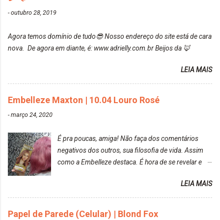
Post completo com todas as informações:
-
outubro 28, 2019
https://www.adrielly.com.br/2020/03/embelleze-
maxton-1004-louro-rose.html Depois de três meses
Agora temos domínio de tudo😎 Nosso endereço do site está de cara
de inúmeras lavagens, meu cabelo teve um bom
nova. De agora em diante, é: www.adrielly.com.br Beijos da 🦊
desbotamento da cor, ele ficou um rosa bem suave,
amei mais ainda o resultado. Depois de três meses
LEIA MAIS
Resolvi pintar novamente com a mesma anuance,
mas antes fiz uma limpeza de cor com o
Embelleze Maxton | 10.04 Louro Rosé
DekapColor. Adorei o resultado da limpeza. Ficou
um tom loiro Barbie. Acho que vou demorar um
-
março 24, 2020
pouquinho para pintar novamente. Resultado com o
DekapColor "Minha mãe é lindaaaaa" Para quem
É pra poucas, amiga! Não faça dos comentários
não conhece, o DekapColor é um p...
negativos dos outros, sua filosofia de vida. Assim
como a Embelleze destaca. É hora de se revelar e
reconquistar o poder sobre a sua vida. Loira mais
LEIA MAIS
vip Maxton liberdade para ser mais você Loiro Rosé
10.04. Após 30 minutos no cabelo, retirei o excesso
da tintura no banho e notei que os fios estavam
Papel de Parede (Celular) | Blond Fox