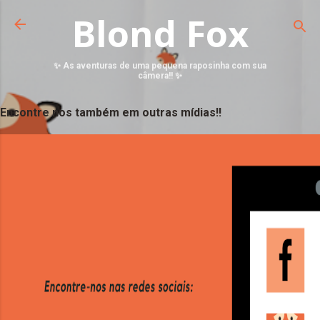
Blond Fox
✨ As aventuras de uma pequena raposinha com sua
câmera!! ✨
Encontre nos também em outras mídias!!