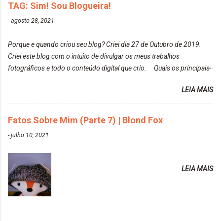
de todos que fiz para vocês verem: ✨ Alfaparf | Alta
TAG: Sim! Sou Blogueira!
elas fiquem no modo original? Sou do time foto
Moda é... Creative Crazy Colors Pink
modo original. Para uns, isso parece desleixo, mas
-
agosto 28, 2021
https://www.adrielly.com.br/2020/03/alfaparf-alta-
eu adoro mostrar para as pessoas a beleza natural
moda-ecreative-crazy.html ✨ Keraton Hard Colors |
de um determinado lugar ou de algo que estou
Porque e quando criou seu blog? Criei dia 27 de Outubro de 2019.
Turkiss Blue
fotografan...
Criei este blog com o intuito de divulgar os meus trabalhos
https://www.adrielly.com.br/2020/02/keraton-hard-
fotográficos e todo o conteúdo digital que crio. Quais os principais
colors-turkiss-blue.html ✨ Alpha Line | Máscara
assuntos do seu blog? Fotografia, beleza e viagens. Como tem sido a
Tonalizante Hidratante Pink
LEIA MAIS
vida de Blogueira? Tem sido um sonho. Minha família me apoia muito.
https://www.adrielly.com.br/2020/03/alpha-line-
Qual a parte chata da vida de Blogueira? Às vezes, a criatividade vai
mascara-tonalizante.html ✨ Keraton Hard Fix |
embora... O que tem de melhor em ser Blogueira? Ver o seu trabalho
Fatos Sobre Mim (Parte 7) | Blond Fox
Ozzy Lilac
sendo reconhecido. Aonde deseja chegar com o seu Blog? Muito
https://www.adrielly.com.br/2020/04/keraton-hard-
-
julho 10, 2021
além daquilo que imagino. Seu blog pra você é profissional ou passa-
fix-ozzy-lilac.html Como vocês podem ver, eu tentei
tempo? Vejo como sendo profissional. Me empenho muito fazendo
ter um cabelo rosa, mas a tonalidade nunca pegava
tudo para ele. Quais blogs acompanha, e quais indica? Eu acompanho
em meu cabelo, pois, sempre jogava tinta em cima
LEIA MAIS
o Drilly Design e comecei a ler as postagens do antigo blog da Sweet
de tinta. O que result...
Carol "Magic Days". Tem sido fácil o convívio com seguidoras e
leitoras? Claro. Seu blog já esta como quer, ou ainda ...