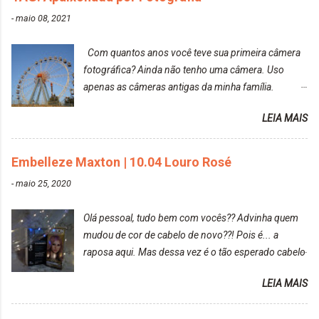
-
maio 08, 2021
Com quantos anos você teve sua primeira câmera
fotográfica? Ainda não tenho uma câmera. Uso
apenas as câmeras antigas da minha família.
Prefere fotografar ou ser fotografada? Antes, eu
LEIA MAIS
diria que gosto mais de fotografar, mas comecei a
gostar bastante de ser a minha modelo. Você tem
uma boa câmera para fotografar? Ainda não tenho
Embelleze Maxton | 10.04 Louro Rosé
uma super câmera profissional. Por enquanto, a
-
maio 25, 2020
câmera que eu uso e gosto muito é a Sony
CyberShot- DSCW350. Você fotografa e publica
Olá pessoal, tudo bem com vocês?? Advinha quem
suas fotos? Sim. Posto aqui e pelas minhas páginas.
mudou de cor de cabelo de novo??! Pois é... a
Tumblr, We heart it, ou instagram? Instagram. Eu
raposa aqui. Mas dessa vez é o tão esperado cabelo
particularmente não gosto de Tumblr e nem do We
rosa. Usei a tinta da Embelleze Maxton - 10.04
Heart It. Cite uma pessoa que você se inspira para
LEIA MAIS
Louro Rosé Se vocês não acompanharam a saga do
tirar suas fotos. Lorrayne Mavromatis. Adoro as
meu cabelo colorido, vou deixar aqui embaixo, o link
fotos delas. Você edita suas fotos ou prefere que