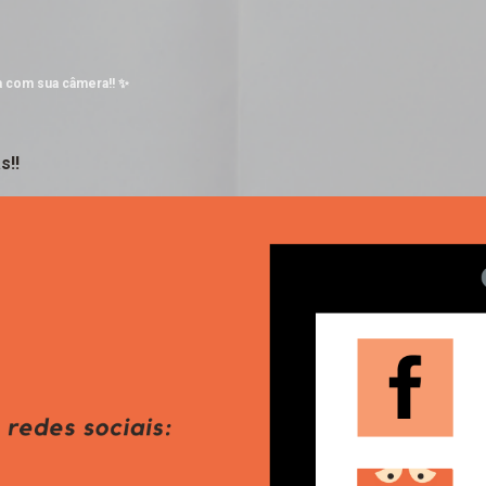
Pular para o conteúdo principal
a com sua câmera!! ✨
s!!