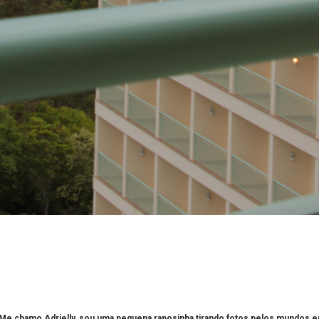
 Me chamo Adrielly, sou uma pequena raposinha tirando fotos pelos mundos 