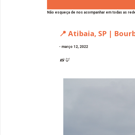
Não esqueça de nos acompanhar em todas as rede
📍 Atibaia, SP | Bour
-
março 12, 2022
📸 🦊