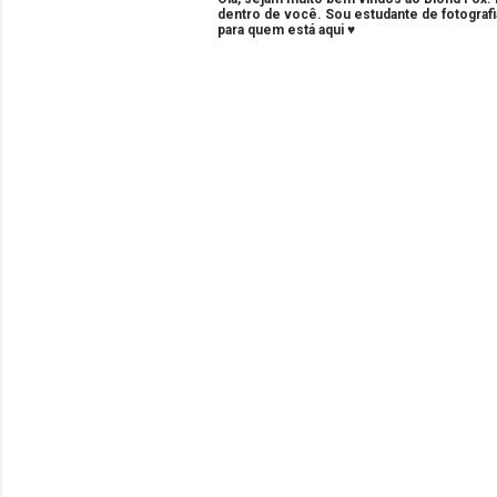
dentro de você. Sou estudante de fotografi
para quem está aqui ♥
C
o
m
e
n
t
á
r
i
o
s