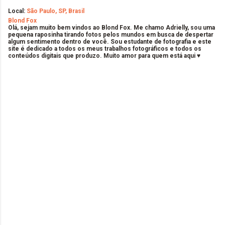
Local:
São Paulo, SP, Brasil
Blond Fox
Olá, sejam muito bem vindos ao Blond Fox. Me chamo Adrielly, sou uma
pequena raposinha tirando fotos pelos mundos em busca de despertar
algum sentimento dentro de você. Sou estudante de fotografia e este
site é dedicado a todos os meus trabalhos fotográficos e todos os
conteúdos digitais que produzo. Muito amor para quem está aqui ♥
C
o
m
e
n
t
á
r
i
o
s