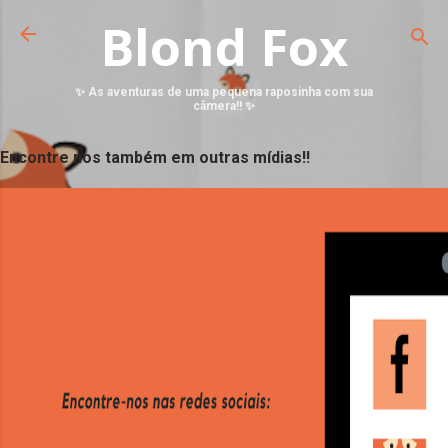
Blond Fox
✨ As aventuras de uma pequena raposinha com sua
câmera!! ✨
Encontre nos também em outras mídias!!