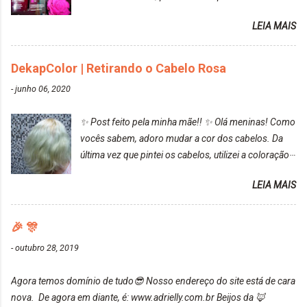
resultado. Antes de usar, meu cabelo estava azul
LEIA MAIS
turquesa (meio desbotado), e após a utilização meu
cabelo ficou roxo com mechinhas azul, rosa e meio
cinza... FICOU LINDOOOOO!!! Cabelo antes: Cabelo
DekapColor | Retirando o Cabelo Rosa
depois: Bom, sobre a tinta, eu achei ela muito liquida,
-
junho 06, 2020
o que fez com que tudo a minha volta ficasse rosa.
Por ela ter um pigmento muito bom, tudo que caia
✨ Post feito pela minha mãe!! ✨ Olá meninas! Como
tinta ficava manchado. Meu banheiro inteiro ficou
vocês sabem, adoro mudar a cor dos cabelos. Da
rosa, minha mão, meu corpo todo, porém, ela tem
última vez que pintei os cabelos, utilizei a coloração
uma fixação muito boa (Deu para perceber kkk) Sem
da Maxton Louro Rosé, coloração permanente. Vale
contar do cheirinho de uva maravilhosooooo.
LEIA MAIS
ressaltar que meu cabelo estava platinado. O tom
Mesmo lavando, o cheirinho ficou no cabelo. Não
ficou um rosa antigo, cobriu muito bem e não
tem muito do que falar sobre a tinta. Super
manchou. Cabelo antes da coloração Resultado ✨
🎉 🎊
recomendo!!! * Caixinha e bisnaguinha com a tinta:
Post completo com todas as informações:
-
outubro 28, 2019
https://www.adrielly.com.br/2020/03/embelleze-
maxton-1004-louro-rose.html Depois de três meses
Agora temos domínio de tudo😎 Nosso endereço do site está de cara
de inúmeras lavagens, meu cabelo teve um bom
nova. De agora em diante, é: www.adrielly.com.br Beijos da 🦊
desbotamento da cor, ele ficou um rosa bem suave,