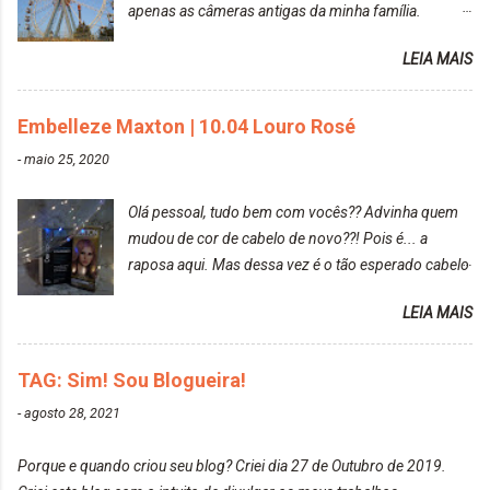
apenas as câmeras antigas da minha família.
Prefere fotografar ou ser fotografada? Antes, eu
LEIA MAIS
diria que gosto mais de fotografar, mas comecei a
gostar bastante de ser a minha modelo. Você tem
uma boa câmera para fotografar? Ainda não tenho
Embelleze Maxton | 10.04 Louro Rosé
uma super câmera profissional. Por enquanto, a
-
maio 25, 2020
câmera que eu uso e gosto muito é a Sony
CyberShot- DSCW350. Você fotografa e publica
Olá pessoal, tudo bem com vocês?? Advinha quem
suas fotos? Sim. Posto aqui e pelas minhas páginas.
mudou de cor de cabelo de novo??! Pois é... a
Tumblr, We heart it, ou instagram? Instagram. Eu
raposa aqui. Mas dessa vez é o tão esperado cabelo
particularmente não gosto de Tumblr e nem do We
rosa. Usei a tinta da Embelleze Maxton - 10.04
Heart It. Cite uma pessoa que você se inspira para
LEIA MAIS
Louro Rosé Se vocês não acompanharam a saga do
tirar suas fotos. Lorrayne Mavromatis. Adoro as
meu cabelo colorido, vou deixar aqui embaixo, o link
fotos delas. Você edita suas fotos ou prefere que
de todos que fiz para vocês verem: ✨ Alfaparf | Alta
TAG: Sim! Sou Blogueira!
elas fiquem no modo original? Sou do time foto
Moda é... Creative Crazy Colors Pink
modo original. Para uns, isso parece desleixo, mas
-
agosto 28, 2021
https://www.adrielly.com.br/2020/03/alfaparf-alta-
eu adoro mostrar para as pessoas a beleza natural
moda-ecreative-crazy.html ✨ Keraton Hard Colors |
de um determinado lugar ou de algo que estou
Porque e quando criou seu blog? Criei dia 27 de Outubro de 2019.
Turkiss Blue
fotografan...