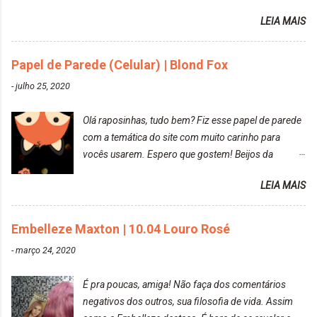
amei mais ainda o resultado. Depois de três meses
LEIA MAIS
Resolvi pintar novamente com a mesma anuance,
mas antes fiz uma limpeza de cor com o
Papel de Parede (Celular) | Blond Fox
DekapColor. Adorei o resultado da limpeza. Ficou
um tom loiro Barbie. Acho que vou demorar um
-
julho 25, 2020
pouquinho para pintar novamente. Resultado com o
DekapColor "Minha mãe é lindaaaaa" Para quem
Olá raposinhas, tudo bem? Fiz esse papel de parede
não conhece, o DekapColor é um p...
com a temática do site com muito carinho para
vocês usarem. Espero que gostem! Beijos da
raposa..
LEIA MAIS
Embelleze Maxton | 10.04 Louro Rosé
-
março 24, 2020
É pra poucas, amiga! Não faça dos comentários
negativos dos outros, sua filosofia de vida. Assim