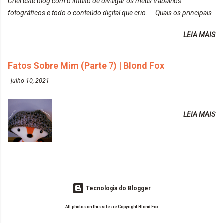
Criei este blog com o intuito de divulgar os meus trabalhos
https://www.adrielly.com.br/2020/02/keraton-hard-
fotográficos e todo o conteúdo digital que crio. Quais os principais
colors-turkiss-blue.html ✨ Alpha Line | Máscara
assuntos do seu blog? Fotografia, beleza e viagens. Como tem sido a
Tonalizante Hidratante Pink
LEIA MAIS
vida de Blogueira? Tem sido um sonho. Minha família me apoia muito.
https://www.adrielly.com.br/2020/03/alpha-line-
Qual a parte chata da vida de Blogueira? Às vezes, a criatividade vai
mascara-tonalizante.html ✨ Keraton Hard Fix |
embora... O que tem de melhor em ser Blogueira? Ver o seu trabalho
Fatos Sobre Mim (Parte 7) | Blond Fox
Ozzy Lilac
sendo reconhecido. Aonde deseja chegar com o seu Blog? Muito
https://www.adrielly.com.br/2020/04/keraton-hard-
-
julho 10, 2021
além daquilo que imagino. Seu blog pra você é profissional ou passa-
fix-ozzy-lilac.html Como vocês podem ver, eu tentei
tempo? Vejo como sendo profissional. Me empenho muito fazendo
ter um cabelo rosa, mas a tonalidade nunca pegava
tudo para ele. Quais blogs acompanha, e quais indica? Eu acompanho
em meu cabelo, pois, sempre jogava tinta em cima
LEIA MAIS
o Drilly Design e comecei a ler as postagens do antigo blog da Sweet
de tinta. O que result...
Carol "Magic Days". Tem sido fácil o convívio com seguidoras e
leitoras? Claro. Seu blog já esta como quer, ou ainda ...
Tecnologia do Blogger
All photos on this site are Copyright Blond Fox