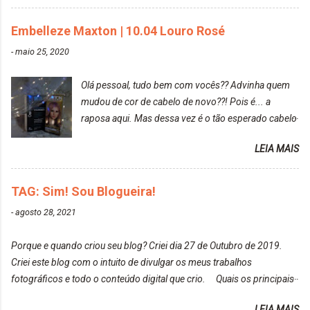
gostar bastante de ser a minha modelo. Você tem
uma boa câmera para fotografar? Ainda não tenho
Embelleze Maxton | 10.04 Louro Rosé
uma super câmera profissional. Por enquanto, a
-
maio 25, 2020
câmera que eu uso e gosto muito é a Sony
CyberShot- DSCW350. Você fotografa e publica
Olá pessoal, tudo bem com vocês?? Advinha quem
suas fotos? Sim. Posto aqui e pelas minhas páginas.
mudou de cor de cabelo de novo??! Pois é... a
Tumblr, We heart it, ou instagram? Instagram. Eu
raposa aqui. Mas dessa vez é o tão esperado cabelo
particularmente não gosto de Tumblr e nem do We
rosa. Usei a tinta da Embelleze Maxton - 10.04
Heart It. Cite uma pessoa que você se inspira para
LEIA MAIS
Louro Rosé Se vocês não acompanharam a saga do
tirar suas fotos. Lorrayne Mavromatis. Adoro as
meu cabelo colorido, vou deixar aqui embaixo, o link
fotos delas. Você edita suas fotos ou prefere que
de todos que fiz para vocês verem: ✨ Alfaparf | Alta
TAG: Sim! Sou Blogueira!
elas fiquem no modo original? Sou do time foto
Moda é... Creative Crazy Colors Pink
modo original. Para uns, isso parece desleixo, mas
-
agosto 28, 2021
https://www.adrielly.com.br/2020/03/alfaparf-alta-
eu adoro mostrar para as pessoas a beleza natural
moda-ecreative-crazy.html ✨ Keraton Hard Colors |
de um determinado lugar ou de algo que estou
Porque e quando criou seu blog? Criei dia 27 de Outubro de 2019.
Turkiss Blue
fotografan...
Criei este blog com o intuito de divulgar os meus trabalhos
https://www.adrielly.com.br/2020/02/keraton-hard-
fotográficos e todo o conteúdo digital que crio. Quais os principais
colors-turkiss-blue.html ✨ Alpha Line | Máscara
assuntos do seu blog? Fotografia, beleza e viagens. Como tem sido a
Tonalizante Hidratante Pink
LEIA MAIS