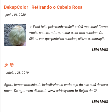
cinza... FICOU LINDOOOOO!!! Cabelo antes: Cabelo
DekapColor | Retirando o Cabelo Rosa
depois: Bom, sobre a tinta, eu achei ela muito liquida,
-
junho 06, 2020
o que fez com que tudo a minha volta ficasse rosa.
Por ela ter um pigmento muito bom, tudo que caia
✨ Post feito pela minha mãe!! ✨ Olá meninas! Como
tinta ficava manchado. Meu banheiro inteiro ficou
vocês sabem, adoro mudar a cor dos cabelos. Da
rosa, minha mão, meu corpo todo, porém, ela tem
última vez que pintei os cabelos, utilizei a coloração
uma fixação muito boa (Deu para perceber kkk) Sem
da Maxton Louro Rosé, coloração permanente. Vale
contar do cheirinho de uva maravilhosooooo.
LEIA MAIS
ressaltar que meu cabelo estava platinado. O tom
Mesmo lavando, o cheirinho ficou no cabelo. Não
ficou um rosa antigo, cobriu muito bem e não
tem muito do que falar sobre a tinta. Super
manchou. Cabelo antes da coloração Resultado ✨
🎉 🎊
recomendo!!! * Caixinha e bisnaguinha com a tinta:
Post completo com todas as informações:
-
outubro 28, 2019
https://www.adrielly.com.br/2020/03/embelleze-
maxton-1004-louro-rose.html Depois de três meses
Agora temos domínio de tudo😎 Nosso endereço do site está de cara
de inúmeras lavagens, meu cabelo teve um bom
nova. De agora em diante, é: www.adrielly.com.br Beijos da 🦊
desbotamento da cor, ele ficou um rosa bem suave,
amei mais ainda o resultado. Depois de três meses
LEIA MAIS
Resolvi pintar novamente com a mesma anuance,
mas antes fiz uma limpeza de cor com o