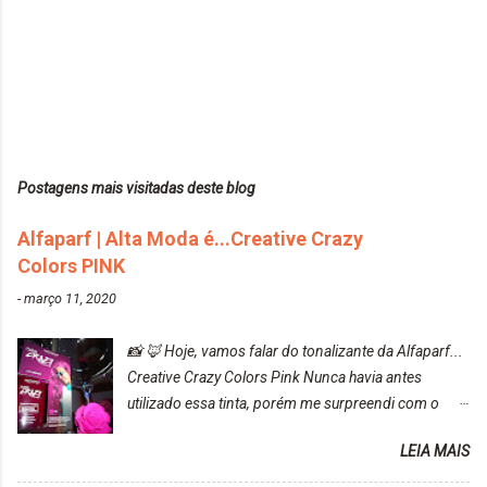
Postagens mais visitadas deste blog
Alfaparf | Alta Moda é...Creative Crazy
Colors PINK
-
março 11, 2020
📸 🦊 Hoje, vamos falar do tonalizante da Alfaparf...
Creative Crazy Colors Pink Nunca havia antes
utilizado essa tinta, porém me surpreendi com o
resultado. Antes de usar, meu cabelo estava azul
LEIA MAIS
turquesa (meio desbotado), e após a utilização meu
cabelo ficou roxo com mechinhas azul, rosa e meio