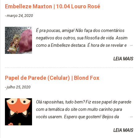
Embelleze Maxton | 10.04 Louro Rosé
DekapColor. Adorei o resultado da limpeza. Ficou
um tom loiro Barbie. Acho que vou demorar um
-
março 24, 2020
pouquinho para pintar novamente. Resultado com o
DekapColor "Minha mãe é lindaaaaa" Para quem
É pra poucas, amiga! Não faça dos comentários
não conhece, o DekapColor é um p...
negativos dos outros, sua filosofia de vida. Assim
como a Embelleze destaca. É hora de se revelar e
reconquistar o poder sobre a sua vida. Loira mais
LEIA MAIS
vip Maxton liberdade para ser mais você Loiro Rosé
10.04. Após 30 minutos no cabelo, retirei o excesso
da tintura no banho e notei que os fios estavam
Papel de Parede (Celular) | Blond Fox
ressecados (Já ensinamos aqui no site, uma
-
julho 25, 2020
receitinha muito boa para cabelos ressecados:
https://www.adrielly.com.br/2020/03/receitinha-
Olá raposinhas, tudo bem? Fiz esse papel de parede
caseira-cronograma-capilar.html ). Foi difícil retirar o
com a temática do site com muito carinho para
excesso. É uma tintura fácil de aplicar, o cheiro é
vocês usarem. Espero que gostem! Beijos da
agradável. Cabelo antes da descoloração da raiz:
raposa..
Cabelo depois da descoloração da raiz: Resultado
LEIA MAIS
do cabelo: *INFORMAÇÕES RELEVANTES