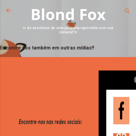
Blond Fox
✨ As aventuras de uma pequena raposinha com sua
câmera!! ✨
Encontre nos também em outras mídias!!