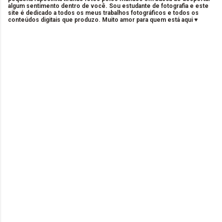
algum sentimento dentro de você. Sou estudante de fotografia e este
site é dedicado a todos os meus trabalhos fotográficos e todos os
conteúdos digitais que produzo. Muito amor para quem está aqui ♥
C
o
m
e
n
t
á
r
i
o
s