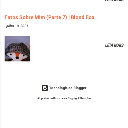
vida de Blogueira? Tem sido um sonho. Minha família me apoia muito.
https://www.adrielly.com.br/2020/03/alpha-line-
Qual a parte chata da vida de Blogueira? Às vezes, a criatividade vai
mascara-tonalizante.html ✨ Keraton Hard Fix |
embora... O que tem de melhor em ser Blogueira? Ver o seu trabalho
Fatos Sobre Mim (Parte 7) | Blond Fox
Ozzy Lilac
sendo reconhecido. Aonde deseja chegar com o seu Blog? Muito
https://www.adrielly.com.br/2020/04/keraton-hard-
-
julho 10, 2021
além daquilo que imagino. Seu blog pra você é profissional ou passa-
fix-ozzy-lilac.html Como vocês podem ver, eu tentei
tempo? Vejo como sendo profissional. Me empenho muito fazendo
ter um cabelo rosa, mas a tonalidade nunca pegava
tudo para ele. Quais blogs acompanha, e quais indica? Eu acompanho
em meu cabelo, pois, sempre jogava tinta em cima
LEIA MAIS
o Drilly Design e comecei a ler as postagens do antigo blog da Sweet
de tinta. O que result...
Carol "Magic Days". Tem sido fácil o convívio com seguidoras e
leitoras? Claro. Seu blog já esta como quer, ou ainda ...
Tecnologia do Blogger
All photos on this site are Copyright Blond Fox