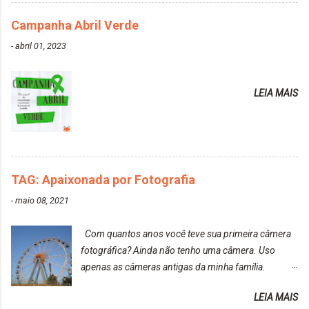
PRESENTE NA CAIXINHA* EMBELLEZE MAXTON
Campanha Abril Verde
LIBERDADE PARA SER MAIS VOCÊ 10.04 LOURO
ROSÉ ESTE KIT CONTÉM: TINTURA CREME 50 G
-
abril 01, 2023
LOÇÃO REVELADORA MAXTON 20 VOL. 50 ML +
Par de luvas e um guia explicativo im...
LEIA MAIS
TAG: Apaixonada por Fotografia
-
maio 08, 2021
Com quantos anos você teve sua primeira câmera
fotográfica? Ainda não tenho uma câmera. Uso
apenas as câmeras antigas da minha família.
Prefere fotografar ou ser fotografada? Antes, eu
LEIA MAIS
diria que gosto mais de fotografar, mas comecei a