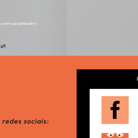
Pular para o conteúdo principal
a com sua câmera!! ✨
s!!