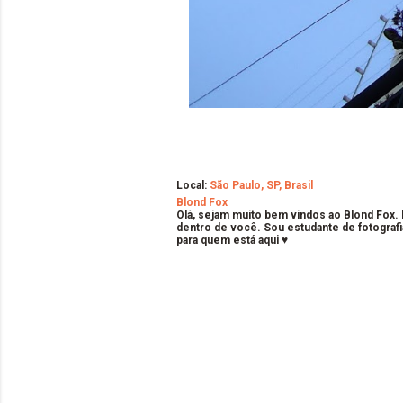
Local:
São Paulo, SP, Brasil
Blond Fox
Olá, sejam muito bem vindos ao Blond Fox.
dentro de você. Sou estudante de fotografi
para quem está aqui ♥
C
o
m
e
n
t