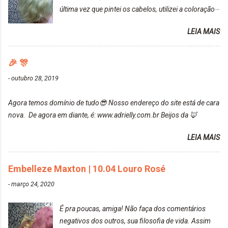
rosa, minha mão, meu corpo todo, porém, ela tem
última vez que pintei os cabelos, utilizei a coloração
uma fixação muito boa (Deu para perceber kkk) Sem
da Maxton Louro Rosé, coloração permanente. Vale
contar do cheirinho de uva maravilhosooooo.
LEIA MAIS
ressaltar que meu cabelo estava platinado. O tom
Mesmo lavando, o cheirinho ficou no cabelo. Não
ficou um rosa antigo, cobriu muito bem e não
tem muito do que falar sobre a tinta. Super
manchou. Cabelo antes da coloração Resultado ✨
🎉 🎊
recomendo!!! * Caixinha e bisnaguinha com a tinta:
Post completo com todas as informações:
-
outubro 28, 2019
https://www.adrielly.com.br/2020/03/embelleze-
maxton-1004-louro-rose.html Depois de três meses
Agora temos domínio de tudo😎 Nosso endereço do site está de cara
de inúmeras lavagens, meu cabelo teve um bom
nova. De agora em diante, é: www.adrielly.com.br Beijos da 🦊
desbotamento da cor, ele ficou um rosa bem suave,
amei mais ainda o resultado. Depois de três meses
LEIA MAIS
Resolvi pintar novamente com a mesma anuance,
mas antes fiz uma limpeza de cor com o
Embelleze Maxton | 10.04 Louro Rosé
DekapColor. Adorei o resultado da limpeza. Ficou
um tom loiro Barbie. Acho que vou demorar um
-
março 24, 2020
pouquinho para pintar novamente. Resultado com o
DekapColor "Minha mãe é lindaaaaa" Para quem
É pra poucas, amiga! Não faça dos comentários
não conhece, o DekapColor é um p...
negativos dos outros, sua filosofia de vida. Assim