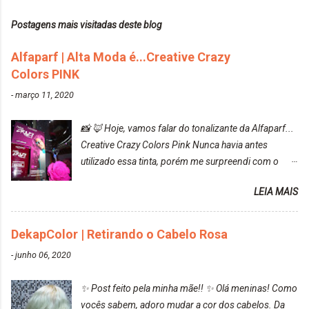
Postagens mais visitadas deste blog
Alfaparf | Alta Moda é...Creative Crazy
Colors PINK
-
março 11, 2020
📸 🦊 Hoje, vamos falar do tonalizante da Alfaparf...
Creative Crazy Colors Pink Nunca havia antes
utilizado essa tinta, porém me surpreendi com o
resultado. Antes de usar, meu cabelo estava azul
LEIA MAIS
turquesa (meio desbotado), e após a utilização meu
cabelo ficou roxo com mechinhas azul, rosa e meio
cinza... FICOU LINDOOOOO!!! Cabelo antes: Cabelo
DekapColor | Retirando o Cabelo Rosa
depois: Bom, sobre a tinta, eu achei ela muito liquida,
-
junho 06, 2020
o que fez com que tudo a minha volta ficasse rosa.
Por ela ter um pigmento muito bom, tudo que caia
✨ Post feito pela minha mãe!! ✨ Olá meninas! Como
tinta ficava manchado. Meu banheiro inteiro ficou
vocês sabem, adoro mudar a cor dos cabelos. Da