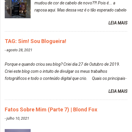
mudou de cor de cabelo de novo??! Pois é... a
Tumblr, We heart it, ou instagram? Instagram. Eu
raposa aqui. Mas dessa vez é o tão esperado cabelo
particularmente não gosto de Tumblr e nem do We
rosa. Usei a tinta da Embelleze Maxton - 10.04
Heart It. Cite uma pessoa que você se inspira para
LEIA MAIS
Louro Rosé Se vocês não acompanharam a saga do
tirar suas fotos. Lorrayne Mavromatis. Adoro as
meu cabelo colorido, vou deixar aqui embaixo, o link
fotos delas. Você edita suas fotos ou prefere que
de todos que fiz para vocês verem: ✨ Alfaparf | Alta
TAG: Sim! Sou Blogueira!
elas fiquem no modo original? Sou do time foto
Moda é... Creative Crazy Colors Pink
modo original. Para uns, isso parece desleixo, mas
-
agosto 28, 2021
https://www.adrielly.com.br/2020/03/alfaparf-alta-
eu adoro mostrar para as pessoas a beleza natural
moda-ecreative-crazy.html ✨ Keraton Hard Colors |
de um determinado lugar ou de algo que estou
Porque e quando criou seu blog? Criei dia 27 de Outubro de 2019.
Turkiss Blue
fotografan...
Criei este blog com o intuito de divulgar os meus trabalhos
https://www.adrielly.com.br/2020/02/keraton-hard-
fotográficos e todo o conteúdo digital que crio. Quais os principais
colors-turkiss-blue.html ✨ Alpha Line | Máscara
assuntos do seu blog? Fotografia, beleza e viagens. Como tem sido a
Tonalizante Hidratante Pink
LEIA MAIS
vida de Blogueira? Tem sido um sonho. Minha família me apoia muito.
https://www.adrielly.com.br/2020/03/alpha-line-
Qual a parte chata da vida de Blogueira? Às vezes, a criatividade vai
mascara-tonalizante.html ✨ Keraton Hard Fix |
embora... O que tem de melhor em ser Blogueira? Ver o seu trabalho
Fatos Sobre Mim (Parte 7) | Blond Fox
Ozzy Lilac
sendo reconhecido. Aonde deseja chegar com o seu Blog? Muito
https://www.adrielly.com.br/2020/04/keraton-hard-
-
julho 10, 2021
além daquilo que imagino. Seu blog pra você é profissional ou passa-
fix-ozzy-lilac.html Como vocês podem ver, eu tentei
tempo? Vejo como sendo profissional. Me empenho muito fazendo
ter um cabelo rosa, mas a tonalidade nunca pegava