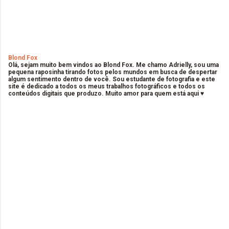
Blond Fox
Olá, sejam muito bem vindos ao Blond Fox. Me chamo Adrielly, sou uma
pequena raposinha tirando fotos pelos mundos em busca de despertar
algum sentimento dentro de você. Sou estudante de fotografia e este
site é dedicado a todos os meus trabalhos fotográficos e todos os
conteúdos digitais que produzo. Muito amor para quem está aqui ♥
C
o
m
e
n
t
á
r
i