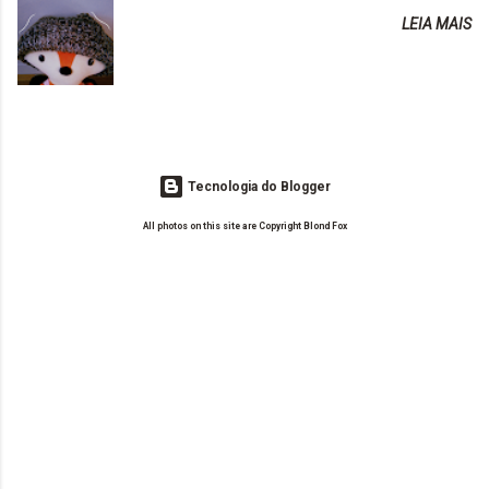
tudo para ele. Quais blogs acompanha, e quais indica? Eu acompanho
em meu cabelo, pois, sempre jogava tinta em cima
LEIA MAIS
o Drilly Design e comecei a ler as postagens do antigo blog da Sweet
de tinta. O que result...
Carol "Magic Days". Tem sido fácil o convívio com seguidoras e
leitoras? Claro. Seu blog já esta como quer, ou ainda ...
Tecnologia do Blogger
All photos on this site are Copyright Blond Fox