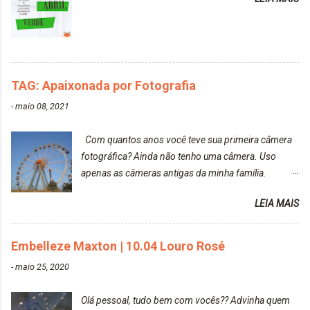
TAG: Apaixonada por Fotografia
-
maio 08, 2021
Com quantos anos você teve sua primeira câmera
fotográfica? Ainda não tenho uma câmera. Uso
apenas as câmeras antigas da minha família.
Prefere fotografar ou ser fotografada? Antes, eu
LEIA MAIS
diria que gosto mais de fotografar, mas comecei a
gostar bastante de ser a minha modelo. Você tem
uma boa câmera para fotografar? Ainda não tenho
Embelleze Maxton | 10.04 Louro Rosé
uma super câmera profissional. Por enquanto, a
-
maio 25, 2020
câmera que eu uso e gosto muito é a Sony
CyberShot- DSCW350. Você fotografa e publica
Olá pessoal, tudo bem com vocês?? Advinha quem
suas fotos? Sim. Posto aqui e pelas minhas páginas.