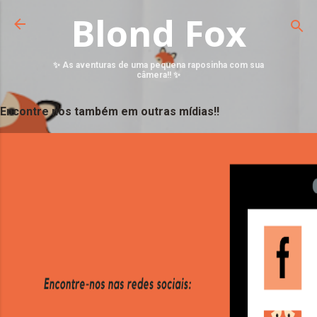
Blond Fox
✨ As aventuras de uma pequena raposinha com sua
câmera!! ✨
Encontre nos também em outras mídias!!