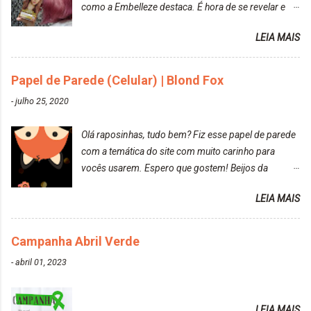
como a Embelleze destaca. É hora de se revelar e
reconquistar o poder sobre a sua vida. Loira mais
LEIA MAIS
vip Maxton liberdade para ser mais você Loiro Rosé
10.04. Após 30 minutos no cabelo, retirei o excesso
da tintura no banho e notei que os fios estavam
Papel de Parede (Celular) | Blond Fox
ressecados (Já ensinamos aqui no site, uma
-
julho 25, 2020
receitinha muito boa para cabelos ressecados:
https://www.adrielly.com.br/2020/03/receitinha-
Olá raposinhas, tudo bem? Fiz esse papel de parede
caseira-cronograma-capilar.html ). Foi difícil retirar o
com a temática do site com muito carinho para
excesso. É uma tintura fácil de aplicar, o cheiro é
vocês usarem. Espero que gostem! Beijos da
agradável. Cabelo antes da descoloração da raiz:
raposa..
Cabelo depois da descoloração da raiz: Resultado
LEIA MAIS
do cabelo: *INFORMAÇÕES RELEVANTES
PRESENTE NA CAIXINHA* EMBELLEZE MAXTON
Campanha Abril Verde
LIBERDADE PARA SER MAIS VOCÊ 10.04 LOURO
ROSÉ ESTE KIT CONTÉM: TINTURA CREME 50 G
-
abril 01, 2023
LOÇÃO REVELADORA MAXTON 20 VOL. 50 ML +
Par de luvas e um guia explicativo im...
LEIA MAIS