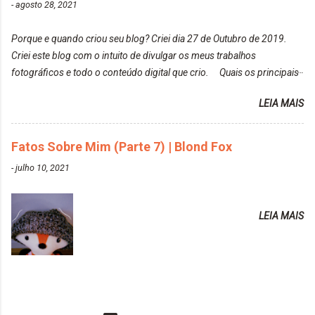
-
agosto 28, 2021
https://www.adrielly.com.br/2020/03/alfaparf-alta-
eu adoro mostrar para as pessoas a beleza natural
moda-ecreative-crazy.html ✨ Keraton Hard Colors |
de um determinado lugar ou de algo que estou
Porque e quando criou seu blog? Criei dia 27 de Outubro de 2019.
Turkiss Blue
fotografan...
Criei este blog com o intuito de divulgar os meus trabalhos
https://www.adrielly.com.br/2020/02/keraton-hard-
fotográficos e todo o conteúdo digital que crio. Quais os principais
colors-turkiss-blue.html ✨ Alpha Line | Máscara
assuntos do seu blog? Fotografia, beleza e viagens. Como tem sido a
Tonalizante Hidratante Pink
LEIA MAIS
vida de Blogueira? Tem sido um sonho. Minha família me apoia muito.
https://www.adrielly.com.br/2020/03/alpha-line-
Qual a parte chata da vida de Blogueira? Às vezes, a criatividade vai
mascara-tonalizante.html ✨ Keraton Hard Fix |
embora... O que tem de melhor em ser Blogueira? Ver o seu trabalho
Fatos Sobre Mim (Parte 7) | Blond Fox
Ozzy Lilac
sendo reconhecido. Aonde deseja chegar com o seu Blog? Muito
https://www.adrielly.com.br/2020/04/keraton-hard-
-
julho 10, 2021
além daquilo que imagino. Seu blog pra você é profissional ou passa-
fix-ozzy-lilac.html Como vocês podem ver, eu tentei
tempo? Vejo como sendo profissional. Me empenho muito fazendo
ter um cabelo rosa, mas a tonalidade nunca pegava
tudo para ele. Quais blogs acompanha, e quais indica? Eu acompanho
em meu cabelo, pois, sempre jogava tinta em cima
LEIA MAIS
o Drilly Design e comecei a ler as postagens do antigo blog da Sweet
de tinta. O que result...
Carol "Magic Days". Tem sido fácil o convívio com seguidoras e
leitoras? Claro. Seu blog já esta como quer, ou ainda ...