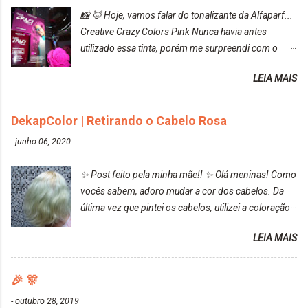
📸 🦊 Hoje, vamos falar do tonalizante da Alfaparf...
Creative Crazy Colors Pink Nunca havia antes
utilizado essa tinta, porém me surpreendi com o
resultado. Antes de usar, meu cabelo estava azul
LEIA MAIS
turquesa (meio desbotado), e após a utilização meu
cabelo ficou roxo com mechinhas azul, rosa e meio
cinza... FICOU LINDOOOOO!!! Cabelo antes: Cabelo
DekapColor | Retirando o Cabelo Rosa
depois: Bom, sobre a tinta, eu achei ela muito liquida,
-
junho 06, 2020
o que fez com que tudo a minha volta ficasse rosa.
Por ela ter um pigmento muito bom, tudo que caia
✨ Post feito pela minha mãe!! ✨ Olá meninas! Como
tinta ficava manchado. Meu banheiro inteiro ficou
vocês sabem, adoro mudar a cor dos cabelos. Da
rosa, minha mão, meu corpo todo, porém, ela tem
última vez que pintei os cabelos, utilizei a coloração
uma fixação muito boa (Deu para perceber kkk) Sem
da Maxton Louro Rosé, coloração permanente. Vale
contar do cheirinho de uva maravilhosooooo.
LEIA MAIS
ressaltar que meu cabelo estava platinado. O tom
Mesmo lavando, o cheirinho ficou no cabelo. Não
ficou um rosa antigo, cobriu muito bem e não
tem muito do que falar sobre a tinta. Super
manchou. Cabelo antes da coloração Resultado ✨
🎉 🎊
recomendo!!! * Caixinha e bisnaguinha com a tinta:
Post completo com todas as informações:
-
outubro 28, 2019
https://www.adrielly.com.br/2020/03/embelleze-