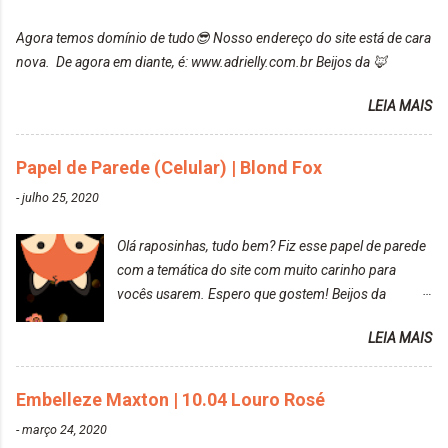
maxton-1004-louro-rose.html Depois de três meses
Agora temos domínio de tudo😎 Nosso endereço do site está de cara
de inúmeras lavagens, meu cabelo teve um bom
nova. De agora em diante, é: www.adrielly.com.br Beijos da 🦊
desbotamento da cor, ele ficou um rosa bem suave,
amei mais ainda o resultado. Depois de três meses
LEIA MAIS
Resolvi pintar novamente com a mesma anuance,
mas antes fiz uma limpeza de cor com o
Papel de Parede (Celular) | Blond Fox
DekapColor. Adorei o resultado da limpeza. Ficou
um tom loiro Barbie. Acho que vou demorar um
-
julho 25, 2020
pouquinho para pintar novamente. Resultado com o
DekapColor "Minha mãe é lindaaaaa" Para quem
Olá raposinhas, tudo bem? Fiz esse papel de parede
não conhece, o DekapColor é um p...
com a temática do site com muito carinho para
vocês usarem. Espero que gostem! Beijos da
raposa..
LEIA MAIS
Embelleze Maxton | 10.04 Louro Rosé
-
março 24, 2020