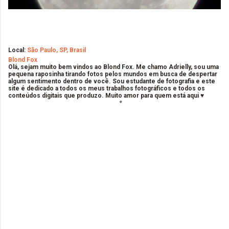
Local:
São Paulo, SP, Brasil
Blond Fox
Olá, sejam muito bem vindos ao Blond Fox. Me chamo Adrielly, sou uma
pequena raposinha tirando fotos pelos mundos em busca de despertar
algum sentimento dentro de você. Sou estudante de fotografia e este
site é dedicado a todos os meus trabalhos fotográficos e todos os
conteúdos digitais que produzo. Muito amor para quem está aqui ♥
C
o
m
e
n
t
á
r