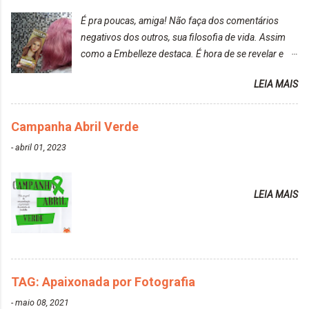
É pra poucas, amiga! Não faça dos comentários
negativos dos outros, sua filosofia de vida. Assim
como a Embelleze destaca. É hora de se revelar e
reconquistar o poder sobre a sua vida. Loira mais
LEIA MAIS
vip Maxton liberdade para ser mais você Loiro Rosé
10.04. Após 30 minutos no cabelo, retirei o excesso
da tintura no banho e notei que os fios estavam
Campanha Abril Verde
ressecados (Já ensinamos aqui no site, uma
-
abril 01, 2023
receitinha muito boa para cabelos ressecados:
https://www.adrielly.com.br/2020/03/receitinha-
caseira-cronograma-capilar.html ). Foi difícil retirar o
LEIA MAIS
excesso. É uma tintura fácil de aplicar, o cheiro é
agradável. Cabelo antes da descoloração da raiz:
Cabelo depois da descoloração da raiz: Resultado
do cabelo: *INFORMAÇÕES RELEVANTES
PRESENTE NA CAIXINHA* EMBELLEZE MAXTON
TAG: Apaixonada por Fotografia
LIBERDADE PARA SER MAIS VOCÊ 10.04 LOURO
ROSÉ ESTE KIT CONTÉM: TINTURA CREME 50 G
-
maio 08, 2021