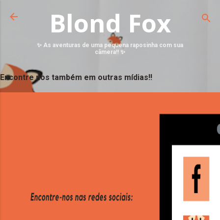
Blond Fox
✨ As aventuras de uma pequena raposinha com sua
câmera!! ✨
Encontre nos também em outras mídias!!