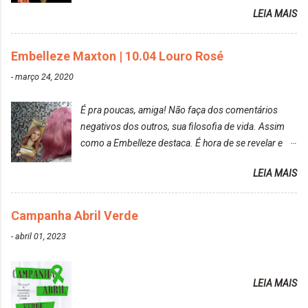
raposa..
LEIA MAIS
Embelleze Maxton | 10.04 Louro Rosé
-
março 24, 2020
É pra poucas, amiga! Não faça dos comentários
negativos dos outros, sua filosofia de vida. Assim
como a Embelleze destaca. É hora de se revelar e
reconquistar o poder sobre a sua vida. Loira mais
LEIA MAIS
vip Maxton liberdade para ser mais você Loiro Rosé
10.04. Após 30 minutos no cabelo, retirei o excesso
da tintura no banho e notei que os fios estavam
Campanha Abril Verde
ressecados (Já ensinamos aqui no site, uma
-
abril 01, 2023
receitinha muito boa para cabelos ressecados:
https://www.adrielly.com.br/2020/03/receitinha-
caseira-cronograma-capilar.html ). Foi difícil retirar o
LEIA MAIS
excesso. É uma tintura fácil de aplicar, o cheiro é