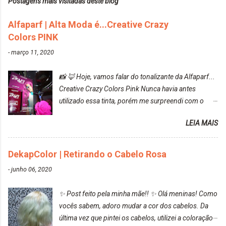
Postagens mais visitadas deste blog
Alfaparf | Alta Moda é...Creative Crazy
Colors PINK
-
março 11, 2020
📸 🦊 Hoje, vamos falar do tonalizante da Alfaparf...
Creative Crazy Colors Pink Nunca havia antes
utilizado essa tinta, porém me surpreendi com o
resultado. Antes de usar, meu cabelo estava azul
LEIA MAIS
turquesa (meio desbotado), e após a utilização meu
cabelo ficou roxo com mechinhas azul, rosa e meio
cinza... FICOU LINDOOOOO!!! Cabelo antes: Cabelo
DekapColor | Retirando o Cabelo Rosa
depois: Bom, sobre a tinta, eu achei ela muito liquida,
-
junho 06, 2020
o que fez com que tudo a minha volta ficasse rosa.
Por ela ter um pigmento muito bom, tudo que caia
✨ Post feito pela minha mãe!! ✨ Olá meninas! Como
tinta ficava manchado. Meu banheiro inteiro ficou
vocês sabem, adoro mudar a cor dos cabelos. Da
rosa, minha mão, meu corpo todo, porém, ela tem
última vez que pintei os cabelos, utilizei a coloração
uma fixação muito boa (Deu para perceber kkk) Sem