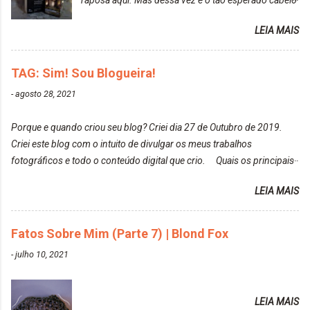
raposa aqui. Mas dessa vez é o tão esperado cabelo
particularmente não gosto de Tumblr e nem do We
rosa. Usei a tinta da Embelleze Maxton - 10.04
Heart It. Cite uma pessoa que você se inspira para
LEIA MAIS
Louro Rosé Se vocês não acompanharam a saga do
tirar suas fotos. Lorrayne Mavromatis. Adoro as
meu cabelo colorido, vou deixar aqui embaixo, o link
fotos delas. Você edita suas fotos ou prefere que
de todos que fiz para vocês verem: ✨ Alfaparf | Alta
TAG: Sim! Sou Blogueira!
elas fiquem no modo original? Sou do time foto
Moda é... Creative Crazy Colors Pink
modo original. Para uns, isso parece desleixo, mas
-
agosto 28, 2021
https://www.adrielly.com.br/2020/03/alfaparf-alta-
eu adoro mostrar para as pessoas a beleza natural
moda-ecreative-crazy.html ✨ Keraton Hard Colors |
de um determinado lugar ou de algo que estou
Porque e quando criou seu blog? Criei dia 27 de Outubro de 2019.
Turkiss Blue
fotografan...
Criei este blog com o intuito de divulgar os meus trabalhos
https://www.adrielly.com.br/2020/02/keraton-hard-
fotográficos e todo o conteúdo digital que crio. Quais os principais
colors-turkiss-blue.html ✨ Alpha Line | Máscara
assuntos do seu blog? Fotografia, beleza e viagens. Como tem sido a
Tonalizante Hidratante Pink
LEIA MAIS
vida de Blogueira? Tem sido um sonho. Minha família me apoia muito.
https://www.adrielly.com.br/2020/03/alpha-line-
Qual a parte chata da vida de Blogueira? Às vezes, a criatividade vai
mascara-tonalizante.html ✨ Keraton Hard Fix |
embora... O que tem de melhor em ser Blogueira? Ver o seu trabalho
Fatos Sobre Mim (Parte 7) | Blond Fox
Ozzy Lilac
sendo reconhecido. Aonde deseja chegar com o seu Blog? Muito
https://www.adrielly.com.br/2020/04/keraton-hard-
-
julho 10, 2021
além daquilo que imagino. Seu blog pra você é profissional ou passa-
fix-ozzy-lilac.html Como vocês podem ver, eu tentei
tempo? Vejo como sendo profissional. Me empenho muito fazendo
ter um cabelo rosa, mas a tonalidade nunca pegava
tudo para ele. Quais blogs acompanha, e quais indica? Eu acompanho
em meu cabelo, pois, sempre jogava tinta em cima
LEIA MAIS