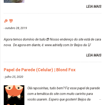
da Maxton Louro Rosé, coloração permanente. Vale
contar do cheirinho de uva maravilhosooooo.
LEIA MAIS
ressaltar que meu cabelo estava platinado. O tom
Mesmo lavando, o cheirinho ficou no cabelo. Não
ficou um rosa antigo, cobriu muito bem e não
tem muito do que falar sobre a tinta. Super
manchou. Cabelo antes da coloração Resultado ✨
🎉 🎊
recomendo!!! * Caixinha e bisnaguinha com a tinta:
Post completo com todas as informações:
-
outubro 28, 2019
https://www.adrielly.com.br/2020/03/embelleze-
maxton-1004-louro-rose.html Depois de três meses
Agora temos domínio de tudo😎 Nosso endereço do site está de cara
de inúmeras lavagens, meu cabelo teve um bom
nova. De agora em diante, é: www.adrielly.com.br Beijos da 🦊
desbotamento da cor, ele ficou um rosa bem suave,
amei mais ainda o resultado. Depois de três meses
LEIA MAIS
Resolvi pintar novamente com a mesma anuance,
mas antes fiz uma limpeza de cor com o
Papel de Parede (Celular) | Blond Fox
DekapColor. Adorei o resultado da limpeza. Ficou
um tom loiro Barbie. Acho que vou demorar um
-
julho 25, 2020
pouquinho para pintar novamente. Resultado com o
DekapColor "Minha mãe é lindaaaaa" Para quem
Olá raposinhas, tudo bem? Fiz esse papel de parede
não conhece, o DekapColor é um p...
com a temática do site com muito carinho para
vocês usarem. Espero que gostem! Beijos da