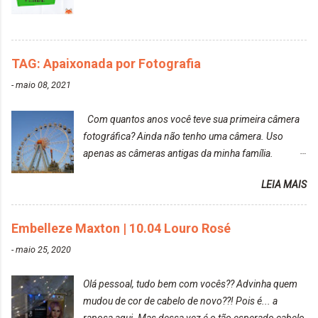
agradável. Cabelo antes da descoloração da raiz:
Cabelo depois da descoloração da raiz: Resultado
do cabelo: *INFORMAÇÕES RELEVANTES
PRESENTE NA CAIXINHA* EMBELLEZE MAXTON
TAG: Apaixonada por Fotografia
LIBERDADE PARA SER MAIS VOCÊ 10.04 LOURO
ROSÉ ESTE KIT CONTÉM: TINTURA CREME 50 G
-
maio 08, 2021
LOÇÃO REVELADORA MAXTON 20 VOL. 50 ML +
Par de luvas e um guia explicativo im...
Com quantos anos você teve sua primeira câmera
fotográfica? Ainda não tenho uma câmera. Uso
apenas as câmeras antigas da minha família.
Prefere fotografar ou ser fotografada? Antes, eu
LEIA MAIS
diria que gosto mais de fotografar, mas comecei a
gostar bastante de ser a minha modelo. Você tem
uma boa câmera para fotografar? Ainda não tenho
Embelleze Maxton | 10.04 Louro Rosé
uma super câmera profissional. Por enquanto, a
-
maio 25, 2020
câmera que eu uso e gosto muito é a Sony
CyberShot- DSCW350. Você fotografa e publica
Olá pessoal, tudo bem com vocês?? Advinha quem
suas fotos? Sim. Posto aqui e pelas minhas páginas.
mudou de cor de cabelo de novo??! Pois é... a
Tumblr, We heart it, ou instagram? Instagram. Eu