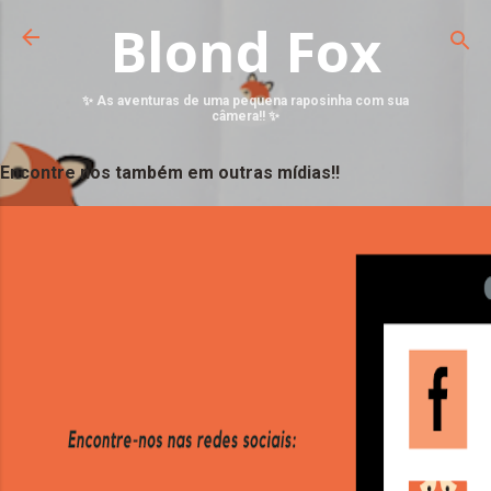
Blond Fox
✨ As aventuras de uma pequena raposinha com sua
câmera!! ✨
Encontre nos também em outras mídias!!