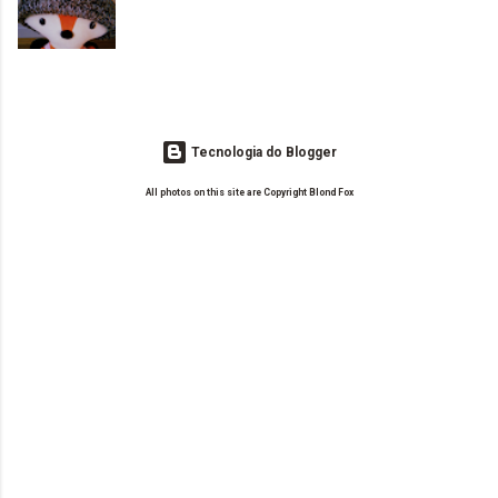
o Drilly Design e comecei a ler as postagens do antigo blog da Sweet
de tinta. O que result...
Carol "Magic Days". Tem sido fácil o convívio com seguidoras e
leitoras? Claro. Seu blog já esta como quer, ou ainda ...
Tecnologia do Blogger
All photos on this site are Copyright Blond Fox