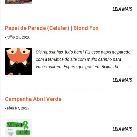
reconquistar o poder sobre a sua vida. Loira mais
LEIA MAIS
vip Maxton liberdade para ser mais você Loiro Rosé
10.04. Após 30 minutos no cabelo, retirei o excesso
da tintura no banho e notei que os fios estavam
Papel de Parede (Celular) | Blond Fox
ressecados (Já ensinamos aqui no site, uma
-
julho 25, 2020
receitinha muito boa para cabelos ressecados:
https://www.adrielly.com.br/2020/03/receitinha-
Olá raposinhas, tudo bem? Fiz esse papel de parede
caseira-cronograma-capilar.html ). Foi difícil retirar o
com a temática do site com muito carinho para
excesso. É uma tintura fácil de aplicar, o cheiro é
vocês usarem. Espero que gostem! Beijos da
agradável. Cabelo antes da descoloração da raiz:
raposa..
Cabelo depois da descoloração da raiz: Resultado
LEIA MAIS
do cabelo: *INFORMAÇÕES RELEVANTES
PRESENTE NA CAIXINHA* EMBELLEZE MAXTON
Campanha Abril Verde
LIBERDADE PARA SER MAIS VOCÊ 10.04 LOURO
ROSÉ ESTE KIT CONTÉM: TINTURA CREME 50 G
-
abril 01, 2023
LOÇÃO REVELADORA MAXTON 20 VOL. 50 ML +
Par de luvas e um guia explicativo im...
LEIA MAIS