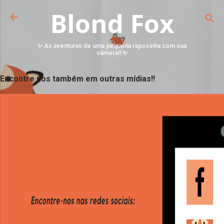
Blond Fox
✨ As aventuras de uma pequena raposinha com sua
câmera!! ✨
Encontre nos também em outras mídias!!