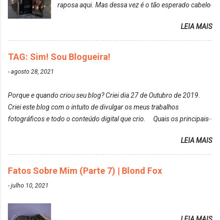
raposa aqui. Mas dessa vez é o tão esperado cabelo
particularmente não gosto de Tumblr e nem do We
rosa. Usei a tinta da Embelleze Maxton - 10.04
Heart It. Cite uma pessoa que você se inspira para
LEIA MAIS
Louro Rosé Se vocês não acompanharam a saga do
tirar suas fotos. Lorrayne Mavromatis. Adoro as
meu cabelo colorido, vou deixar aqui embaixo, o link
fotos delas. Você edita suas fotos ou prefere que
de todos que fiz para vocês verem: ✨ Alfaparf | Alta
TAG: Sim! Sou Blogueira!
elas fiquem no modo original? Sou do time foto
Moda é... Creative Crazy Colors Pink
modo original. Para uns, isso parece desleixo, mas
-
agosto 28, 2021
https://www.adrielly.com.br/2020/03/alfaparf-alta-
eu adoro mostrar para as pessoas a beleza natural
moda-ecreative-crazy.html ✨ Keraton Hard Colors |
de um determinado lugar ou de algo que estou
Porque e quando criou seu blog? Criei dia 27 de Outubro de 2019.
Turkiss Blue
fotografan...
Criei este blog com o intuito de divulgar os meus trabalhos
https://www.adrielly.com.br/2020/02/keraton-hard-
fotográficos e todo o conteúdo digital que crio. Quais os principais
colors-turkiss-blue.html ✨ Alpha Line | Máscara
assuntos do seu blog? Fotografia, beleza e viagens. Como tem sido a
Tonalizante Hidratante Pink
LEIA MAIS
vida de Blogueira? Tem sido um sonho. Minha família me apoia muito.
https://www.adrielly.com.br/2020/03/alpha-line-
Qual a parte chata da vida de Blogueira? Às vezes, a criatividade vai
mascara-tonalizante.html ✨ Keraton Hard Fix |
embora... O que tem de melhor em ser Blogueira? Ver o seu trabalho
Fatos Sobre Mim (Parte 7) | Blond Fox
Ozzy Lilac
sendo reconhecido. Aonde deseja chegar com o seu Blog? Muito
https://www.adrielly.com.br/2020/04/keraton-hard-
-
julho 10, 2021
além daquilo que imagino. Seu blog pra você é profissional ou passa-
fix-ozzy-lilac.html Como vocês podem ver, eu tentei
tempo? Vejo como sendo profissional. Me empenho muito fazendo
ter um cabelo rosa, mas a tonalidade nunca pegava
tudo para ele. Quais blogs acompanha, e quais indica? Eu acompanho
em meu cabelo, pois, sempre jogava tinta em cima
LEIA MAIS