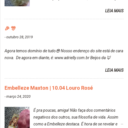
uma fixação muito boa (Deu para perceber kkk) Sem
da Maxton Louro Rosé, coloração permanente. Vale
contar do cheirinho de uva maravilhosooooo.
LEIA MAIS
ressaltar que meu cabelo estava platinado. O tom
Mesmo lavando, o cheirinho ficou no cabelo. Não
ficou um rosa antigo, cobriu muito bem e não
tem muito do que falar sobre a tinta. Super
manchou. Cabelo antes da coloração Resultado ✨
🎉 🎊
recomendo!!! * Caixinha e bisnaguinha com a tinta:
Post completo com todas as informações:
-
outubro 28, 2019
https://www.adrielly.com.br/2020/03/embelleze-
maxton-1004-louro-rose.html Depois de três meses
Agora temos domínio de tudo😎 Nosso endereço do site está de cara
de inúmeras lavagens, meu cabelo teve um bom
nova. De agora em diante, é: www.adrielly.com.br Beijos da 🦊
desbotamento da cor, ele ficou um rosa bem suave,
amei mais ainda o resultado. Depois de três meses
LEIA MAIS
Resolvi pintar novamente com a mesma anuance,
mas antes fiz uma limpeza de cor com o
Embelleze Maxton | 10.04 Louro Rosé
DekapColor. Adorei o resultado da limpeza. Ficou
um tom loiro Barbie. Acho que vou demorar um
-
março 24, 2020
pouquinho para pintar novamente. Resultado com o
DekapColor "Minha mãe é lindaaaaa" Para quem
É pra poucas, amiga! Não faça dos comentários
não conhece, o DekapColor é um p...
negativos dos outros, sua filosofia de vida. Assim
como a Embelleze destaca. É hora de se revelar e