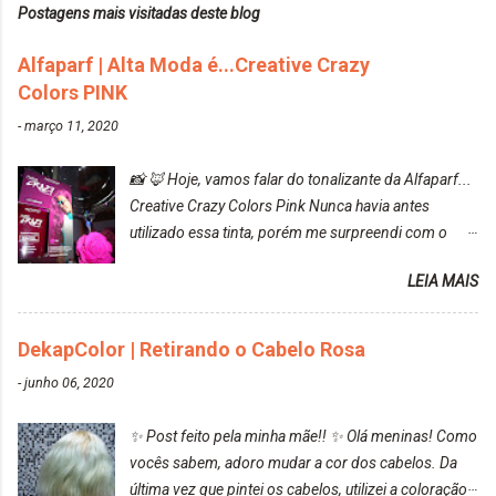
Postagens mais visitadas deste blog
Alfaparf | Alta Moda é...Creative Crazy
Colors PINK
-
março 11, 2020
📸 🦊 Hoje, vamos falar do tonalizante da Alfaparf...
Creative Crazy Colors Pink Nunca havia antes
utilizado essa tinta, porém me surpreendi com o
resultado. Antes de usar, meu cabelo estava azul
LEIA MAIS
turquesa (meio desbotado), e após a utilização meu
cabelo ficou roxo com mechinhas azul, rosa e meio
cinza... FICOU LINDOOOOO!!! Cabelo antes: Cabelo
DekapColor | Retirando o Cabelo Rosa
depois: Bom, sobre a tinta, eu achei ela muito liquida,
-
junho 06, 2020
o que fez com que tudo a minha volta ficasse rosa.
Por ela ter um pigmento muito bom, tudo que caia
✨ Post feito pela minha mãe!! ✨ Olá meninas! Como
tinta ficava manchado. Meu banheiro inteiro ficou
vocês sabem, adoro mudar a cor dos cabelos. Da
rosa, minha mão, meu corpo todo, porém, ela tem
última vez que pintei os cabelos, utilizei a coloração