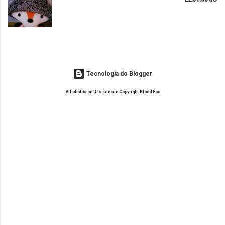
o Drilly Design e comecei a ler as postagens do antigo blog da Sweet
de tinta. O que result...
Carol "Magic Days". Tem sido fácil o convívio com seguidoras e
leitoras? Claro. Seu blog já esta como quer, ou ainda ...
Tecnologia do Blogger
All photos on this site are Copyright Blond Fox