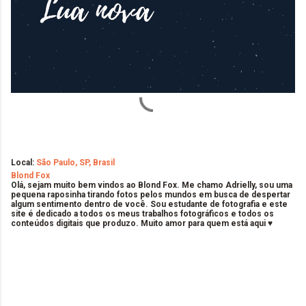
Local:
São Paulo, SP, Brasil
Blond Fox
Olá, sejam muito bem vindos ao Blond Fox. Me chamo Adrielly, sou uma
pequena raposinha tirando fotos pelos mundos em busca de despertar
algum sentimento dentro de você. Sou estudante de fotografia e este
site é dedicado a todos os meus trabalhos fotográficos e todos os
conteúdos digitais que produzo. Muito amor para quem está aqui ♥
C
o
m