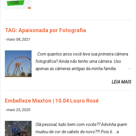
TAG: Apaixonada por Fotografia
-
maio 08, 2021
Com quantos anos você teve sua primeira câmera
fotográfica? Ainda não tenho uma câmera. Uso
apenas as câmeras antigas da minha família.
Prefere fotografar ou ser fotografada? Antes, eu
LEIA MAIS
diria que gosto mais de fotografar, mas comecei a
gostar bastante de ser a minha modelo. Você tem
uma boa câmera para fotografar? Ainda não tenho
Embelleze Maxton | 10.04 Louro Rosé
uma super câmera profissional. Por enquanto, a
-
maio 25, 2020
câmera que eu uso e gosto muito é a Sony
CyberShot- DSCW350. Você fotografa e publica
Olá pessoal, tudo bem com vocês?? Advinha quem
suas fotos? Sim. Posto aqui e pelas minhas páginas.
mudou de cor de cabelo de novo??! Pois é... a
Tumblr, We heart it, ou instagram? Instagram. Eu