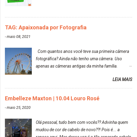
TAG: Apaixonada por Fotografia
-
maio 08, 2021
Com quantos anos você teve sua primeira câmera
fotográfica? Ainda não tenho uma câmera. Uso
apenas as câmeras antigas da minha família.
Prefere fotografar ou ser fotografada? Antes, eu
LEIA MAIS
diria que gosto mais de fotografar, mas comecei a
gostar bastante de ser a minha modelo. Você tem
uma boa câmera para fotografar? Ainda não tenho
Embelleze Maxton | 10.04 Louro Rosé
uma super câmera profissional. Por enquanto, a
-
maio 25, 2020
câmera que eu uso e gosto muito é a Sony
CyberShot- DSCW350. Você fotografa e publica
Olá pessoal, tudo bem com vocês?? Advinha quem
suas fotos? Sim. Posto aqui e pelas minhas páginas.
mudou de cor de cabelo de novo??! Pois é... a
Tumblr, We heart it, ou instagram? Instagram. Eu