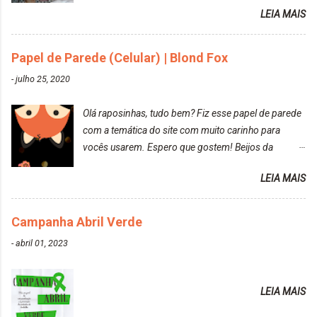
reconquistar o poder sobre a sua vida. Loira mais
LEIA MAIS
vip Maxton liberdade para ser mais você Loiro Rosé
10.04. Após 30 minutos no cabelo, retirei o excesso
da tintura no banho e notei que os fios estavam
Papel de Parede (Celular) | Blond Fox
ressecados (Já ensinamos aqui no site, uma
-
julho 25, 2020
receitinha muito boa para cabelos ressecados:
https://www.adrielly.com.br/2020/03/receitinha-
Olá raposinhas, tudo bem? Fiz esse papel de parede
caseira-cronograma-capilar.html ). Foi difícil retirar o
com a temática do site com muito carinho para
excesso. É uma tintura fácil de aplicar, o cheiro é
vocês usarem. Espero que gostem! Beijos da
agradável. Cabelo antes da descoloração da raiz:
raposa..
Cabelo depois da descoloração da raiz: Resultado
LEIA MAIS
do cabelo: *INFORMAÇÕES RELEVANTES
PRESENTE NA CAIXINHA* EMBELLEZE MAXTON
Campanha Abril Verde
LIBERDADE PARA SER MAIS VOCÊ 10.04 LOURO
ROSÉ ESTE KIT CONTÉM: TINTURA CREME 50 G
-
abril 01, 2023
LOÇÃO REVELADORA MAXTON 20 VOL. 50 ML +
Par de luvas e um guia explicativo im...
LEIA MAIS