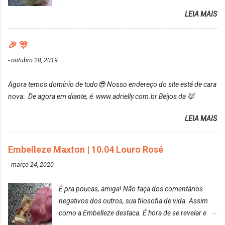
da Maxton Louro Rosé, coloração permanente. Vale
contar do cheirinho de uva maravilhosooooo.
LEIA MAIS
ressaltar que meu cabelo estava platinado. O tom
Mesmo lavando, o cheirinho ficou no cabelo. Não
ficou um rosa antigo, cobriu muito bem e não
tem muito do que falar sobre a tinta. Super
manchou. Cabelo antes da coloração Resultado ✨
🎉 🎊
recomendo!!! * Caixinha e bisnaguinha com a tinta:
Post completo com todas as informações:
-
outubro 28, 2019
https://www.adrielly.com.br/2020/03/embelleze-
maxton-1004-louro-rose.html Depois de três meses
Agora temos domínio de tudo😎 Nosso endereço do site está de cara
de inúmeras lavagens, meu cabelo teve um bom
nova. De agora em diante, é: www.adrielly.com.br Beijos da 🦊
desbotamento da cor, ele ficou um rosa bem suave,
amei mais ainda o resultado. Depois de três meses
LEIA MAIS
Resolvi pintar novamente com a mesma anuance,
mas antes fiz uma limpeza de cor com o
Embelleze Maxton | 10.04 Louro Rosé
DekapColor. Adorei o resultado da limpeza. Ficou
um tom loiro Barbie. Acho que vou demorar um
-
março 24, 2020
pouquinho para pintar novamente. Resultado com o
DekapColor "Minha mãe é lindaaaaa" Para quem
É pra poucas, amiga! Não faça dos comentários
não conhece, o DekapColor é um p...
negativos dos outros, sua filosofia de vida. Assim
como a Embelleze destaca. É hora de se revelar e