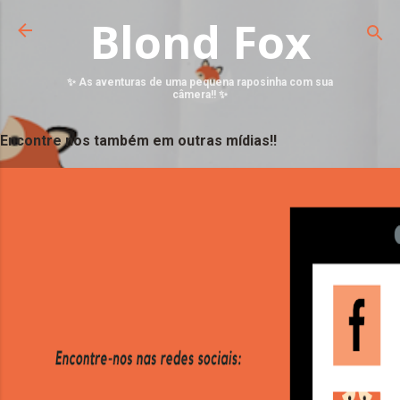
Blond Fox
✨ As aventuras de uma pequena raposinha com sua
câmera!! ✨
Encontre nos também em outras mídias!!