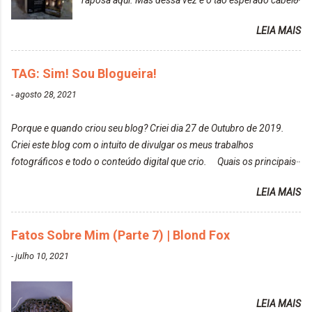
raposa aqui. Mas dessa vez é o tão esperado cabelo
particularmente não gosto de Tumblr e nem do We
rosa. Usei a tinta da Embelleze Maxton - 10.04
Heart It. Cite uma pessoa que você se inspira para
LEIA MAIS
Louro Rosé Se vocês não acompanharam a saga do
tirar suas fotos. Lorrayne Mavromatis. Adoro as
meu cabelo colorido, vou deixar aqui embaixo, o link
fotos delas. Você edita suas fotos ou prefere que
de todos que fiz para vocês verem: ✨ Alfaparf | Alta
TAG: Sim! Sou Blogueira!
elas fiquem no modo original? Sou do time foto
Moda é... Creative Crazy Colors Pink
modo original. Para uns, isso parece desleixo, mas
-
agosto 28, 2021
https://www.adrielly.com.br/2020/03/alfaparf-alta-
eu adoro mostrar para as pessoas a beleza natural
moda-ecreative-crazy.html ✨ Keraton Hard Colors |
de um determinado lugar ou de algo que estou
Porque e quando criou seu blog? Criei dia 27 de Outubro de 2019.
Turkiss Blue
fotografan...
Criei este blog com o intuito de divulgar os meus trabalhos
https://www.adrielly.com.br/2020/02/keraton-hard-
fotográficos e todo o conteúdo digital que crio. Quais os principais
colors-turkiss-blue.html ✨ Alpha Line | Máscara
assuntos do seu blog? Fotografia, beleza e viagens. Como tem sido a
Tonalizante Hidratante Pink
LEIA MAIS
vida de Blogueira? Tem sido um sonho. Minha família me apoia muito.
https://www.adrielly.com.br/2020/03/alpha-line-
Qual a parte chata da vida de Blogueira? Às vezes, a criatividade vai
mascara-tonalizante.html ✨ Keraton Hard Fix |
embora... O que tem de melhor em ser Blogueira? Ver o seu trabalho
Fatos Sobre Mim (Parte 7) | Blond Fox
Ozzy Lilac
sendo reconhecido. Aonde deseja chegar com o seu Blog? Muito
https://www.adrielly.com.br/2020/04/keraton-hard-
-
julho 10, 2021
além daquilo que imagino. Seu blog pra você é profissional ou passa-
fix-ozzy-lilac.html Como vocês podem ver, eu tentei
tempo? Vejo como sendo profissional. Me empenho muito fazendo
ter um cabelo rosa, mas a tonalidade nunca pegava
tudo para ele. Quais blogs acompanha, e quais indica? Eu acompanho
em meu cabelo, pois, sempre jogava tinta em cima
LEIA MAIS