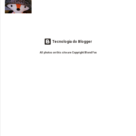
o Drilly Design e comecei a ler as postagens do antigo blog da Sweet
de tinta. O que result...
Carol "Magic Days". Tem sido fácil o convívio com seguidoras e
leitoras? Claro. Seu blog já esta como quer, ou ainda ...
Tecnologia do Blogger
All photos on this site are Copyright Blond Fox