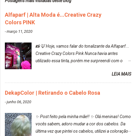
Postagens mais visitadas deste blog
Alfaparf | Alta Moda é...Creative Crazy
Colors PINK
-
março 11, 2020
📸 🦊 Hoje, vamos falar do tonalizante da Alfaparf...
Creative Crazy Colors Pink Nunca havia antes
utilizado essa tinta, porém me surpreendi com o
resultado. Antes de usar, meu cabelo estava azul
LEIA MAIS
turquesa (meio desbotado), e após a utilização meu
cabelo ficou roxo com mechinhas azul, rosa e meio
cinza... FICOU LINDOOOOO!!! Cabelo antes: Cabelo
DekapColor | Retirando o Cabelo Rosa
depois: Bom, sobre a tinta, eu achei ela muito liquida,
-
junho 06, 2020
o que fez com que tudo a minha volta ficasse rosa.
Por ela ter um pigmento muito bom, tudo que caia
✨ Post feito pela minha mãe!! ✨ Olá meninas! Como
tinta ficava manchado. Meu banheiro inteiro ficou
vocês sabem, adoro mudar a cor dos cabelos. Da
rosa, minha mão, meu corpo todo, porém, ela tem
última vez que pintei os cabelos, utilizei a coloração
uma fixação muito boa (Deu para perceber kkk) Sem