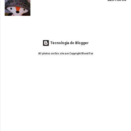
o Drilly Design e comecei a ler as postagens do antigo blog da Sweet
de tinta. O que result...
Carol "Magic Days". Tem sido fácil o convívio com seguidoras e
leitoras? Claro. Seu blog já esta como quer, ou ainda ...
Tecnologia do Blogger
All photos on this site are Copyright Blond Fox