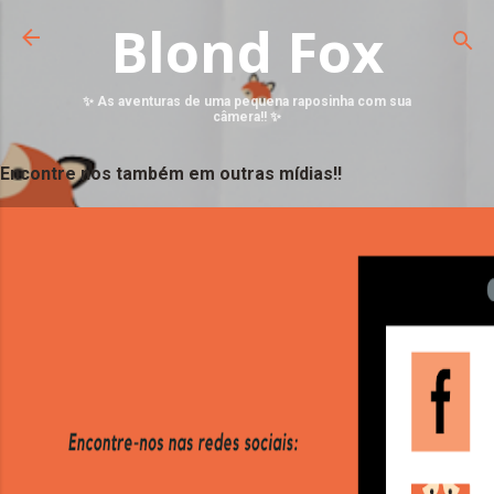
Blond Fox
✨ As aventuras de uma pequena raposinha com sua
câmera!! ✨
Encontre nos também em outras mídias!!