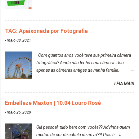
agradável. Cabelo antes da descoloração da raiz:
Cabelo depois da descoloração da raiz: Resultado
do cabelo: *INFORMAÇÕES RELEVANTES
PRESENTE NA CAIXINHA* EMBELLEZE MAXTON
TAG: Apaixonada por Fotografia
LIBERDADE PARA SER MAIS VOCÊ 10.04 LOURO
ROSÉ ESTE KIT CONTÉM: TINTURA CREME 50 G
-
maio 08, 2021
LOÇÃO REVELADORA MAXTON 20 VOL. 50 ML +
Par de luvas e um guia explicativo im...
Com quantos anos você teve sua primeira câmera
fotográfica? Ainda não tenho uma câmera. Uso
apenas as câmeras antigas da minha família.
Prefere fotografar ou ser fotografada? Antes, eu
LEIA MAIS
diria que gosto mais de fotografar, mas comecei a
gostar bastante de ser a minha modelo. Você tem
uma boa câmera para fotografar? Ainda não tenho
Embelleze Maxton | 10.04 Louro Rosé
uma super câmera profissional. Por enquanto, a
-
maio 25, 2020
câmera que eu uso e gosto muito é a Sony
CyberShot- DSCW350. Você fotografa e publica
Olá pessoal, tudo bem com vocês?? Advinha quem
suas fotos? Sim. Posto aqui e pelas minhas páginas.
mudou de cor de cabelo de novo??! Pois é... a
Tumblr, We heart it, ou instagram? Instagram. Eu