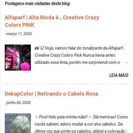
Postagens mais visitadas deste blog
Alfaparf | Alta Moda é...Creative Crazy
Colors PINK
-
março 11, 2020
📸 🦊 Hoje, vamos falar do tonalizante da Alfaparf...
Creative Crazy Colors Pink Nunca havia antes
utilizado essa tinta, porém me surpreendi com o
resultado. Antes de usar, meu cabelo estava azul
LEIA MAIS
turquesa (meio desbotado), e após a utilização meu
cabelo ficou roxo com mechinhas azul, rosa e meio
cinza... FICOU LINDOOOOO!!! Cabelo antes: Cabelo
DekapColor | Retirando o Cabelo Rosa
depois: Bom, sobre a tinta, eu achei ela muito liquida,
-
junho 06, 2020
o que fez com que tudo a minha volta ficasse rosa.
Por ela ter um pigmento muito bom, tudo que caia
✨ Post feito pela minha mãe!! ✨ Olá meninas! Como
tinta ficava manchado. Meu banheiro inteiro ficou
vocês sabem, adoro mudar a cor dos cabelos. Da
rosa, minha mão, meu corpo todo, porém, ela tem
última vez que pintei os cabelos, utilizei a coloração