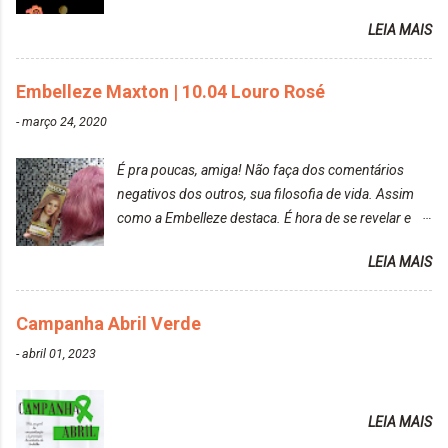
raposa..
LEIA MAIS
Embelleze Maxton | 10.04 Louro Rosé
-
março 24, 2020
É pra poucas, amiga! Não faça dos comentários
negativos dos outros, sua filosofia de vida. Assim
como a Embelleze destaca. É hora de se revelar e
reconquistar o poder sobre a sua vida. Loira mais
LEIA MAIS
vip Maxton liberdade para ser mais você Loiro Rosé
10.04. Após 30 minutos no cabelo, retirei o excesso
da tintura no banho e notei que os fios estavam
Campanha Abril Verde
ressecados (Já ensinamos aqui no site, uma
-
abril 01, 2023
receitinha muito boa para cabelos ressecados:
https://www.adrielly.com.br/2020/03/receitinha-
caseira-cronograma-capilar.html ). Foi difícil retirar o
LEIA MAIS
excesso. É uma tintura fácil de aplicar, o cheiro é