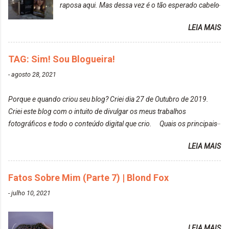
raposa aqui. Mas dessa vez é o tão esperado cabelo
particularmente não gosto de Tumblr e nem do We
rosa. Usei a tinta da Embelleze Maxton - 10.04
Heart It. Cite uma pessoa que você se inspira para
LEIA MAIS
Louro Rosé Se vocês não acompanharam a saga do
tirar suas fotos. Lorrayne Mavromatis. Adoro as
meu cabelo colorido, vou deixar aqui embaixo, o link
fotos delas. Você edita suas fotos ou prefere que
de todos que fiz para vocês verem: ✨ Alfaparf | Alta
TAG: Sim! Sou Blogueira!
elas fiquem no modo original? Sou do time foto
Moda é... Creative Crazy Colors Pink
modo original. Para uns, isso parece desleixo, mas
-
agosto 28, 2021
https://www.adrielly.com.br/2020/03/alfaparf-alta-
eu adoro mostrar para as pessoas a beleza natural
moda-ecreative-crazy.html ✨ Keraton Hard Colors |
de um determinado lugar ou de algo que estou
Porque e quando criou seu blog? Criei dia 27 de Outubro de 2019.
Turkiss Blue
fotografan...
Criei este blog com o intuito de divulgar os meus trabalhos
https://www.adrielly.com.br/2020/02/keraton-hard-
fotográficos e todo o conteúdo digital que crio. Quais os principais
colors-turkiss-blue.html ✨ Alpha Line | Máscara
assuntos do seu blog? Fotografia, beleza e viagens. Como tem sido a
Tonalizante Hidratante Pink
LEIA MAIS
vida de Blogueira? Tem sido um sonho. Minha família me apoia muito.
https://www.adrielly.com.br/2020/03/alpha-line-
Qual a parte chata da vida de Blogueira? Às vezes, a criatividade vai
mascara-tonalizante.html ✨ Keraton Hard Fix |
embora... O que tem de melhor em ser Blogueira? Ver o seu trabalho
Fatos Sobre Mim (Parte 7) | Blond Fox
Ozzy Lilac
sendo reconhecido. Aonde deseja chegar com o seu Blog? Muito
https://www.adrielly.com.br/2020/04/keraton-hard-
-
julho 10, 2021
além daquilo que imagino. Seu blog pra você é profissional ou passa-
fix-ozzy-lilac.html Como vocês podem ver, eu tentei
tempo? Vejo como sendo profissional. Me empenho muito fazendo
ter um cabelo rosa, mas a tonalidade nunca pegava
tudo para ele. Quais blogs acompanha, e quais indica? Eu acompanho
em meu cabelo, pois, sempre jogava tinta em cima
LEIA MAIS