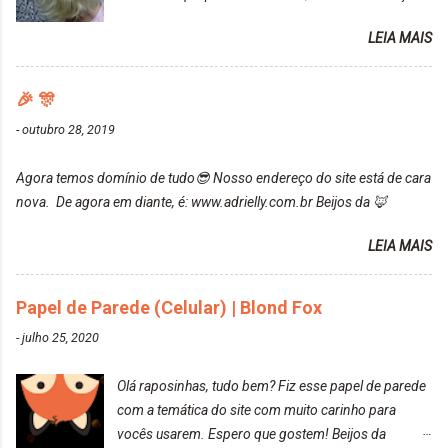
uma fixação muito boa (Deu para perceber kkk) Sem
da Maxton Louro Rosé, coloração permanente. Vale
contar do cheirinho de uva maravilhosooooo.
LEIA MAIS
ressaltar que meu cabelo estava platinado. O tom
Mesmo lavando, o cheirinho ficou no cabelo. Não
ficou um rosa antigo, cobriu muito bem e não
tem muito do que falar sobre a tinta. Super
manchou. Cabelo antes da coloração Resultado ✨
🎉 🎊
recomendo!!! * Caixinha e bisnaguinha com a tinta:
Post completo com todas as informações:
-
outubro 28, 2019
https://www.adrielly.com.br/2020/03/embelleze-
maxton-1004-louro-rose.html Depois de três meses
Agora temos domínio de tudo😎 Nosso endereço do site está de cara
de inúmeras lavagens, meu cabelo teve um bom
nova. De agora em diante, é: www.adrielly.com.br Beijos da 🦊
desbotamento da cor, ele ficou um rosa bem suave,
amei mais ainda o resultado. Depois de três meses
LEIA MAIS
Resolvi pintar novamente com a mesma anuance,
mas antes fiz uma limpeza de cor com o
Papel de Parede (Celular) | Blond Fox
DekapColor. Adorei o resultado da limpeza. Ficou
um tom loiro Barbie. Acho que vou demorar um
-
julho 25, 2020
pouquinho para pintar novamente. Resultado com o
DekapColor "Minha mãe é lindaaaaa" Para quem
Olá raposinhas, tudo bem? Fiz esse papel de parede
não conhece, o DekapColor é um p...
com a temática do site com muito carinho para
vocês usarem. Espero que gostem! Beijos da