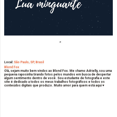
Local:
São Paulo, SP, Brasil
Blond Fox
Olá, sejam muito bem vindos ao Blond Fox. Me chamo Adrielly, sou uma
pequena raposinha tirando fotos pelos mundos em busca de despertar
algum sentimento dentro de você. Sou estudante de fotografia e este
site é dedicado a todos os meus trabalhos fotográficos e todos os
conteúdos digitais que produzo. Muito amor para quem está aqui ♥
C
o
m