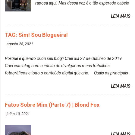
raposa aqui. Mas dessa vez é o tão esperado cabelo
particularmente não gosto de Tumblr e nem do We
rosa. Usei a tinta da Embelleze Maxton - 10.04
Heart It. Cite uma pessoa que você se inspira para
LEIA MAIS
Louro Rosé Se vocês não acompanharam a saga do
tirar suas fotos. Lorrayne Mavromatis. Adoro as
meu cabelo colorido, vou deixar aqui embaixo, o link
fotos delas. Você edita suas fotos ou prefere que
de todos que fiz para vocês verem: ✨ Alfaparf | Alta
TAG: Sim! Sou Blogueira!
elas fiquem no modo original? Sou do time foto
Moda é... Creative Crazy Colors Pink
modo original. Para uns, isso parece desleixo, mas
-
agosto 28, 2021
https://www.adrielly.com.br/2020/03/alfaparf-alta-
eu adoro mostrar para as pessoas a beleza natural
moda-ecreative-crazy.html ✨ Keraton Hard Colors |
de um determinado lugar ou de algo que estou
Porque e quando criou seu blog? Criei dia 27 de Outubro de 2019.
Turkiss Blue
fotografan...
Criei este blog com o intuito de divulgar os meus trabalhos
https://www.adrielly.com.br/2020/02/keraton-hard-
fotográficos e todo o conteúdo digital que crio. Quais os principais
colors-turkiss-blue.html ✨ Alpha Line | Máscara
assuntos do seu blog? Fotografia, beleza e viagens. Como tem sido a
Tonalizante Hidratante Pink
LEIA MAIS
vida de Blogueira? Tem sido um sonho. Minha família me apoia muito.
https://www.adrielly.com.br/2020/03/alpha-line-
Qual a parte chata da vida de Blogueira? Às vezes, a criatividade vai
mascara-tonalizante.html ✨ Keraton Hard Fix |
embora... O que tem de melhor em ser Blogueira? Ver o seu trabalho
Fatos Sobre Mim (Parte 7) | Blond Fox
Ozzy Lilac
sendo reconhecido. Aonde deseja chegar com o seu Blog? Muito
https://www.adrielly.com.br/2020/04/keraton-hard-
-
julho 10, 2021
além daquilo que imagino. Seu blog pra você é profissional ou passa-
fix-ozzy-lilac.html Como vocês podem ver, eu tentei
tempo? Vejo como sendo profissional. Me empenho muito fazendo
ter um cabelo rosa, mas a tonalidade nunca pegava
tudo para ele. Quais blogs acompanha, e quais indica? Eu acompanho
em meu cabelo, pois, sempre jogava tinta em cima
LEIA MAIS