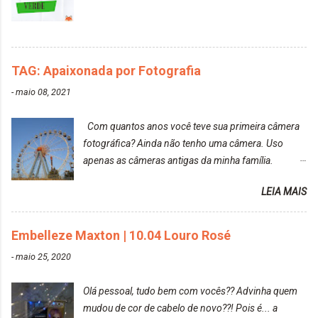
TAG: Apaixonada por Fotografia
-
maio 08, 2021
Com quantos anos você teve sua primeira câmera
fotográfica? Ainda não tenho uma câmera. Uso
apenas as câmeras antigas da minha família.
Prefere fotografar ou ser fotografada? Antes, eu
LEIA MAIS
diria que gosto mais de fotografar, mas comecei a
gostar bastante de ser a minha modelo. Você tem
uma boa câmera para fotografar? Ainda não tenho
Embelleze Maxton | 10.04 Louro Rosé
uma super câmera profissional. Por enquanto, a
-
maio 25, 2020
câmera que eu uso e gosto muito é a Sony
CyberShot- DSCW350. Você fotografa e publica
Olá pessoal, tudo bem com vocês?? Advinha quem
suas fotos? Sim. Posto aqui e pelas minhas páginas.
mudou de cor de cabelo de novo??! Pois é... a
Tumblr, We heart it, ou instagram? Instagram. Eu