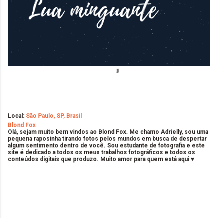
Local:
São Paulo, SP, Brasil
Blond Fox
Olá, sejam muito bem vindos ao Blond Fox. Me chamo Adrielly, sou uma
pequena raposinha tirando fotos pelos mundos em busca de despertar
algum sentimento dentro de você. Sou estudante de fotografia e este
site é dedicado a todos os meus trabalhos fotográficos e todos os
conteúdos digitais que produzo. Muito amor para quem está aqui ♥
C
o
m