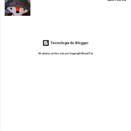
o Drilly Design e comecei a ler as postagens do antigo blog da Sweet
de tinta. O que result...
Carol "Magic Days". Tem sido fácil o convívio com seguidoras e
leitoras? Claro. Seu blog já esta como quer, ou ainda ...
Tecnologia do Blogger
All photos on this site are Copyright Blond Fox