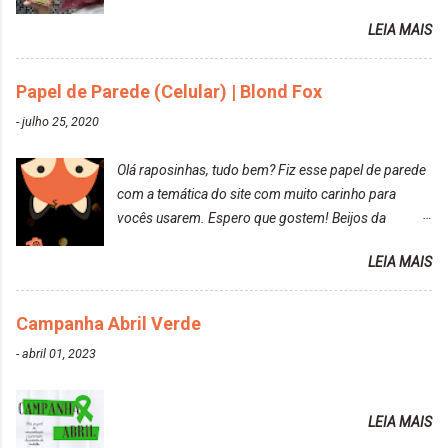
reconquistar o poder sobre a sua vida. Loira mais
LEIA MAIS
vip Maxton liberdade para ser mais você Loiro Rosé
10.04. Após 30 minutos no cabelo, retirei o excesso
da tintura no banho e notei que os fios estavam
Papel de Parede (Celular) | Blond Fox
ressecados (Já ensinamos aqui no site, uma
-
julho 25, 2020
receitinha muito boa para cabelos ressecados:
https://www.adrielly.com.br/2020/03/receitinha-
Olá raposinhas, tudo bem? Fiz esse papel de parede
caseira-cronograma-capilar.html ). Foi difícil retirar o
com a temática do site com muito carinho para
excesso. É uma tintura fácil de aplicar, o cheiro é
vocês usarem. Espero que gostem! Beijos da
agradável. Cabelo antes da descoloração da raiz:
raposa..
Cabelo depois da descoloração da raiz: Resultado
LEIA MAIS
do cabelo: *INFORMAÇÕES RELEVANTES
PRESENTE NA CAIXINHA* EMBELLEZE MAXTON
Campanha Abril Verde
LIBERDADE PARA SER MAIS VOCÊ 10.04 LOURO
ROSÉ ESTE KIT CONTÉM: TINTURA CREME 50 G
-
abril 01, 2023
LOÇÃO REVELADORA MAXTON 20 VOL. 50 ML +
Par de luvas e um guia explicativo im...
LEIA MAIS