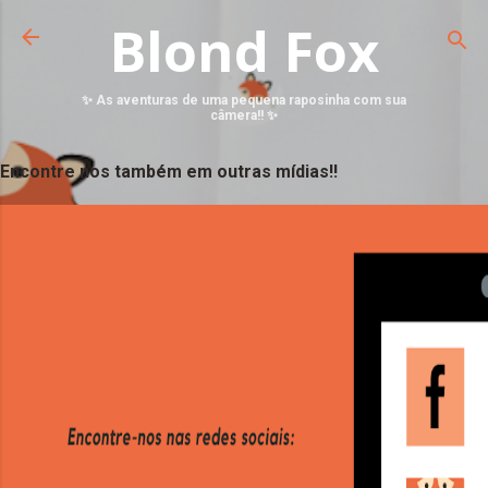
Blond Fox
✨ As aventuras de uma pequena raposinha com sua
câmera!! ✨
Encontre nos também em outras mídias!!