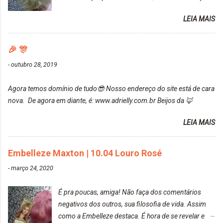
uma fixação muito boa (Deu para perceber kkk) Sem
da Maxton Louro Rosé, coloração permanente. Vale
contar do cheirinho de uva maravilhosooooo.
LEIA MAIS
ressaltar que meu cabelo estava platinado. O tom
Mesmo lavando, o cheirinho ficou no cabelo. Não
ficou um rosa antigo, cobriu muito bem e não
tem muito do que falar sobre a tinta. Super
manchou. Cabelo antes da coloração Resultado ✨
🎉 🎊
recomendo!!! * Caixinha e bisnaguinha com a tinta:
Post completo com todas as informações:
-
outubro 28, 2019
https://www.adrielly.com.br/2020/03/embelleze-
maxton-1004-louro-rose.html Depois de três meses
Agora temos domínio de tudo😎 Nosso endereço do site está de cara
de inúmeras lavagens, meu cabelo teve um bom
nova. De agora em diante, é: www.adrielly.com.br Beijos da 🦊
desbotamento da cor, ele ficou um rosa bem suave,
amei mais ainda o resultado. Depois de três meses
LEIA MAIS
Resolvi pintar novamente com a mesma anuance,
mas antes fiz uma limpeza de cor com o
Embelleze Maxton | 10.04 Louro Rosé
DekapColor. Adorei o resultado da limpeza. Ficou
um tom loiro Barbie. Acho que vou demorar um
-
março 24, 2020
pouquinho para pintar novamente. Resultado com o
DekapColor "Minha mãe é lindaaaaa" Para quem
É pra poucas, amiga! Não faça dos comentários
não conhece, o DekapColor é um p...
negativos dos outros, sua filosofia de vida. Assim
como a Embelleze destaca. É hora de se revelar e