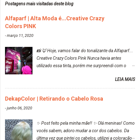
Postagens mais visitadas deste blog
Alfaparf | Alta Moda é...Creative Crazy
Colors PINK
-
março 11, 2020
📸 🦊 Hoje, vamos falar do tonalizante da Alfaparf...
Creative Crazy Colors Pink Nunca havia antes
utilizado essa tinta, porém me surpreendi com o
resultado. Antes de usar, meu cabelo estava azul
LEIA MAIS
turquesa (meio desbotado), e após a utilização meu
cabelo ficou roxo com mechinhas azul, rosa e meio
cinza... FICOU LINDOOOOO!!! Cabelo antes: Cabelo
DekapColor | Retirando o Cabelo Rosa
depois: Bom, sobre a tinta, eu achei ela muito liquida,
-
junho 06, 2020
o que fez com que tudo a minha volta ficasse rosa.
Por ela ter um pigmento muito bom, tudo que caia
✨ Post feito pela minha mãe!! ✨ Olá meninas! Como
tinta ficava manchado. Meu banheiro inteiro ficou
vocês sabem, adoro mudar a cor dos cabelos. Da
rosa, minha mão, meu corpo todo, porém, ela tem
última vez que pintei os cabelos, utilizei a coloração