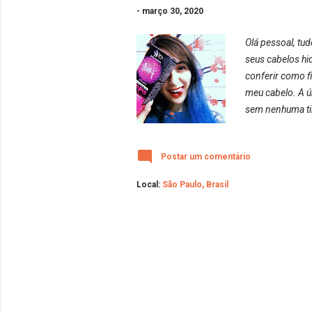
-
março 30, 2020
Olá pessoal, tu
seus cabelos hi
conferir como f
meu cabelo. A ú
sem nenhuma tin
foram diferente
Alfaparf ( https
Postar um comentário
alfaparf, pois m
Local:
São Paulo, Brasil