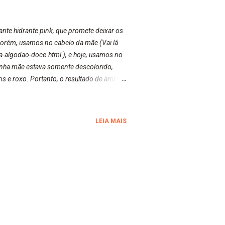
nte hidrante pink, que promete deixar os
 porém, usamos no cabelo da mãe (Vai lá
a-algodao-doce.html ), e hoje, usamos no
inha mãe estava somente descolorido,
ns e roxo. Portanto, o resultado de ambas
ta que estava no meu cabelo é a da
oi muito interessante esta resenha da
LEIA MAIS