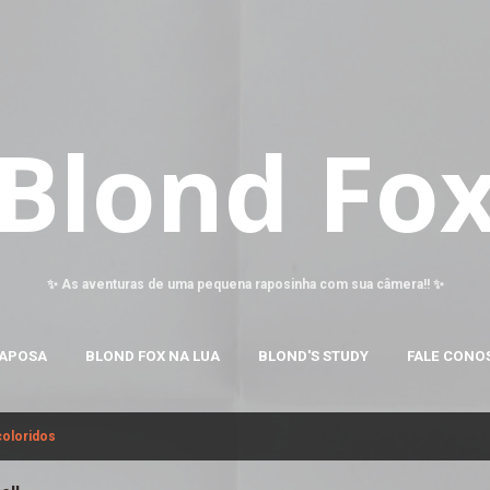
Pular para o conteúdo principal
Blond Fo
✨ As aventuras de uma pequena raposinha com sua câmera!! ✨
RAPOSA
BLOND FOX NA LUA
BLOND'S STUDY
FALE CONO
coloridos