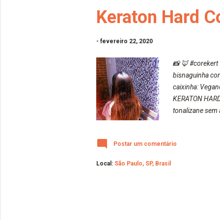
Keraton Hard Co
-
fevereiro 22, 2020
📸 🦊 #corekert
bisnaguinha co
caixinha: Vega
KERATON HARD C
tonalizane sem 
mais vivo e int
testado em anim
Postar um comentário
oxidantes, etan
Local:
São Paulo, SP, Brasil