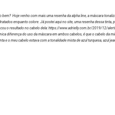
do bem? Hoje venho com mais uma resenha da alpha line, a máscara tonaliza
dratados enquanto colore. Já postei aqui no site, uma resenha dessa tinta,
icou o resultado no cabelo dela: https://www.adrielly.com.br/2019/12/alert
nica diferença do uso da máscara em ambos cabelos, é que o cabelo da m
ta e o meu cabelo estava com a tonalidade mista de azul turquesa, azul jea
s. Cabelo da minha mãe (Antes e depois) Meu cabelo (Antes e depois) A tin
://www.adrielly.com.br/2020/03/alfaparf-alta-moda-ecreative-crazy.html , f
eu cabelo estava na tonalidade azul turquesa e...