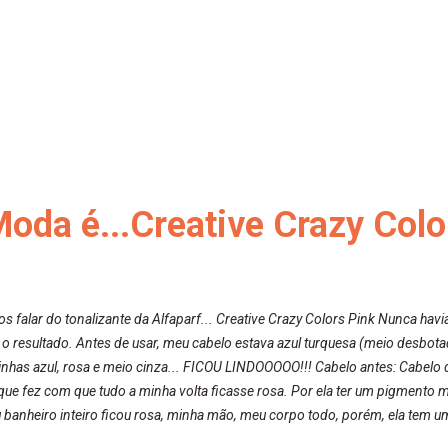
 Moda é...Creative Crazy Col
s falar do tonalizante da Alfaparf... Creative Crazy Colors Pink Nunca havi
o resultado. Antes de usar, meu cabelo estava azul turquesa (meio desbotad
has azul, rosa e meio cinza... FICOU LINDOOOOO!!! Cabelo antes: Cabelo dep
 que fez com que tudo a minha volta ficasse rosa. Por ela ter um pigmento m
anheiro inteiro ficou rosa, minha mão, meu corpo todo, porém, ela tem u
 do cheirinho de uva maravilhosooooo. Mesmo lavando, o cheirinho ficou n