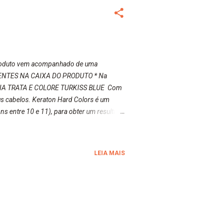
 produto vem acompanhado de uma
ESENTES NA CAIXA DO PRODUTO * Na
MÔNIA TRATA E COLORE TURKISS BLUE Com
s cabelos. Keraton Hard Colors é um
s entre 10 e 11), para obter um resultado
rma mais suave. Produto 100% vegano. Não
os, parabenos, petrolatos, silicones,
LEIA MAIS