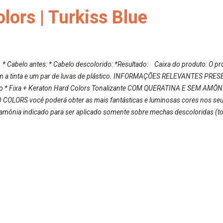
lors | Turkiss Blue
 * Cabelo antes: * Cabelo descolorido: *Resultado: Caixa do produto: O
m a tinta e um par de luvas de plástico. INFORMAÇÕES RELEVANTES PR
no * Fixa + Keraton Hard Colors Tonalizante COM QUERATINA E SEM A
OLORS você poderá obter as mais fantásticas e luminosas cores nos seu
amônia indicado para ser aplicado somente sobre mechas descoloridas (ton
enso. Keraton Hard Colors colore os cabelos sem agredir as fibras, de fo
ais. Liberado para as técnicas de Low e No Poo. Não contém amônia, sulfat
olaminas. Fórmula com...