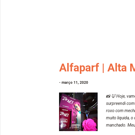
Alfaparf | Alta
-
março 11, 2020
📸 🦊 Hoje, vamo
surpreendi com 
roxo com mechin
muito liquida, o
manchado. Meu b
kkk) Sem contar