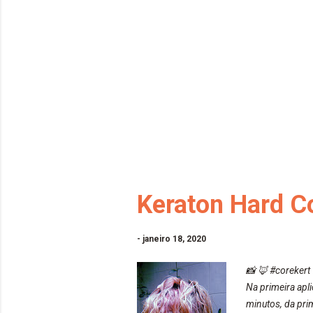
Keraton Hard Col
-
janeiro 18, 2020
📸 🦊 #corekert
Na primeira apli
minutos, da pri