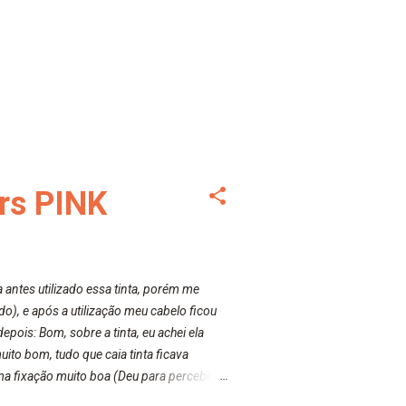
ors PINK
a antes utilizado essa tinta, porém me
o), e após a utilização meu cabelo ficou
ois: Bom, sobre a tinta, eu achei ela
uito bom, tudo que caia tinta ficava
ma fixação muito boa (Deu para perceber
o cabelo. Não tem muito do que falar