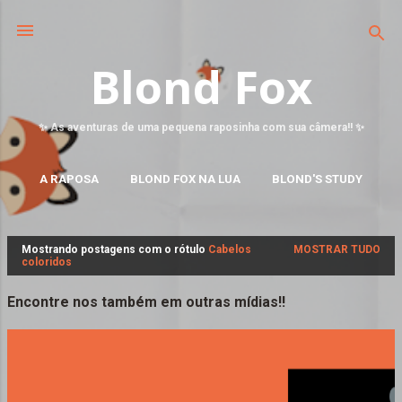
Blond Fox
✨ As aventuras de uma pequena raposinha com sua câmera!! ✨
A RAPOSA
BLOND FOX NA LUA
BLOND'S STUDY
MAIS…
FALE CONOSCO
Mostrando postagens com o rótulo
Cabelos
MOSTRAR TUDO
P
coloridos
o
s
Encontre nos também em outras mídias!!
t
a
g
e
n