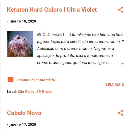
Keraton Hard Colors | Ultra Violet
-
janeiro 18, 2020
📸 🦊 #corekert O tonalizante não tem uma boa
pigmentação para ser diluído em creme branco. *
Aplicação com o creme branco: Na primeira
aplicação do produto, diluí o tonalizante em
creme branco, pois, gostaria de chegar na
nuance lilás. Depois de 40 minutos, da primeira
aplicação, não chegou ao resultado do qual
Postar um comentário
esperava. Fiquei sem o produto nos cabelos. *
LEIA MAIS
Aplicação somente com o tonalizante: Na
Local:
São Paulo, SP, Brasil
segunda aplicação , segui as instruções da caixa,
utilizar o produto com os cabelos secos, mas, o
Cabelo Novo
tonalizante é de difícil aplicação, pois, não é
possível espalhar no comprimento da mecha, e o
-
janeiro 17, 2020
produto não rende. Resultado: O cabelo ficou