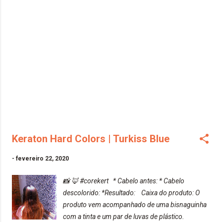
ficou rosa, minha mão, meu corpo todo, porém,
ela tem uma fixação muito boa (Deu para
perceber kkk) Sem contar do cheirinho de uva
maravilhosooooo. Mesmo lavando, o cheirinho
ficou no cabelo. Não tem muito do que falar
sobre a tinta. Super recomendo!!! * Caixinha e
bisnaguinha com a tinta:
Keraton Hard Colors | Turkiss Blue
-
fevereiro 22, 2020
📸 🦊 #corekert * Cabelo antes: * Cabelo
descolorido: *Resultado: Caixa do produto: O
produto vem acompanhado de uma bisnaguinha
com a tinta e um par de luvas de plástico.