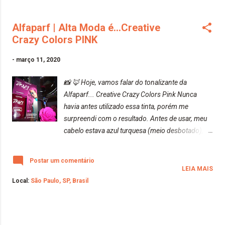
Alfaparf | Alta Moda é...Creative
Crazy Colors PINK
-
março 11, 2020
📸 🦊 Hoje, vamos falar do tonalizante da
Alfaparf... Creative Crazy Colors Pink Nunca
havia antes utilizado essa tinta, porém me
surpreendi com o resultado. Antes de usar, meu
cabelo estava azul turquesa (meio desbotado), e
após a utilização meu cabelo ficou roxo com
mechinhas azul, rosa e meio cinza... FICOU
Postar um comentário
LINDOOOOO!!! Cabelo antes: Cabelo depois:
LEIA MAIS
Bom, sobre a tinta, eu achei ela muito liquida, o
Local:
São Paulo, SP, Brasil
que fez com que tudo a minha volta ficasse rosa.
Por ela ter um pigmento muito bom, tudo que
caia tinta ficava manchado. Meu banheiro inteiro