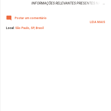
INFORMAÇÕES RELEVANTES PRESENTES NA
CAIXA DO PRODUTO * Na caixinha: Vegano * Fixa
+ Keraton Hard Colors Tonalizante COM
Postar um comentário
QUERATINA E SEM AMÔNIA TRATA E COLORE
LEIA MAIS
TURKISS BLUE Com KERATON HARD COLORS
Local:
São Paulo, SP, Brasil
você poderá obter as mais fantásticas e
luminosas cores nos seus cabelos. Keraton Hard
Colors é um tonalizane sem amônia indicado
para ser aplicado somente sobre mechas
descoloridas (tons entre 10 e 11), para obter um
resultado mais vivo e intenso. Keraton Hard
Colors colore os cabelos sem agredir as fibras,
de forma mais suave. Produto 100% vegano.
Não testado em animais. Liberado para as
técnicas de Low e No Poo. Não contém amônia,
sulfatos, parabenos, petrolatos, silicones,
oxidantes, etanolaminas. Fórmula com...