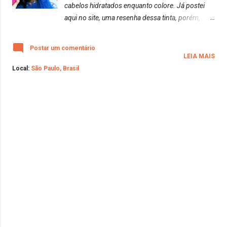
cabelos hidratados enquanto colore. Já postei
aqui no site, uma resenha dessa tinta, porém,
usamos no cabelo da mãe (Vai lá conferir como
ficou o resultado no cabelo dela:
Postar um comentário
https://www.adrielly.com.br/2019/12/alerta-
LEIA MAIS
algodao-doce.html ), e hoje, usamos no meu
Local:
São Paulo, Brasil
cabelo. A única diferença do uso da máscara em
ambos cabelos, é que o cabelo da minha mãe
estava somente descolorido, sem nenhuma tinta
e o meu cabelo estava com a tonalidade mista de
azul turquesa, azul jeans e roxo. Portanto, o
resultado de ambas foram diferentes. Cabelo da
minha mãe (Antes e depois) Meu cabelo (Antes e
depois) A tinta que estava no meu cabelo é a da
Alfaparf (
https://www.adrielly.com.br/2020/03/alfaparf-
alta-moda-ecreative-crazy.html , foi muito
interessante esta resenha da alfaparf, pois meu
cabelo estava na tonalidade azul turquesa e...