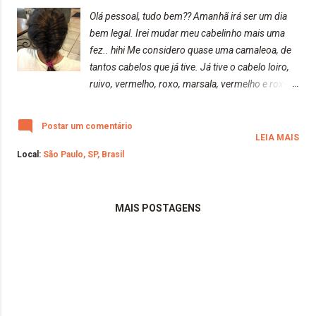
manchado com as tentativas :/ * Aplicação com
Olá pessoal, tudo bem?? Amanhã irá ser um dia
os cabelos úmidos: Na terceira aplicação , com
bem legal. Irei mudar meu cabelinho mais uma
os cabelos úmidos, o tonalizante foi de fácil
fez.. hihi Me considero quase uma camaleoa, de
aplicação. * Caixinha e bisnaguinha com a tinta:
tantos cabelos que já tive. Já tive o cabelo loiro,
Na caixinha, vem apenas a bisnaguinha com a
ruivo, vermelho, roxo, marsala, vermelho e roxo,
tinta e também um par de luvas de plástico.
castanho, laranja, com mechas, sem mechas,
INFORMA...
enfim, um monte de coisa... Então, aproveitando
Postar um comentário
que amanhã já irei mudar o meu cabelinho para
LEIA MAIS
colorido \o/, resolvi postar uma mini
Local:
São Paulo, SP, Brasil
retrospectiva de todos os cabelos diferentes que
já fiz durante todos esses anos que passaram.
Espero que curtam! E também que sirva de
MAIS POSTAGENS
inspiração para você que está vendo esse post e
MUDE. Sim, MUDE. A vida é muito curta para
viver na mesmice, portanto, permita-se, seja feliz
e o mais importante, não ligue para a opinião das
pessoas. Seja você mesmo, viu!!! Um grande
beijo da raposa!! Beijos!! * Cabelo natural: Loiro