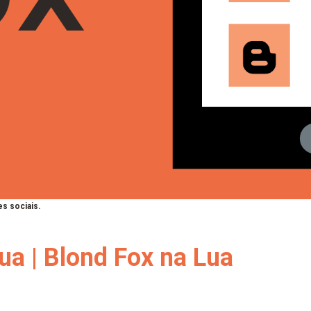
s sociais.
ua | Blond Fox na Lua