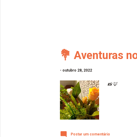
💐 Aventuras n
-
outubro 28, 2022
📸 🦊
Postar um comentário