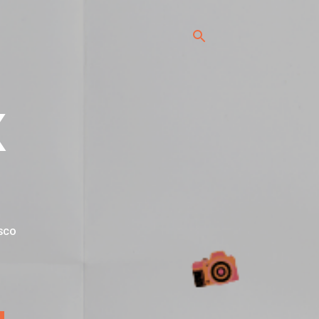
x
SCO