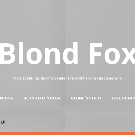
Pular para o conteúdo principal
Blond Fo
✨ As aventuras de uma pequena raposinha com sua câmera!! ✨
RAPOSA
BLOND FOX NA LUA
BLOND'S STUDY
FALE CONO
s!!